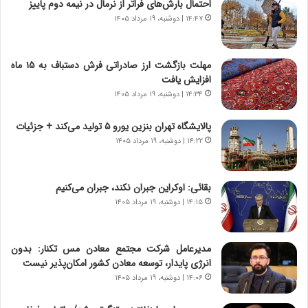
احتمال بارش‌های فراتر از نرمال در نیمه دوم پاییز
،
ت
۱۴:۴۷ | دوشنبه، ۱۹ مرداد ۱۴۰۵
ه
ص
ی
ا
چ
د
مهلت بازگشت ارز صادراتی فرش دستباف به ۱۵ ماه
گ
ا
افزایش یافت
ا
ی
۱۴:۳۴ | دوشنبه، ۱۹ مرداد ۱۴۰۵
ه
ر
ج
ا
پالایشگاه تهران بنزین یورو ۵ تولید می‌کند + جزئیات
ز
ن
ا
۱۴:۲۲ | دوشنبه، ۱۹ مرداد ۱۴۰۵
|
ی
ا
ن
ع
ج
ت
بقائی: اوکراین جبران نکند، جبران می‌کنیم
ن
م
۱۴:۱۵ | دوشنبه، ۱۹ مرداد ۱۴۰۵
گ
ا
،
د
ن
م
مدیرعامل شرکت مجتمع معادن مس تکنار: بدون
ت
ر
انرژی پایدار، توسعه معادن کشور امکان‌پذیر نیست
و
د
۱۴:۰۶ | دوشنبه، ۱۹ مرداد ۱۴۰۵
ا
م
ن
ه