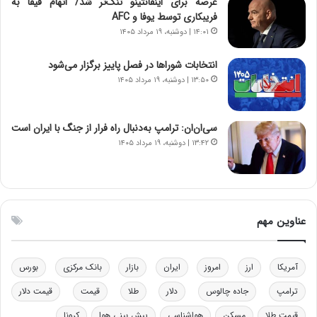
عرصه برای اینفانتینو تنگ‌تر شد/ اتهام فیفا به
س
ن
فریبکاری توسط یوفا و AFC
ت
و
۱۴:۰۱ | دوشنبه، ۱۹ مرداد ۱۴۰۵
ه
ز
د
ا
انتخابات شوراها در فصل پاییز برگزار می‌شود
ر
ز
۱۳:۵۰ | دوشنبه، ۱۹ مرداد ۱۴۰۵
م
ب
ق
ی
ا
ن
ب
ن
سی‌ان‌ان: ترامپ به‌دنبال راه فرار از جنگ با ایران است
ل
ر
۱۳:۴۲ | دوشنبه، ۱۹ مرداد ۱۴۰۵
چ
ف
ن
ت
ی
ه
ن
ا
ق
س
عناوین مهم
د
ت
ر
ت
آمریکا
ارز
امروز
ایران
بازار
بانک مرکزی
بورس
ی
ب
ترامپ
جاده چالوس
دلار
طلا
قیمت
قیمت دلار
ا
قیمت طلا
مسکن
هواشناسی
پیش بینی هوا
کرونا