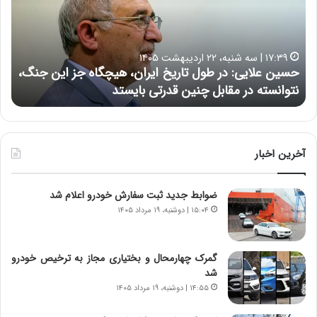
ن
ا
ع
ر
ل
د
ا
ر
۱۷:۳۹ | سه شنبه، ۲۲ اردیبهشت ۱۴۰۵
ی
ب
حسین علایی: در طول تاریخ ایران، هیچگاه جز این جنگ،
ه
ی
ا
نتوانسته در مقابل چنین قدرتی بایستد
ه
:
ر
د
ه
ر
خ
ط
ط
و
ر
آخرین اخبار
ل
ا
ت
ب
ضوابط جدید ثبت سفارش خودرو اعلام شد
ا
ر
ر
ت
۱۵:۰۴ | دوشنبه، ۱۹ مرداد ۱۴۰۵
ی
و
خ
ر
ا
م
گمرک چهارمحال و بختیاری مجاز به ترخیص خودرو
ی
د
شد
ر
ر
۱۴:۵۵ | دوشنبه، ۱۹ مرداد ۱۴۰۵
ا
ا
ن
ق