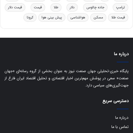
و
ی
د
ب
ترامپ
جاده چالوس
دلار
طلا
قیمت
قیمت دلار
ر
ا
قیمت طلا
مسکن
هواشناسی
پیش بینی هوا
کرونا
و
ی
ه
س
ا
ت
ی
د
ب
ا
درباره ما
ک
ی
ف
پایگاه خبری-تحلیلی جهان صنعت نیوز به عنوان بخشی از گروه رسانه‌ای «جهان
ی
صنعت» سعی در پوشش مهم‌ترین اخبار اقتصادی و تحلیل اقتصاد ایران فارغ از
ت
جهت‌گیری‌های سیاسی دارد.
دسترسی سریع
درباره ما
تماس با ما