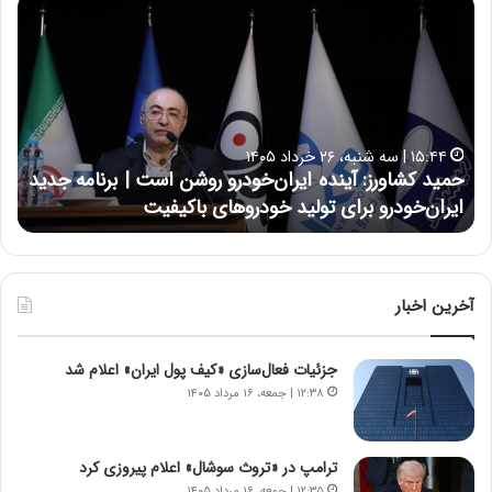
ح
ح
م
س
ی
ی
د
ن
ک
ع
ش
ل
ا
ا
۱۵:۴۴ | سه شنبه، ۲۶ خرداد ۱۴۰۵
و
ی
حمید کشاورز: آینده ایران‌خودرو روشن است | برنامه جدید
ح
ر
ی
ایران‌خودرو برای تولید خودروهای باکیفیت
ن
ز
:
:
د
آ
ر
ی
ط
ن
و
آخرین اخبار
د
ل
ه
ت
جزئیات فعال‌سازی «کیف پول ایران» اعلام شد
ا
ا
ی
ر
۱۲:۳۸ | جمعه، ۱۶ مرداد ۱۴۰۵
ر
ی
ا
خ
ن‌
ا
ترامپ در «تروث سوشال» اعلام پیروزی کرد
خ
ی
۱۲:۳۵ | جمعه، ۱۶ مرداد ۱۴۰۵