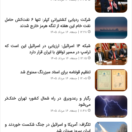
و
ر
د
ا
ر
ن
شرکت ردیابی کشتیرانی کپلر: تنها ۶ نفت‌کش حامل
و
،
نفت خام این هفته از تنگه هرمز خارج شدند
ر
ه
۱۲:۲۸ | جمعه، ۱۶ مرداد ۱۴۰۵
و
ی
ش
چ
شبکه ۱۴ اسرائیل: ارزیابی در اسرائیل این است که
ن
گ
ترامپ در مسیر توافق با ایران قرار دارد
ا
ا
۱۲:۱۵ | جمعه، ۱۶ مرداد ۱۴۰۵
س
ه
ت
ج
تنظیم قولنامه برای اسناد سبزرنگ ممنوع شد
|
ز
ب
۱۲:۰۵ | جمعه، ۱۶ مرداد ۱۴۰۵
ا
ر
ی
ن
ن
ا
ج
رگبار و رعدوبرق در راه شمال کشور؛ تهران خنک‌تر
م
ن
می‌شود
ه
گ
۱۱:۴۸ | جمعه، ۱۶ مرداد ۱۴۰۵
ج
،
د
ن
تلگراف: آمریکا و اسرائیل در جنگ شکست خوردند و
ی
ت
ایران پیروز میدان شد