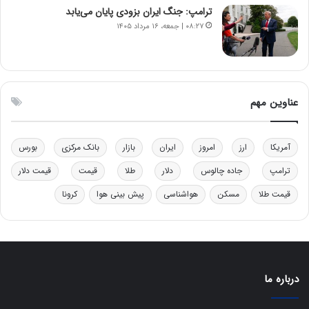
ب
ن
ترامپ: جنگ ایران بزودی پایان می‌یابد
ل
ر
۰۸:۲۷ | جمعه، ۱۶ مرداد ۱۴۰۵
چ
ف
ن
ت
ی
ه
ن
ا
ق
س
عناوین مهم
د
ت
ر
ت
آمریکا
ارز
امروز
ایران
بازار
بانک مرکزی
بورس
ی
ب
ترامپ
جاده چالوس
دلار
طلا
قیمت
قیمت دلار
ا
قیمت طلا
مسکن
هواشناسی
پیش بینی هوا
کرونا
ی
س
ت
د
درباره ما