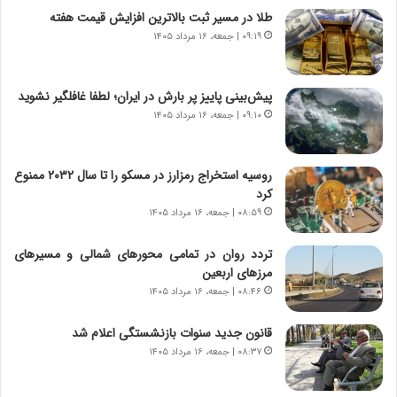
ج
ا
طلا در مسیر ثبت بالاترین افزایش قیمت هفته
ز
ن
ا
۰۹:۱۹ | جمعه، ۱۶ مرداد ۱۴۰۵
|
ی
ا
ن
ع
ج
ت
پیش‌بینی پاییز پر بارش در ایران؛ لطفا غافلگیر نشوید
ن
م
۰۹:۱۰ | جمعه، ۱۶ مرداد ۱۴۰۵
گ
ا
،
د
ن
م
روسیه استخراج رمزارز در مسکو را تا سال ۲۰۳۲ ممنوع
ت
ر
کرد
و
د
۰۸:۵۹ | جمعه، ۱۶ مرداد ۱۴۰۵
ا
م
ن
ه
تردد روان در تمامی محورهای شمالی و مسیرهای
س
ن
مرزهای اربعین
ت
و
۰۸:۴۶ | جمعه، ۱۶ مرداد ۱۴۰۵
ه
ز
د
ا
قانون جدید سنوات بازنشستگی اعلام شد
ر
ز
۰۸:۳۷ | جمعه، ۱۶ مرداد ۱۴۰۵
م
ب
ق
ی
ا
ن