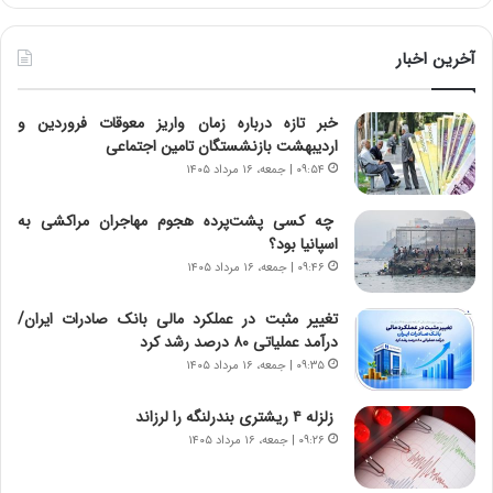
ر
خ
ط
ط
و
ر
آخرین اخبار
ل
ا
ت
ب
خبر تازه درباره زمان واریز معوقات فروردین و
ا
ر
اردیبهشت بازنشستگان تامین اجتماعی
ر
ت
ی
و
۰۹:۵۴ | جمعه، ۱۶ مرداد ۱۴۰۵
خ
ر
ا
م
چه کسی پشت‌پرده هجوم مهاجران مراکشی به
ی
د
اسپانیا بود؟
ر
ر
۰۹:۴۶ | جمعه، ۱۶ مرداد ۱۴۰۵
ا
ا
ن
ق
تغییر مثبت در عملکرد مالی بانک صادرات ایران/
،
ت
درآمد عملیاتی ۸۰ درصد رشد کرد
ه
ص
۰۹:۳۵ | جمعه، ۱۶ مرداد ۱۴۰۵
ی
ا
چ
د
زلزله ۴ ریشتری بندرلنگه را لرزاند
گ
ا
۰۹:۲۶ | جمعه، ۱۶ مرداد ۱۴۰۵
ا
ی
ه
ر