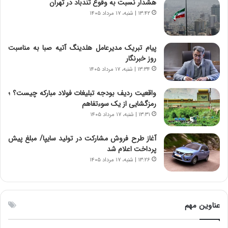
هشدار نسبت به وقوع تندباد در تهران
ی
ت
۱۳:۴۲ | شنبه، ۱۷ مرداد ۱۴۰۵
د
و
ا
ا
ی
ن
پیام تبریک مدیرعامل هلدینگ آتیه صبا به مناسبت
ر
س
روز خبرنگار
ا
ت
۱۳:۳۴ | شنبه، ۱۷ مرداد ۱۴۰۵
ن‌
ه
خ
د
واقعیت ردیف بودجه تبلیغات فولاد مبارکه چیست؟ ؛
و
ر
رمزگشایی از یک سوءتفاهم
د
م
۱۳:۳۱ | شنبه، ۱۷ مرداد ۱۴۰۵
ر
ق
و
ا
ب
ب
آغاز طرح فروش مشارکت در تولید سایپا/ مبلغ پیش
ر
ل
پرداخت اعلام شد
ا
چ
۱۳:۲۶ | شنبه، ۱۷ مرداد ۱۴۰۵
ی
ن
ت
ی
و
ن
ل
ق
عناوین مهم
ی
د
د
ر