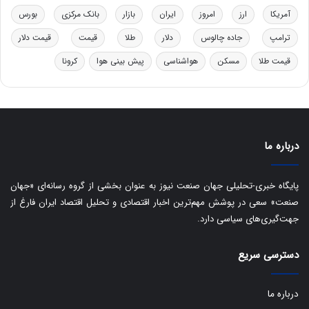
خ
ت
آمریکا
ارز
امروز
ایران
بازار
بانک مرکزی
بورس
و
ی
د
ب
ترامپ
جاده چالوس
دلار
طلا
قیمت
قیمت دلار
ر
ا
قیمت طلا
مسکن
هواشناسی
پیش بینی هوا
کرونا
و
ی
ه
س
ا
ت
ی
د
ب
ا
درباره ما
ک
ی
ف
پایگاه خبری-تحلیلی جهان صنعت نیوز به عنوان بخشی از گروه رسانه‌ای «جهان
ی
صنعت» سعی در پوشش مهم‌ترین اخبار اقتصادی و تحلیل اقتصاد ایران فارغ از
ت
جهت‌گیری‌های سیاسی دارد.
دسترسی سریع
درباره ما