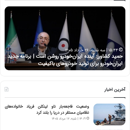
ح
ح
م
س
ی
ی
د
ن
ک
ع
ش
ل
ا
ا
۱۵:۴۴ | سه شنبه، ۲۶ خرداد ۱۴۰۵
و
ی
حمید کشاورز: آینده ایران‌خودرو روشن است | برنامه جدید
ح
ر
ی
ایران‌خودرو برای تولید خودروهای باکیفیت
ن
ز
:
:
د
آ
ر
ی
ط
ن
و
آخرین اخبار
د
ل
ه
ت
وضعیت فاجعه‌بار ناو لینکلن فریاد خانواده‌های
ا
ا
نظامیان مستقر در دریا را بلند کرد
ی
ر
ر
ی
۱۴:۱۹ | شنبه، ۱۷ مرداد ۱۴۰۵
ا
خ