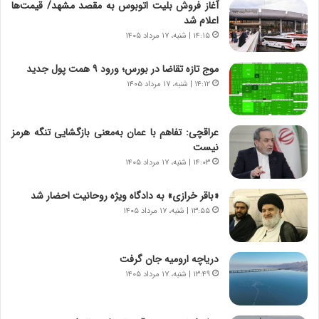
ن‌
ا
آغاز فروش بلیت اتوبوس به مقصد مشهد/ قیمت‌ها
خ
ی
اعلام شد
و
ر
۱۴:۱۵ | شنبه، ۱۷ مرداد ۱۴۰۵
د
ا
ر
ن
موج تازه تقاضا در بورس؛ ورود ۹ همت پول جدید
و
،
۱۴:۱۲ | شنبه، ۱۷ مرداد ۱۴۰۵
ر
ه
و
ی
ش
چ
عراقچی: تفاهم با عمان به‌معنی بازگشایی تنگه هرمز
ن
گ
نیست
ا
ا
۱۴:۰۳ | شنبه، ۱۷ مرداد ۱۴۰۵
س
ه
ت
ج
«باقر خرازی» به دادگاه ویژه روحانیت احضار شد
|
ز
ب
۱۳:۵۵ | شنبه، ۱۷ مرداد ۱۴۰۵
ا
ر
ی
ن
ن
ا
ج
دریاچه ارومیه جان گرفت
م
ن
۱۳:۴۹ | شنبه، ۱۷ مرداد ۱۴۰۵
ه
گ
ج
،
د
ن