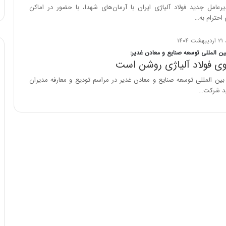
ه
رعامل جدید فولاد آلیاژی ایران با آرمان‌های شهدا، با حضور در اماکن
خ
احترام به…
ط
ر
ا
ن المللی توسعه صنایع و معادن غدیر:
ب
ی فولاد آلیاژی روشن است
ر
ین المللی توسعه صنایع و معادن غدیر در مراسم تودیع و معارفه مدیران
ت
ید شرکت…
و
ر
م
د
ر
ا
ق
ت
ص
ا
د
ا
ی