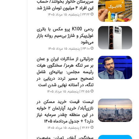
سرپرستان خانوار بخوانند/ حساب
ی
ا
این افراد ۴ میلیون تومان شارژ شد
ر
ب
ا
ر
۲۳:۲۲ | پنجشنبه، ۱۵ مرداد ۱۴۰۵
ن
ن
د
د
ردمی K100 پرو مکس با باتری
ر
ه
غول‌پیکر و شارژ بی‌سیم روانه بازار
پ
ب
می‌شود
ی
ز
۲۳:۱۰ | پنجشنبه، ۱۵ مرداد ۱۴۰۵
ح
ر
جزئیاتی از مذاکرات ایران و عمان
م
گ
بر سر تنگه هرمز/ سخنگوی هیات
ل
؟
رئیسه مجلس: بیانیه‌ای شامل
ه
تصحیح مسیر تردد دریایی در
آ
تنگه، در آستانه نهایی شدن است
م
۲۲:۵۵ | پنجشنبه، ۱۵ مرداد ۱۴۰۵
ر
ی
لیست قیمت خرید مسکن در
ک
نازی‌آباد/ خرید آپارتمان ۲ خوابه
ا
در این منطقه چقدر سرمایه نیاز
ی
دارد؟ + جدول مردادماه ۱۴۰۵
ی
۲۲:۴۶ | پنجشنبه، ۱۵ مرداد ۱۴۰۵
–
سخنگوی آبفای تهران: وضعیت
ص