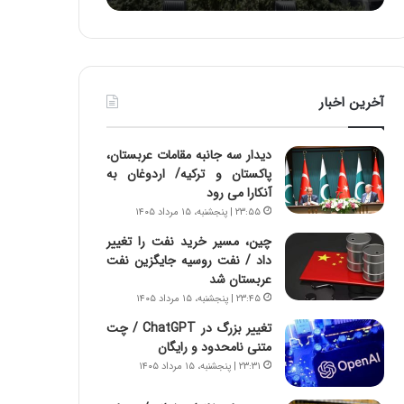
ه
ا
ا
و
ی
ر
ی
م
ا
ی
آخرین اخبار
ز
ا
س
ن
ا
ه
دیدار سه جانبه مقامات عربستان،
خ
؛
پاکستان و ترکیه/ اردوغان به
ت
ب
آنکارا می رود
م
ا
۲۳:۵۵ | پنجشنبه، ۱۵ مرداد ۱۴۰۵
ا
ز
ن‌
ن
چین، مسیر خرید نفت را تغییر
ه
د
داد / نفت روسیه جایگزین نفت
ا
ه
عربستان شد
ی
پ
۲۳:۴۵ | پنجشنبه، ۱۵ مرداد ۱۴۰۵
ا
ن
تغییر بزرگ در ChatGPT / چت
ت
ه
متنی نامحدود و رایگان
ا
ا
۲۳:۳۱ | پنجشنبه، ۱۵ مرداد ۱۴۰۵
ق
ن
ا
ی