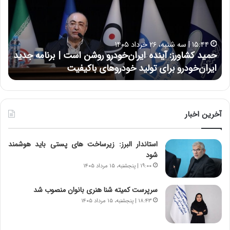
د
ن
ک
ع
ش
ل
ا
ا
۱۵:۴۴ | سه شنبه، ۲۶ خرداد ۱۴۰۵
و
ی
حمید کشاورز: آینده ایران‌خودرو روشن است | برنامه جدید
ح
ر
ی
ایران‌خودرو برای تولید خودروهای باکیفیت
ن
ز
:
:
د
آ
ر
ی
ط
ن
و
آخرین اخبار
د
ل
ه
ت
استاندار البرز: زیرساخت های پستی باید هوشمند
ا
ا
شود
ی
ر
ر
ی
۱۹:۰۰ | پنجشنبه، ۱۵ مرداد ۱۴۰۵
ا
خ
ن‌
ا
سرپرست کمیته شنا هنری بانوان منصوب شد
خ
ی
۱۸:۴۳ | پنجشنبه، ۱۵ مرداد ۱۴۰۵
و
ر
د
ا