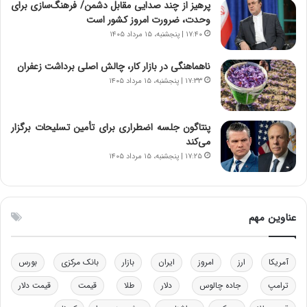
پرهیز از چند صدایی مقابل دشمن/ فرهنگ‌سازی برای
ر
س
وحدت، ضرورت امروز کشور است
ا
ت
۱۷:۴۰ | پنجشنبه، ۱۵ مرداد ۱۴۰۵
ن‌
ه
خ
د
ناهماهنگی در بازار کار، چالش اصلی برداشت زعفران
و
ر
۱۷:۳۳ | پنجشنبه، ۱۵ مرداد ۱۴۰۵
د
م
ر
ق
و
ا
ب
ب
پنتاگون جلسه اضطراری برای تأمین تسلیحات برگزار
ر
ل
می‌کند
ا
چ
۱۷:۲۵ | پنجشنبه، ۱۵ مرداد ۱۴۰۵
ی
ن
ت
ی
و
ن
ل
ق
عناوین مهم
ی
د
د
ر
خ
ت
آمریکا
ارز
امروز
ایران
بازار
بانک مرکزی
بورس
و
ی
د
ب
ترامپ
جاده چالوس
دلار
طلا
قیمت
قیمت دلار
ر
ا