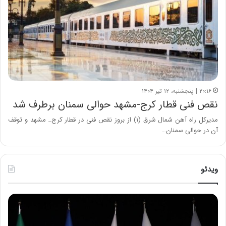
۲۰:۱۶ | پنجشنبه، ۱۲ تیر ۱۴۰۴
نقص فنی قطار کرج-مشهد حوالی سمنان برطرف شد
مدیرکل راه آهن شمال شرق (۱) از بروز نقص فنی در قطار کرج_ مشهد و توقف
آن در حوالی سمنان…
ویدئو
ح
ح
م
س
ی
ی