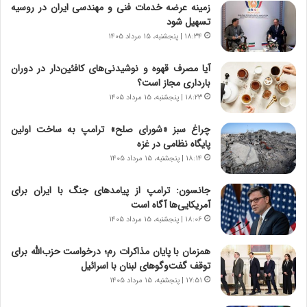
ر
ن
زمینه عرضه خدمات فنی و مهندسی ایران در روسیه
و
،
تسهیل شود
ر
ه
۱۸:۳۴ | پنجشنبه، ۱۵ مرداد ۱۴۰۵
و
ی
ش
چ
آیا مصرف قهوه و نوشیدنی‌های کافئین‌دار در دوران
ن
گ
بارداری مجاز است؟
ا
ا
۱۸:۲۳ | پنجشنبه، ۱۵ مرداد ۱۴۰۵
س
ه
ت
ج
چراغ سبز «شورای صلح» ترامپ به ساخت اولین
|
ز
پایگاه نظامی در غزه
ب
ا
ر
۱۸:۱۴ | پنجشنبه، ۱۵ مرداد ۱۴۰۵
ی
ن
ن
ا
ج
جانسون: ترامپ از پیامدهای جنگ با ایران برای
م
ن
آمریکایی‌ها آگاه است
ه
گ
۱۸:۰۶ | پنجشنبه، ۱۵ مرداد ۱۴۰۵
ج
،
د
ن
همزمان با پایان مذاکرات رم؛ درخواست حزب‌الله برای
ی
ت
توقف گفت‌وگوهای لبنان با اسرائیل
د
و
۱۷:۵۱ | پنجشنبه، ۱۵ مرداد ۱۴۰۵
ا
ا
ی
ن