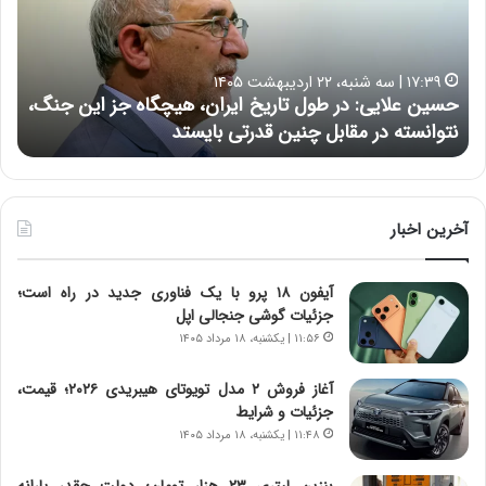
ع
ر
ل
د
ا
ر
۱۷:۳۹ | سه شنبه، ۲۲ اردیبهشت ۱۴۰۵
ی
ب
حسین علایی: در طول تاریخ ایران، هیچگاه جز این جنگ،
ه
ی
ا
نتوانسته در مقابل چنین قدرتی بایستد
ه
:
ر
د
ه
ر
خ
ط
ط
و
ر
آخرین اخبار
ل
ا
ت
ب
آیفون ۱۸ پرو با یک فناوری جدید در راه است؛
ا
ر
جزئیات گوشی جنجالی اپل
ر
ت
ی
و
۱۱:۵۶ | یکشنبه، ۱۸ مرداد ۱۴۰۵
خ
ر
ا
م
آغاز فروش ۲ مدل تویوتای هیبریدی ۲۰۲۶؛ قیمت،
ی
د
جزئیات و شرایط
ر
ر
۱۱:۴۸ | یکشنبه، ۱۸ مرداد ۱۴۰۵
ا
ا
ن
ق
بنزین لیتری ۲۳ هزار تومان؛ دولت چقدر یارانه