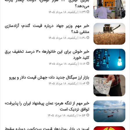
،
ت
می‌دهد؟
ه
ص
۱۱:۳۹ | یکشنبه، ۱۸ مرداد ۱۴۰۵
ی
ا
چ
د
خبر مهم وزیر جهاد درباره قیمت گندم؛ آزادسازی
گ
ا
منتفی شد؟
ا
ی
۱۱:۳۰ | یکشنبه، ۱۸ مرداد ۱۴۰۵
ه
ر
ج
ا
خبر خوش برای این خانوارها؛ ۳۰ درصد تخفیف برق
ز
ن
کلید خورد
ا
|
ی
۱۱:۱۶ | یکشنبه، ۱۸ مرداد ۱۴۰۵
ا
ن
ع
ج
ت
بازار ارز سیگنال جدید داد؛ جهش قیمت دلار و یورو
ن
م
۱۱:۰۴ | یکشنبه، ۱۸ مرداد ۱۴۰۵
گ
ا
،
د
ن
م
خبر مهم از تنگه هرمز؛ عمان پیشنهاد ایران را پذیرفت؛
ت
ر
توافق نزدیک است
و
د
۱۰:۵۴ | یکشنبه، ۱۸ مرداد ۱۴۰۵
ا
م
ن
ه
امروز در بازار رمزارزها؛ قیمت بیت‌کوین دوباره سقوط