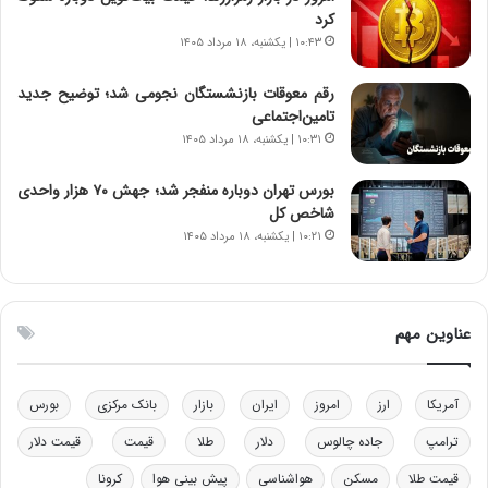
س
ن
کرد
ت
و
۱۰:۴۳ | یکشنبه، ۱۸ مرداد ۱۴۰۵
ه
ز
د
ا
رقم معوقات بازنشستگان نجومی شد؛ توضیح جدید
ر
ز
تامین‌اجتماعی
م
ب
۱۰:۳۱ | یکشنبه، ۱۸ مرداد ۱۴۰۵
ق
ی
ا
ن
ب
ن
بورس تهران دوباره منفجر شد؛ جهش ۷۰ هزار واحدی
ل
ر
شاخص کل
چ
ف
۱۰:۲۱ | یکشنبه، ۱۸ مرداد ۱۴۰۵
ن
ت
ی
ه
ن
ا
ق
س
عناوین مهم
د
ت
ر
ت
آمریکا
ارز
امروز
ایران
بازار
بانک مرکزی
بورس
ی
ب
ترامپ
جاده چالوس
دلار
طلا
قیمت
قیمت دلار
ا
قیمت طلا
مسکن
هواشناسی
پیش بینی هوا
کرونا
ی