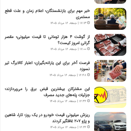
د
ا
ر
ن
خبر مهم برای بازنشستگان؛ اعلام زمان و علت قطع
و
،
مستمری
ر
ه
۱۷:۱۳ | جمعه، ۱۶ مرداد ۱۴۰۵
و
ی
ش
چ
از گوشت ۴ هزار تومانی تا قیمت میلیونی؛ مقصر
ن
گ
گرانی امروز کیست؟
ا
ا
۱۷:۰۰ | جمعه، ۱۶ مرداد ۱۴۰۵
س
ه
ت
ج
فرصت آخر برای این یارانه‌بگیران؛ اعتبار کالابرگ تیر
|
ز
نسوزد
ب
ا
ر
۱۶:۴۸ | جمعه، ۱۶ مرداد ۱۴۰۵
ی
ن
ن
ا
ج
این مشترکان بیشترین قبض برق را می‌پردازند؛
م
ن
جزئیات پله‌های جدید مصرف
ه
گ
۱۶:۳۶ | جمعه، ۱۶ مرداد ۱۴۰۵
ج
،
د
ن
ریزش میلیونی قیمت خودرو در یک روز؛ تارا، شاهین
ی
ت
و پژو ۲۰۷ غافلگیر کردند
د
و
۱۶:۲۴ | جمعه، ۱۶ مرداد ۱۴۰۵