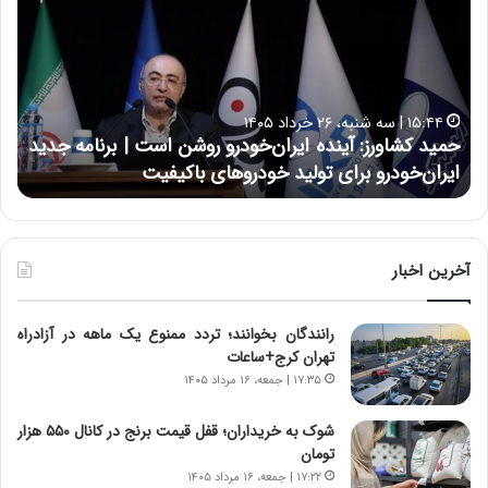
ی
ی
د
ن
ک
ع
ش
ل
ا
ا
۱۵:۴۴ | سه شنبه، ۲۶ خرداد ۱۴۰۵
و
ی
حمید کشاورز: آینده ایران‌خودرو روشن است | برنامه جدید
ح
ر
ی
ایران‌خودرو برای تولید خودروهای باکیفیت
ن
ز
:
:
د
آ
ر
ی
ط
ن
و
آخرین اخبار
د
ل
ه
ت
رانندگان بخوانند؛ تردد ممنوع یک ماهه در آزادراه
ا
ا
تهران کرج+ساعات
ی
ر
ر
ی
۱۷:۳۵ | جمعه، ۱۶ مرداد ۱۴۰۵
ا
خ
ن‌
ا
شوک به خریداران؛ قفل قیمت برنج در کانال ۵۵۰ هزار
خ
ی
تومان
و
ر
۱۷:۲۲ | جمعه، ۱۶ مرداد ۱۴۰۵