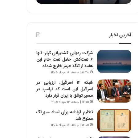
:
د
آ
ر
ی
ط
ن
و
د
ل
آخرین اخبار
ه
ت
ا
ا
ی
ر
شرکت ردیابی کشتیرانی کپلر: تنها
ر
ی
۶ نفت‌کش حامل نفت خام این
ا
خ
هفته از تنگه هرمز خارج شدند
ن‌
ا
۱۲:۲۸ | جمعه، ۱۶ مرداد ۱۴۰۵
خ
ی
و
ر
شبکه ۱۴ اسرائیل: ارزیابی در
د
ا
اسرائیل این است که ترامپ در
ر
ن
مسیر توافق با ایران قرار دارد
و
،
۱۲:۱۵ | جمعه، ۱۶ مرداد ۱۴۰۵
ر
ه
تنظیم قولنامه برای اسناد سبزرنگ
و
ی
ممنوع شد
ش
چ
۱۲:۰۵ | جمعه، ۱۶ مرداد ۱۴۰۵
ن
گ
ا
ا