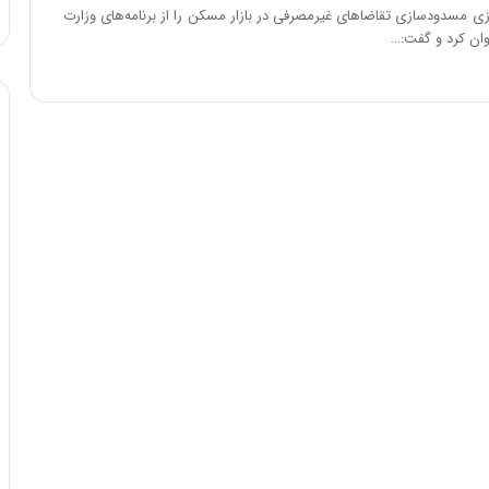
ا
زی مسدودسازی تقاضاهای غیرمصرفی در بازار مسکن را از برنامه‌های وزارت
و
وان کرد و گفت:…
ر
م
ی
ا
ن
ه
؛
ب
ا
ز
ن
د
ه
پ
ن
ه
ا
ن
ی