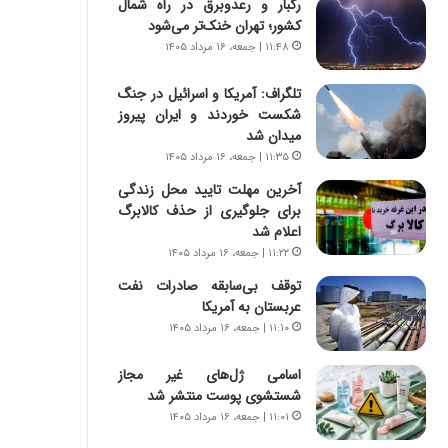
رگبار و رعدوبرق در راه شمال
س
ه
کشور؛ تهران خنک‌تر می‌شود
ت
ج
|
ز
۱۱:۴۸ | جمعه، ۱۶ مرداد ۱۴۰۵
ب
ا
ر
ی
تلگراف: آمریکا و اسرائیل در جنگ
ن
ن
شکست خوردند و ایران پیروز
ا
ج
میدان شد
م
ن
۱۱:۳۵ | جمعه، ۱۶ مرداد ۱۴۰۵
ه
گ
آخرین مهلت تایید محل زندگی
ج
،
برای جلوگیری از حذف کالابرگ
د
ن
اعلام شد
ی
ت
۱۱:۲۲ | جمعه، ۱۶ مرداد ۱۴۰۵
د
و
ا
ا
توقف بی‌سابقه صادرات نفت
ی
ن
عربستان به آمریکا
ر
س
۱۱:۱۰ | جمعه، ۱۶ مرداد ۱۴۰۵
ا
ت
ن‌
ه
اسامی ژل‌های غیر مجاز
خ
د
شستشوی پوست منتشر شد
و
ر
۱۱:۰۱ | جمعه، ۱۶ مرداد ۱۴۰۵
د
م
ر
ق