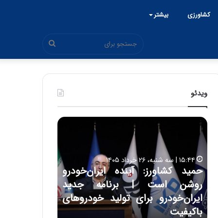
کشاورزی
بیشتر
جستجو
برای
ویدئو
ح
ح
م
س
ی
ی
د
ن
۱۵:۴۴ | سه شنبه، ۲۶ خرداد ۱۴۰۵
ک
ع
حمید کشاورز: آینده ایران‌خودرو
ش
ل
۱۷:۳۹ | سه شنبه، ۲۲ اردیبهشت ۱۴۰۵
روشن است | برنامه جدید
حسین علایی: 
ا
ا
و
ی
ه
ایران‌خودرو برای تولید خودروهای
هیچگاه جز ای
ر
ی
باکیفیت
مقابل چنین ق
ز
: