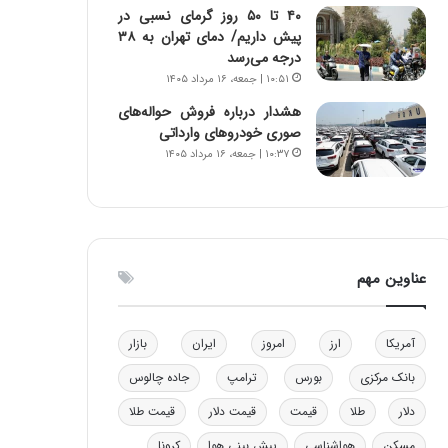
۴۰ تا ۵۰ روز گرمای نسبی در
و
ا
پیش داریم/ دمای تهران به ۳۸
ب
ب
درجه می‌رسد
ر
ل
۱۰:۵۱ | جمعه، ۱۶ مرداد ۱۴۰۵
ا
چ
ی
ن
هشدار درباره فروش حواله‌های
ت
ی
صوری خودروهای وارداتی
و
ن
۱۰:۳۷ | جمعه، ۱۶ مرداد ۱۴۰۵
ل
ق
ی
د
د
ر
خ
ت
و
ی
د
ب
عناوین مهم
ر
ا
و
ی
ه
س
آمریکا
ارز
امروز
ایران
بازار
ا
ت
ی
د
بانک مرکزی
بورس
ترامپ
جاده چالوس
ب
دلار
طلا
قیمت
قیمت دلار
قیمت طلا
ا
ک
مسکن
هواشناسی
پیش بینی هوا
کرونا