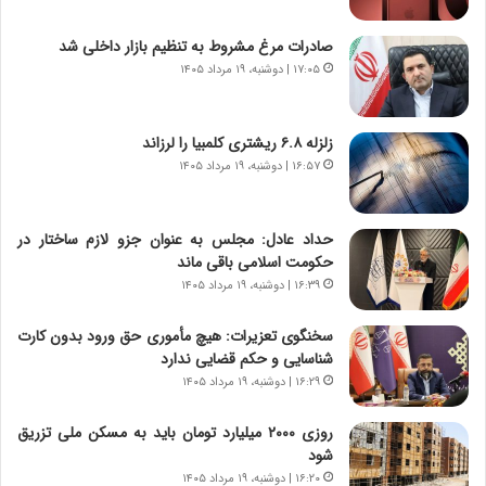
و
ی
ش
چ
صادرات مرغ مشروط به تنظیم بازار داخلی شد
ن
گ
۱۷:۰۵ | دوشنبه، ۱۹ مرداد ۱۴۰۵
ا
ا
س
ه
ت
ج
زلزله ۶.۸ ریشتری کلمبیا را لرزاند
|
ز
ب
۱۶:۵۷ | دوشنبه، ۱۹ مرداد ۱۴۰۵
ا
ر
ی
ن
ن
ا
ج
حداد عادل: مجلس به عنوان جزو لازم ساختار در
م
ن
حکومت اسلامی باقی ماند
ه
گ
۱۶:۳۹ | دوشنبه، ۱۹ مرداد ۱۴۰۵
ج
،
د
ن
سخنگوی تعزیرات: هیچ مأموری حق ورود بدون کارت
ی
ت
شناسایی و حکم قضایی ندارد
د
و
۱۶:۲۹ | دوشنبه، ۱۹ مرداد ۱۴۰۵
ا
ا
ی
ن
روزی ۲۰۰۰ میلیارد تومان باید به مسکن ملی تزریق
ر
س
شود
ا
ت
۱۶:۲۰ | دوشنبه، ۱۹ مرداد ۱۴۰۵