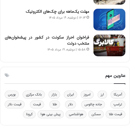
ن‌
ه
خ
د
مهلت یک‌ماهه برای چک‌های الکترونیک
و
ر
۱۶:۱۳ | دوشنبه، ۱۹ مرداد ۱۴۰۵
د
م
ر
ق
و
ا
ب
ب
فراخوان احراز سکونت در کشور در پیشخوان‌های
ر
ل
منتخب دولت
ا
چ
۱۵:۵۸ | دوشنبه، ۱۹ مرداد ۱۴۰۵
ی
ن
ت
ی
و
ن
ل
ق
عناوین مهم
ی
د
د
ر
خ
ت
آمریکا
ارز
امروز
ایران
بازار
بانک مرکزی
بورس
و
ی
د
ب
ترامپ
جاده چالوس
دلار
طلا
قیمت
قیمت دلار
ر
ا
قیمت طلا
مسکن
هواشناسی
پیش بینی هوا
کرونا
و
ی
ه
س
ا
ت