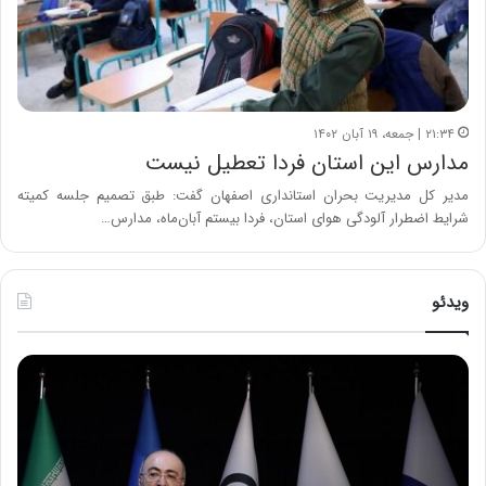
۲۱:۳۴ | جمعه، ۱۹ آبان ۱۴۰۲
مدارس این استان فردا تعطیل نیست
مدیر کل مدیریت بحران استانداری اصفهان گفت: طبق تصمیم‌ جلسه کمیته
شرایط اضطرار آلودگی هوای استان، فردا بیستم آبان‌ماه، مدارس…
ویدئو
ح
ح
م
س
ی
ی
د
ن
ک
ع
ش
ل