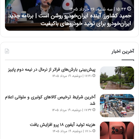
ا
ا
۱۵:۴۴ | سه شنبه، ۲۶ خرداد ۱۴۰۵
و
ی
حمید کشاورز: آینده ایران‌خودرو روشن است | برنامه جدید
ح
ر
ی
ایران‌خودرو برای تولید خودروهای باکیفیت
ن
ز
:
:
د
آ
ر
ی
ط
ن
و
آخرین اخبار
د
ل
ه
ت
پیش‌بینی بارش‌های فراتر از نرمال در نیمه دوم پاییز
ا
ا
ی
ر
۱۷:۴۱ | دوشنبه، ۱۹ مرداد ۱۴۰۵
ر
ی
ا
خ
ن‌
ا
آخرین شرایط ترخیص کالاهای کولبری و ملوانی اعلام
خ
ی
شد
و
ر
۱۷:۳۲ | دوشنبه، ۱۹ مرداد ۱۴۰۵
د
ا
ر
ن
هزینه تولید آیفون ۱۸ پرو افزایش یافت
و
،
۱۷:۱۰ | دوشنبه، ۱۹ مرداد ۱۴۰۵
ر
ه