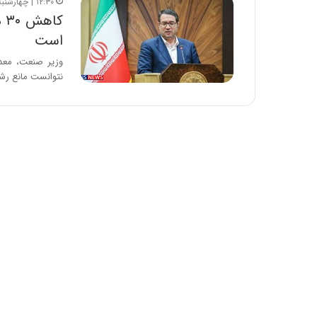
۱۲:۳۰ | چهارشنبه، ۲۷ آذر ۱۳۹۸
کا
است
وزیر صنعت، معد
نتوانست مانع رشد