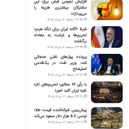
افزایش نجومی قبض برق؛ این
س
ه
مشترکان بیشترین هزینه را
ت
ج
می‌پردازند
|
ز
ب
ا
۲۲:۵۲ | جمعه، ۱۶ مرداد ۱۴۰۵
ر
ی
شرط ۲گانه ایران برای تنگه هرمز؛
ن
ن
تحریم‌ها و غرامت به معادله
ا
ج
برگشتند
م
ن
۲۲:۳۳ | جمعه، ۱۶ مرداد ۱۴۰۵
ه
گ
ج
،
پرونده پول‌های نفتی جنجالی
د
ن
شد؛ وزیر نفت در یک‌قدمی
ی
ت
استیضاح
د
و
۲۲:۲۶ | جمعه، ۱۶ مرداد ۱۴۰۵
ا
ا
با رأی ۸۶ سناتور؛ تحریم‌های تازه
ی
ن
علیه ایران کلید خورد
ر
س
۲۲:۲۰ | جمعه، ۱۶ مرداد ۱۴۰۵
ا
ت
ن‌
ه
پیش‌بینی شوکه‌کننده قیمت طلا؛
خ
د
اونس تا ۵ هزار دلار صعود می‌کند
و
ر
د
م
۲۲:۱۷ | جمعه، ۱۶ مرداد ۱۴۰۵
ر
ق