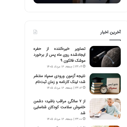
:
د
آ
ر
ی
ط
ن
و
د
ل
آخرین اخبار
ه
ت
ا
ا
ی
ر
تصاویر خیره‌کننده از حفره
ر
ی
ایجادشده روی ماه پس از برخورد
ا
خ
موشک فالکون ۹
ن‌
ا
۲۳:۰۹ | جمعه، ۱۶ مرداد ۱۴۰۵
خ
ی
و
ر
نتیجه آزمون ورودی سمپاد منتشر
د
ا
شد؛ لینک کارنامه و زمان ثبت‌نام
ر
ن
۲۳:۰۲ | جمعه، ۱۶ مرداد ۱۴۰۵
و
،
ر
ه
از ۷ سالگی مراقب باشید؛ دشمن
و
ی
خاموش سلامت کودکان شناسایی
ش
چ
شد
ن
گ
۲۳:۰۰ | جمعه، ۱۶ مرداد ۱۴۰۵
ا
ا