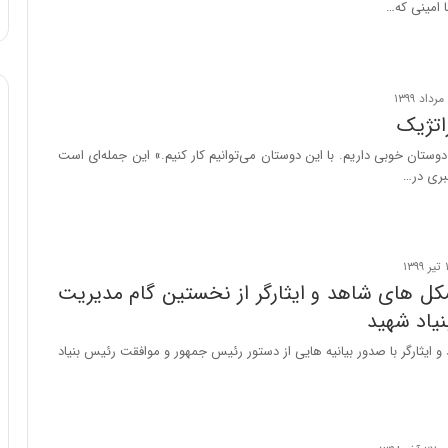
امینی که…
ا
و
ر
م
ی
ا
اتژیک
ن
وستان خوبی داریم. با این دوستان می‌توانیم کار کنیم.» این جمله‌ای است
ه
بری در…
؛
ب
ا
ز
ن
د
کل های شاهد و ایثارگر از نخستین گام مدیریت
ه
نیاد شهید
پ
ن
ایثارگر با صدور بیانیه هایی از دستور رئیس جمهور و موافقت رئیس بنیاد
ه
ا
ن
ی