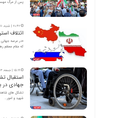
پس از مرگ مهسا 
۲۰:۴۲ | شنبه، ۱۱ مرداد ۱۳۹۹
ائتلاف استر
«در عرصه جهانی د
که مقام معظم ره
۱۵:۱۹ | جمعه، ۱۳ تیر ۱۳۹۹
استقبال تش
جهادی در ب
تشکل های شاهد و 
شهید و امور…