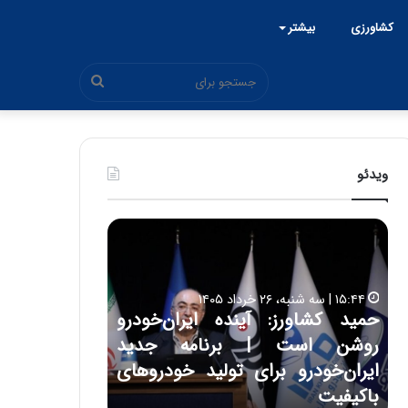
کشاورزی
بیشتر
جستجو
برای
ویدئو
ح
ح
م
س
ی
ی
د
ن
۱۵:۴۴ | سه شنبه، ۲۶ خرداد ۱۴۰۵
ک
ع
حمید کشاورز: آینده ایران‌خودرو
ش
ل
۱۷:۳۹ | سه شنبه، ۲۲ اردیبهشت ۱۴۰۵
روشن است | برنامه جدید
حسین علایی: 
ا
ا
و
ی
ه
ایران‌خودرو برای تولید خودروهای
هیچگاه جز ای
ر
ی
باکیفیت
مقابل چنین ق
ز
: