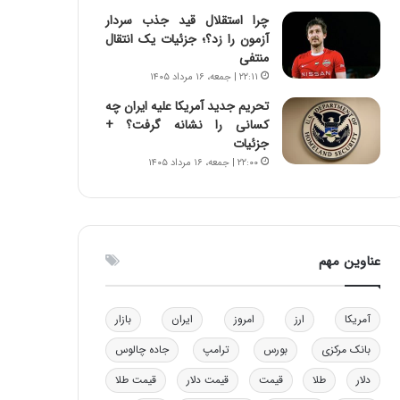
و
ا
چرا استقلال قید جذب سردار
ب
ب
آزمون را زد؟؛ جزئیات یک انتقال
ر
ل
منتفی
ا
چ
۲۲:۱۱ | جمعه، ۱۶ مرداد ۱۴۰۵
ی
ن
تحریم جدید آمریکا علیه ایران چه
ت
ی
کسانی را نشانه گرفت؟ +
و
ن
جزئیات
ل
ق
۲۲:۰۰ | جمعه، ۱۶ مرداد ۱۴۰۵
ی
د
د
ر
خ
ت
و
ی
د
ب
عناوین مهم
ر
ا
و
ی
ه
س
ا
ت
آمریکا
ارز
امروز
ایران
بازار
ی
د
بانک مرکزی
بورس
ترامپ
جاده چالوس
ب
ا
دلار
طلا
قیمت
قیمت دلار
قیمت طلا
ک