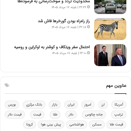
محدودیت تردد و سوخت‌رسانی به فرسوده‌ها
ا
ت
۲۲:۲۶ | شنبه، ۱۷ مرداد ۱۴۰۵
ن‌
ه
خ
د
راز راه‌راه بودن گورخرها فاش شد
و
ر
۲۲:۱۸ | شنبه، ۱۷ مرداد ۱۴۰۵
د
م
ر
ق
و
ا
ب
ب
احتمال سفر ویتکاف و کوشنر به اوکراین و روسیه
ر
ل
۲۲:۱۰ | شنبه، ۱۷ مرداد ۱۴۰۵
ا
چ
ی
ن
ت
ی
و
ن
ل
ق
عناوین مهم
ی
د
د
ر
خ
ت
آمریکا
ارز
امروز
ایران
بازار
بانک مرکزی
بورس
و
ی
د
ب
ترامپ
جاده چالوس
دلار
طلا
قیمت
قیمت دلار
ر
ا
قیمت طلا
مسکن
هواشناسی
پیش بینی هوا
کرونا
و
ی