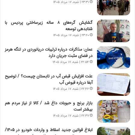
۲۳:۳۱ | شنبه، ۱۷ مرداد ۱۴۰۵
ر
ه
و
ی
ش
چ
گشایش گره‌های ۸ ساله زیرساختی پردیس با
ن
گ
شتابدهی توسعه
ا
ا
۲۳:۲۰ | شنبه، ۱۷ مرداد ۱۴۰۵
س
ه
ت
ج
عمان: مذاکرات درباره ترتیبات دریانوردی در تنگه هرمز
|
ز
در فضای مثبت جریان دارد
ب
ا
ر
۲۲:۵۴ | شنبه، ۱۷ مرداد ۱۴۰۵
ی
ن
ن
ا
ج
علت افزایش قبض آب در تابستان چیست؟ / توضیح
م
ن
آبفا درباره قبوض آب
ه
گ
۲۲:۴۶ | شنبه، ۱۷ مرداد ۱۴۰۵
ج
،
د
ن
بازار برنج و حبوبات داغ شد / کالا از نیاز مردم هم
ی
ت
بیشتر است
د
و
۲۲:۳۷ | شنبه، ۱۷ مرداد ۱۴۰۵
ا
ا
ی
ن
ابلاغ قوانین جدید اسقاط و واردات خودرو در ۱۴۰۵/
ر
س