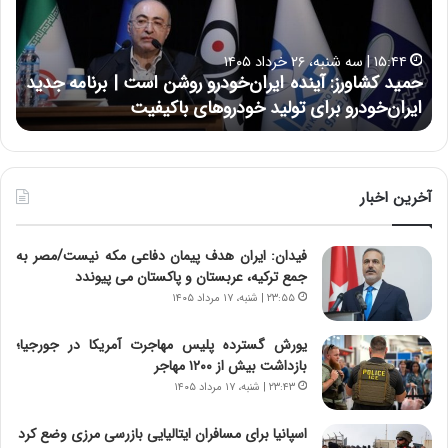
ک
ع
ش
ل
ا
ا
۱۵:۴۴ | سه شنبه، ۲۶ خرداد ۱۴۰۵
و
ی
حمید کشاورز: آینده ایران‌خودرو روشن است | برنامه جدید
ح
ر
ی
ایران‌خودرو برای تولید خودروهای باکیفیت
ن
ز
:
:
د
آ
ر
ی
ط
ن
و
آخرین اخبار
د
ل
ه
ت
فیدان: ایران هدف پیمان دفاعی مکه نیست/مصر به
ا
ا
جمع ترکیه، عربستان و پاکستان می پیوندد
ی
ر
ر
ی
۲۳:۵۵ | شنبه، ۱۷ مرداد ۱۴۰۵
ا
خ
ن‌
ا
یورش گسترده پلیس مهاجرت آمریکا در جورجیا؛
خ
ی
بازداشت بیش از ۱۲۰۰ مهاجر
و
ر
۲۳:۴۳ | شنبه، ۱۷ مرداد ۱۴۰۵
د
ا
ر
ن
اسپانیا برای مسافران ایتالیایی بازرسی مرزی وضع کرد
و
،