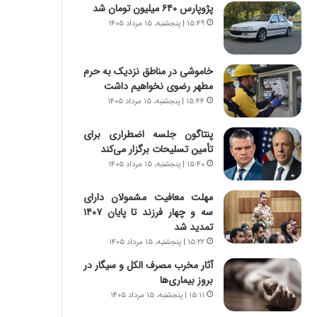
ی
ا
پژوپارس ۶۴۰ میلیون تومان شد
ر
ب
۱۵:۴۹ | پنجشنبه، ۱۵ مرداد ۱۴۰۵
ا
ر
ن
ن
د
د
خاموشی در مناطق نزدیک به حرم
ر
ه
مطهر رضوی نخواهیم داشت
پ
ب
۱۵:۴۴ | پنجشنبه، ۱۵ مرداد ۱۴۰۵
ی
ز
ح
ر
پنتاگون جلسه اضطراری برای
م
گ
تأمین تسلیحات برگزار می‌کند
ل
؟
۱۵:۴۰ | پنجشنبه، ۱۵ مرداد ۱۴۰۵
ه
آ
م
مهلت معافیت مشمولان دارای
ر
سه و چهار فرزند تا پایان ۱۴۰۷
ی
تمدید شد
ک
۱۵:۲۲ | پنجشنبه، ۱۵ مرداد ۱۴۰۵
ا
آثار مخرب مصرف الکل و سیگار در
ی
بروز بیماری‌ها
ی
۱۵:۱۱ | پنجشنبه، ۱۵ مرداد ۱۴۰۵
–
ص