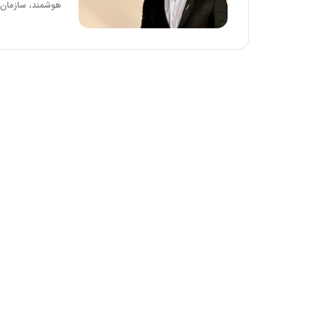
هوشمند، سازمان‌ه
:
د
آ
ر
ی
ط
ن
و
د
ل
ه
ت
ا
ا
ی
ر
ر
ی
ا
خ
ن‌
ا
خ
ی
و
ر
د
ا
ر
ن
و
،
ر
ه
و
ی
ش
چ
ن
گ
ا
ا