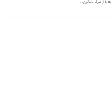
ا را از صرفِ تاب‌آوری…
ه
خ
ط
ر
ا
ب
ر
ت
و
ر
م
د
ر
ا
ق
ت
ص
ا
د
ا
ی