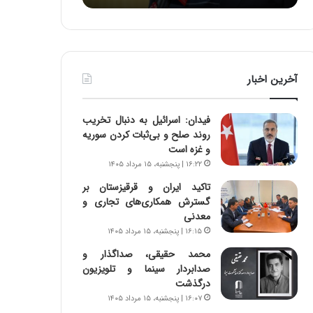
ه
ا
ا
و
ی
ر
ی
م
ا
ی
آخرین اخبار
ز
ا
س
ن
ا
ه
فیدان: اسرائیل به دنبال تخریب
خ
؛
روند صلح و بی‌ثبات کردن سوریه
ت
ب
و غزه است
م
ا
۱۶:۲۲ | پنجشنبه، ۱۵ مرداد ۱۴۰۵
ا
ز
ن‌
ن
تاکید ایران و قرقیزستان بر
ه
د
گسترش همکاری‌های تجاری و
ا
ه
معدنی
ی
پ
۱۶:۱۵ | پنجشنبه، ۱۵ مرداد ۱۴۰۵
ا
ن
محمد حقیقی، صداگذار و
ت
ه
صدابردار سینما و تلویزیون
ا
ا
درگذشت
ق
ن
۱۶:۰۷ | پنجشنبه، ۱۵ مرداد ۱۴۰۵
ا
ی