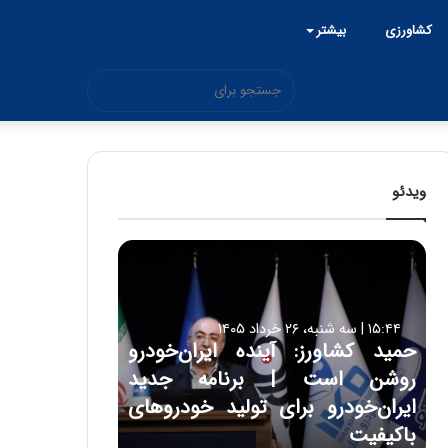
کشاورزی
بیشتر
جستجو
برای
ویدئو
ح
م
ی
د
۱۵:۴۴ | سه شنبه، ۲۶ خرداد ۱۴۰۵
ک
حمید کشاورز: آینده ایران‌خودرو
ش
روشن است | برنامه جدید
ا
و
ایران‌خودرو برای تولید خودروهای
ر
باکیفیت
ز