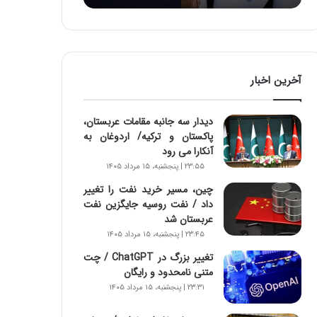
:
آ
ی
ن
د
آخرین اخبار
ه
ا
ی
دیدار سه جانبه مقامات عربستان،
ر
پاکستان و ترکیه/ اردوغان به
ا
آنکارا می رود
ن‌
۲۳:۵۵ | پنجشنبه، ۱۵ مرداد ۱۴۰۵
خ
و
چین، مسیر خرید نفت را تغییر
د
داد / نفت روسیه جایگزین نفت
ر
عربستان شد
و
۲۳:۴۵ | پنجشنبه، ۱۵ مرداد ۱۴۰۵
ر
تغییر بزرگ در ChatGPT / چت
و
متنی نامحدود و رایگان
ش
۲۳:۳۱ | پنجشنبه، ۱۵ مرداد ۱۴۰۵
ن
ا