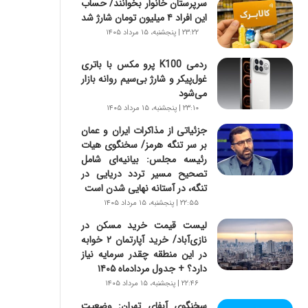
سرپرستان خانوار بخوانند/ حساب
س
این افراد ۴ میلیون تومان شارژ شد
ت
|
۲۳:۲۲ | پنجشنبه، ۱۵ مرداد ۱۴۰۵
ب
ر
ردمی K100 پرو مکس با باتری
ن
غول‌پیکر و شارژ بی‌سیم روانه بازار
ا
می‌شود
م
۲۳:۱۰ | پنجشنبه، ۱۵ مرداد ۱۴۰۵
ه
جزئیاتی از مذاکرات ایران و عمان
ج
بر سر تنگه هرمز/ سخنگوی هیات
د
رئیسه مجلس: بیانیه‌ای شامل
ی
تصحیح مسیر تردد دریایی در
د
تنگه، در آستانه نهایی شدن است
ا
۲۲:۵۵ | پنجشنبه، ۱۵ مرداد ۱۴۰۵
ی
ر
لیست قیمت خرید مسکن در
ا
نازی‌آباد/ خرید آپارتمان ۲ خوابه
ن‌
در این منطقه چقدر سرمایه نیاز
خ
دارد؟ + جدول مردادماه ۱۴۰۵
و
۲۲:۴۶ | پنجشنبه، ۱۵ مرداد ۱۴۰۵
د
سخنگوی آبفای تهران: وضعیت
ر