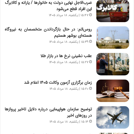
ر
ن
ضرب‌الاجل نهایی دولت به خانوارها / یارانه و کالابرگ
و
،
این افراد قطع می‌شود
ر
ه
۱۵:۴۷ | یکشنبه، ۱۸ مرداد ۱۴۰۵
و
ی
ش
چ
روس‌اتم: در حال بازگرداندن متخصصان به نیروگاه
ن
گ
هسته‌ای بوشهر هستیم
ا
ا
۱۵:۳۹ | یکشنبه، ۱۸ مرداد ۱۴۰۵
س
ه
ت
ج
عقب نشینی نرخ ها در بازار طلا
|
ز
ب
۱۵:۲۷ | یکشنبه، ۱۸ مرداد ۱۴۰۵
ا
ر
ی
ن
ن
ا
ج
زمان برگزاری آزمون وکالت ۱۴۰۵ اعلام شد
م
ن
۱۵:۲۰ | یکشنبه، ۱۸ مرداد ۱۴۰۵
ه
گ
ج
،
د
ن
توضیح سازمان هواپیمایی درباره دلایل تاخیر پروازها
ی
ت
در روزهای اخیر
د
و
۱۵:۱۴ | یکشنبه، ۱۸ مرداد ۱۴۰۵
ا
ا
ی
ن