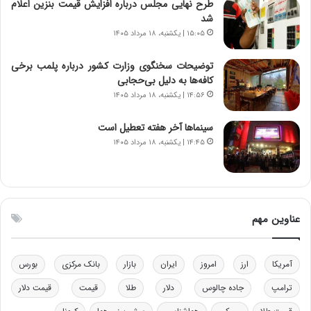
طرح نهایی مجلس درباره افزایش قیمت بنزین اعلام
ر
س
شد
ا
ت
۱۵:۰۵ | یکشنبه، ۱۸ مرداد ۱۴۰۵
ن‌
ه
خ
د
توضیحات سخنگوی وزارت کشور درباره پلمب برخی
و
ر
کافه‌ها به دلیل بی‌حجابی
د
م
۱۴:۵۶ | یکشنبه، ۱۸ مرداد ۱۴۰۵
ر
ق
و
ا
ب
ب
سینماها آخر هفته تعطیل است
ر
ل
۱۴:۴۵ | یکشنبه، ۱۸ مرداد ۱۴۰۵
ا
چ
ی
ن
ت
ی
و
ن
ل
ق
عناوین مهم
ی
د
د
ر
خ
ت
آمریکا
ارز
امروز
ایران
بازار
بانک مرکزی
بورس
و
ی
د
ب
ترامپ
جاده چالوس
دلار
طلا
قیمت
قیمت دلار
ر
ا