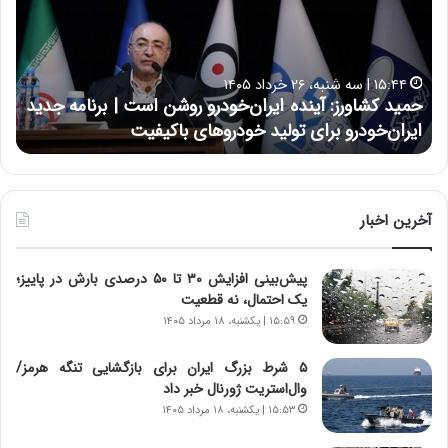
د
ن
ک
ع
ش
ل
ا
ا
۱۵:۴۴ | سه شنبه، ۲۶ خرداد ۱۴۰۵
و
ی
حمید کشاورز: آینده ایران‌خودرو روشن است | برنامه جدید
ح
ر
ی
ایران‌خودرو برای تولید خودروهای باکیفیت
ن
ز
:
:
د
آ
ر
ی
ط
ن
و
آخرین اخبار
د
ل
ه
ت
پیش‌بینی افزایش ۳۰ تا ۵۰ درصدی بارش در پاییز؛
ا
ا
یک احتمال، نه قطعیت
ی
ر
ر
ی
۱۵:۵۹ | یکشنبه، ۱۸ مرداد ۱۴۰۵
ا
خ
ن‌
ا
۵ شرط بزرگ ایران برای بازگشایی تنگه هرمز/
خ
ی
وال‌استریت ژورنال خبر داد
و
ر
۱۵:۵۳ | یکشنبه، ۱۸ مرداد ۱۴۰۵
د
ا