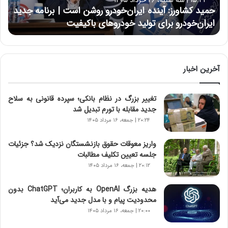
۱۵:۴۴ | سه شنبه، ۲۶ خرداد ۱۴۰۵
و
حمید کشاورز: آینده ایران‌خودرو روشن است | برنامه جدید
ر
ایران‌خودرو برای تولید خودروهای باکیفیت
ز
:
آ
ی
ن
آخرین اخبار
د
ه
تغییر بزرگ در نظام بانکی؛ سپرده قانونی به سلاح
ا
جدید مقابله با تورم تبدیل شد
ی
ر
۲۰:۲۴ | جمعه، ۱۶ مرداد ۱۴۰۵
ا
ن‌
واریز معوقات حقوق بازنشستگان نزدیک شد؟ جزئیات
خ
جلسه تعیین تکلیف مطالبات
و
۲۰:۱۲ | جمعه، ۱۶ مرداد ۱۴۰۵
د
ر
هدیه بزرگ OpenAI به کاربران؛ ChatGPT بدون
و
محدودیت پیام و با مدل جدید می‌آید
ر
۲۰:۰۰ | جمعه، ۱۶ مرداد ۱۴۰۵
و
ش