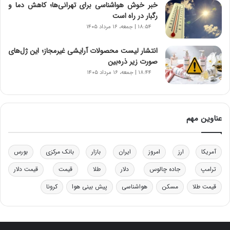
خبر خوش هواشناسی برای تهرانی‌ها؛ کاهش دما و
و
رگبار در راه است
د
۱۸:۵۴ | جمعه، ۱۶ مرداد ۱۴۰۵
ر
و
ب
انتشار لیست محصولات آرایشی غیرمجاز؛ این ژل‌های
ر
صورت زیر ذره‌بین
ا
۱۸:۴۴ | جمعه، ۱۶ مرداد ۱۴۰۵
ی
ت
و
ل
عناوین مهم
ی
د
خ
آمریکا
ارز
امروز
ایران
بازار
بانک مرکزی
بورس
و
د
ترامپ
جاده چالوس
دلار
طلا
قیمت
قیمت دلار
ر
قیمت طلا
مسکن
هواشناسی
پیش بینی هوا
کرونا
و
ه
ا
ی