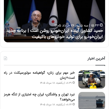
ی
ی
د
ن
ک
ع
ش
ل
ا
ا
۱۵:۴۴ | سه شنبه، ۲۶ خرداد ۱۴۰۵
و
ی
حمید کشاورز: آینده ایران‌خودرو روشن است | برنامه جدید
ح
ر
ی
ایران‌خودرو برای تولید خودروهای باکیفیت
ن
ز
:
:
د
آ
ر
ی
ط
ن
و
آخرین اخبار
د
ل
ه
ت
خبر مهم برای زنان؛ گواهینامه موتورسیکلت در راه
ا
ا
است+زمان
ی
ر
ر
ی
۰۸:۳۱ | یکشنبه، ۱۸ مرداد ۱۴۰۵
ا
خ
ن‌
ا
نبرد تهران و واشنگتن؛ ایران چه امتیازی از تنگه هرمز
خ
ی
می‌خواهد؟
و
ر
۰۸:۲۲ | یکشنبه، ۱۸ مرداد ۱۴۰۵
د
ا