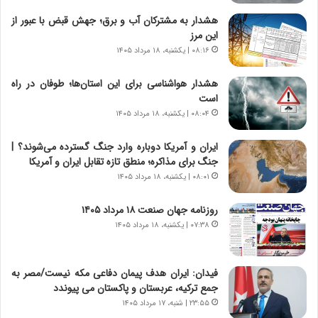
ر
ن
هشدار به مشترکان آب و برق؛ جهش قبض با عبور از
و
،
این مرز
ر
ه
۰۸:۱۶ | یکشنبه، ۱۸ مرداد ۱۴۰۵
و
ی
ش
چ
هشدار هواشناسی برای این استان‌ها؛ طوفان در راه
ن
گ
است
ا
ا
۰۸:۰۴ | یکشنبه، ۱۸ مرداد ۱۴۰۵
س
ه
ت
ج
ایران و آمریکا دوباره وارد جنگ گسترده می‌شوند؟ |
|
ز
جنگ برای مذاکره؛ منطق تازه تقابل ایران و آمریکا
ب
ا
ر
۰۸:۰۱ | یکشنبه، ۱۸ مرداد ۱۴۰۵
ی
ن
ن
ا
ج
روزنامه جهان صنعت ۱۸ مرداد ۱۴۰۵
م
ن
۰۷:۳۸ | یکشنبه، ۱۸ مرداد ۱۴۰۵
ه
گ
ج
،
د
ن
فیدان: ایران هدف پیمان دفاعی مکه نیست/مصر به
ی
ت
جمع ترکیه، عربستان و پاکستان می پیوندد
د
و
۲۳:۵۵ | شنبه، ۱۷ مرداد ۱۴۰۵
ا
ا