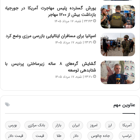
ی
ن
یورش گسترده پلیس مهاجرت آمریکا در جورجیا؛
ر
س
بازداشت بیش از ۱۲۰۰ مهاجر
ا
ت
۲۳:۴۳ | شنبه، ۱۷ مرداد ۱۴۰۵
ن‌
ه
خ
د
اسپانیا برای مسافران ایتالیایی بازرسی مرزی وضع کرد
و
ر
۲۳:۳۱ | شنبه، ۱۷ مرداد ۱۴۰۵
د
م
ر
ق
و
ا
ب
ب
گشایش گره‌های ۸ ساله زیرساختی پردیس با
ر
ل
شتابدهی توسعه
ا
چ
۲۳:۲۰ | شنبه، ۱۷ مرداد ۱۴۰۵
ی
ن
ت
ی
و
ن
ل
ق
عناوین مهم
ی
د
د
ر
خ
ت
آمریکا
ارز
امروز
ایران
بازار
بانک مرکزی
بورس
و
ی
د
ب
ترامپ
جاده چالوس
دلار
طلا
قیمت
قیمت دلار