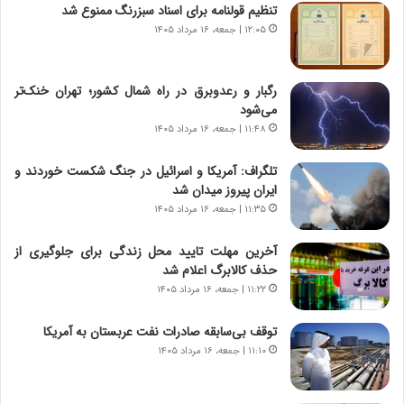
ر
ن
تنظیم قولنامه برای اسناد سبزرنگ ممنوع شد
و
،
۱۲:۰۵ | جمعه، ۱۶ مرداد ۱۴۰۵
ر
ه
و
ی
ش
چ
رگبار و رعدوبرق در راه شمال کشور؛ تهران خنک‌تر
ن
گ
می‌شود
ا
ا
۱۱:۴۸ | جمعه، ۱۶ مرداد ۱۴۰۵
س
ه
ت
ج
تلگراف: آمریکا و اسرائیل در جنگ شکست خوردند و
|
ز
ایران پیروز میدان شد
ب
ا
ر
۱۱:۳۵ | جمعه، ۱۶ مرداد ۱۴۰۵
ی
ن
ن
ا
ج
آخرین مهلت تایید محل زندگی برای جلوگیری از
م
ن
حذف کالابرگ اعلام شد
ه
گ
۱۱:۲۲ | جمعه، ۱۶ مرداد ۱۴۰۵
ج
،
د
ن
توقف بی‌سابقه صادرات نفت عربستان به آمریکا
ی
ت
۱۱:۱۰ | جمعه، ۱۶ مرداد ۱۴۰۵
د
و
ا
ا
ی
ن