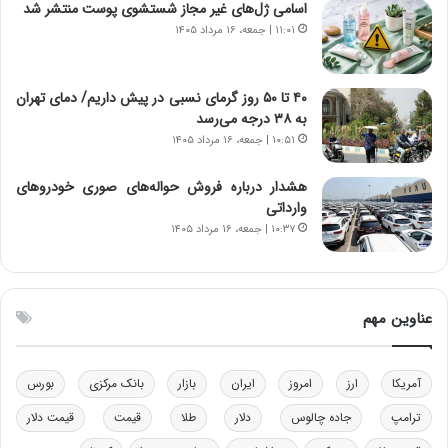
اسامی ژل‌های غیر مجاز شستشوی پوست منتشر شد
ر
س
۱۱:۰۱ | جمعه، ۱۶ مرداد ۱۴۰۵
ا
ت
ن‌
ه
خ
د
۴۰ تا ۵۰ روز گرمای نسبی در پیش داریم/ دمای تهران
و
ر
به ۳۸ درجه می‌رسد
د
م
۱۰:۵۱ | جمعه، ۱۶ مرداد ۱۴۰۵
ر
ق
و
ا
ب
ب
هشدار درباره فروش حواله‌های صوری خودروهای
ر
ل
وارداتی
ا
چ
۱۰:۳۷ | جمعه، ۱۶ مرداد ۱۴۰۵
ی
ن
ت
ی
و
ن
ل
ق
عناوین مهم
ی
د
د
ر
خ
ت
آمریکا
ارز
امروز
ایران
بازار
بانک مرکزی
بورس
و
ی
د
ب
ترامپ
جاده چالوس
دلار
طلا
قیمت
قیمت دلار
ر
ا