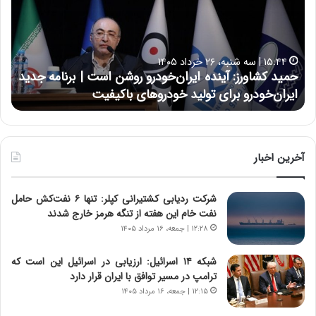
د
ن
ک
ع
ش
ل
ا
ا
۱۵:۴۴ | سه شنبه، ۲۶ خرداد ۱۴۰۵
و
ی
حمید کشاورز: آینده ایران‌خودرو روشن است | برنامه جدید
ح
ر
ی
ایران‌خودرو برای تولید خودروهای باکیفیت
ن
ز
:
:
د
آ
ر
ی
ط
ن
و
آخرین اخبار
د
ل
ه
ت
شرکت ردیابی کشتیرانی کپلر: تنها ۶ نفت‌کش حامل
ا
ا
نفت خام این هفته از تنگه هرمز خارج شدند
ی
ر
ر
ی
۱۲:۲۸ | جمعه، ۱۶ مرداد ۱۴۰۵
ا
خ
ن‌
ا
شبکه ۱۴ اسرائیل: ارزیابی در اسرائیل این است که
خ
ی
ترامپ در مسیر توافق با ایران قرار دارد
و
ر
۱۲:۱۵ | جمعه، ۱۶ مرداد ۱۴۰۵
د
ا