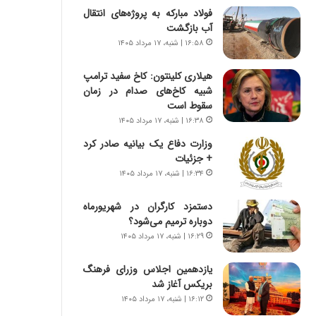
س
ه
فولاد مبارکه به پروژه‌های انتقال
ت
ج
آب بازگشت
|
ز
۱۶:۵۸ | شنبه، ۱۷ مرداد ۱۴۰۵
ب
ا
ر
ی
هیلاری کلینتون: کاخ سفید ترامپ
ن
ن
شبیه کاخ‌های صدام در زمان
ا
ج
سقوط است
م
ن
ه
۱۶:۳۸ | شنبه، ۱۷ مرداد ۱۴۰۵
گ
ج
،
وزارت دفاع یک بیانیه صادر کرد
د
ن
+ جزئیات
ی
ت
۱۶:۳۴ | شنبه، ۱۷ مرداد ۱۴۰۵
د
و
ا
ا
دستمزد کارگران در شهریورماه
ی
ن
دوباره ترمیم می‌شود؟
ر
س
۱۶:۲۹ | شنبه، ۱۷ مرداد ۱۴۰۵
ا
ت
ن‌
ه
یازدهمین اجلاس وزرای فرهنگ
خ
د
بریکس آغاز شد
و
ر
د
م
۱۶:۱۲ | شنبه، ۱۷ مرداد ۱۴۰۵
ر
ق