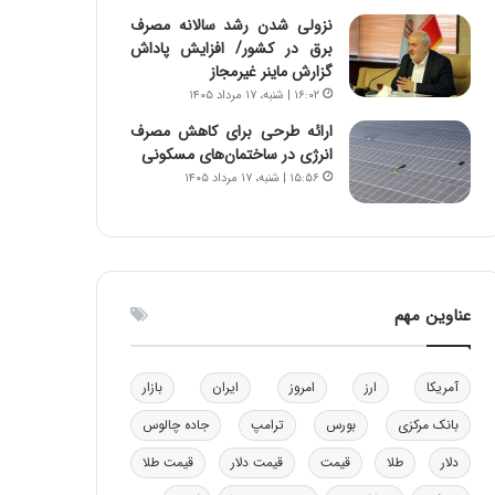
و
ا
نزولی شدن رشد سالانه مصرف
ب
ب
برق در کشور/ افزایش پاداش
ر
ل
گزارش ماینر غیرمجاز
ا
چ
۱۶:۰۲ | شنبه، ۱۷ مرداد ۱۴۰۵
ی
ن
ارائه طرحی برای کاهش مصرف
ت
ی
انرژی در ساختمان‌های مسکونی
و
ن
۱۵:۵۶ | شنبه، ۱۷ مرداد ۱۴۰۵
ل
ق
ی
د
د
ر
خ
ت
و
ی
د
ب
عناوین مهم
ر
ا
و
ی
ه
س
آمریکا
ارز
امروز
ایران
بازار
ا
ت
ی
د
بانک مرکزی
بورس
ترامپ
جاده چالوس
ب
ا
دلار
طلا
قیمت
قیمت دلار
قیمت طلا
ک