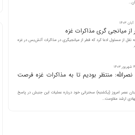
ان…
ا
و
ر
م
ی
از میانجی گری مذاکرات غزه
ا
به نقل از مسئول ادعا کرد که قطر از میانجیگری در مذاکرات آتش‌بس در غزه
ن
.
ه
؛
ب
ا
رالله: منتظر بودیم تا به مذاکرات غزه فرصت
ز
ن
د
لبنان عصر امروز (یکشنبه) سخنرانی خود درباره عملیات این جنبش در پاسخ
ه
جهادی ارشد مقاومت…
پ
ن
ه
ا
ن
ی