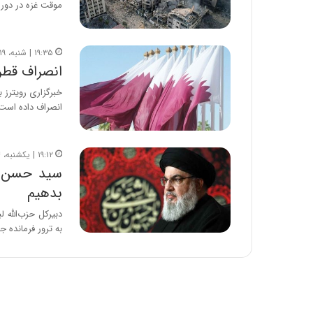
موقت غزه در دور
۱۹:۳۵ | شنبه، ۱۹ آبان ۱۴۰۳
انصراف قطر 
خبرگزاری رویترز 
انصراف داده است
۱۹:۱۲ | یکشنبه، ۴ شهریور ۱۴۰۳
سید حسن نص
بدهیم
دبیرکل حزب‌الله 
به ترور فرمانده 