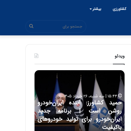
کشاورزی
بیشتر
جستجو
برای
ویدئو
ح
ح
م
س
ی
ی
د
ن
۱۵:۴۴ | سه شنبه، ۲۶ خرداد ۱۴۰۵
ک
ع
حمید کشاورز: آینده ایران‌خودرو
ش
ل
۱۷:۳۹ | سه شنبه، ۲۲ اردیبهشت ۱۴۰۵
روشن است | برنامه جدید
حسین علایی: 
ا
ا
و
ی
ه
ایران‌خودرو برای تولید خودروهای
هیچگاه جز ای
ر
ی
باکیفیت
مقابل چنین ق
ز
: