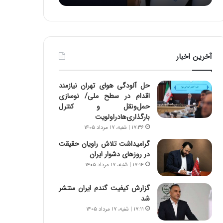
:
د
آ
ر
ی
ط
ن
و
د
ل
آخرین اخبار
ه
ت
ا
ا
ی
ر
حل آلودگی هوای تهران نیازمند
ر
ی
اقدام در سطح ملی/ نوسازی
ا
خ
حمل‌ونقل و کنترل
ن‌
ا
بارگذاری‌هادراولویت
خ
ی
۱۷:۳۶ | شنبه، ۱۷ مرداد ۱۴۰۵
و
ر
د
ا
گرامیداشت تلاش راویان حقیقت
ر
ن
در روزهای دشوار ایران
و
،
۱۷:۱۴ | شنبه، ۱۷ مرداد ۱۴۰۵
ر
ه
و
ی
گزارش کیفیت گندم ایران منتشر
ش
چ
شد
ن
گ
۱۷:۱۱ | شنبه، ۱۷ مرداد ۱۴۰۵
ا
ا