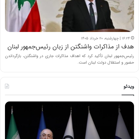
۱۶:۲۴ | چهارشنبه، ۲۰ خرداد ۱۴۰۵
هدف از مذاکرات واشنگتن از زبان رئیس‌جمهور لبنان
رئیس‌جمهور لبنان تأکید کرد که اهداف مذاکرات جاری در واشنگتن، بازگرداندن
حضور و استقلال دولت لبنان است.
ویدئو
ح
ح
م
س
ی
ی
د
ن
ک
ع
ش
ل