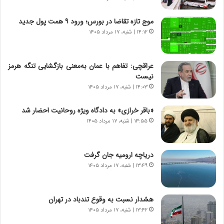
و
ی
ش
چ
موج تازه تقاضا در بورس؛ ورود ۹ همت پول جدید
ن
گ
۱۴:۱۲ | شنبه، ۱۷ مرداد ۱۴۰۵
ا
ا
س
ه
ت
ج
عراقچی: تفاهم با عمان به‌معنی بازگشایی تنگه هرمز
|
ز
نیست
ب
ا
ر
۱۴:۰۳ | شنبه، ۱۷ مرداد ۱۴۰۵
ی
ن
ن
ا
ج
«باقر خرازی» به دادگاه ویژه روحانیت احضار شد
م
ن
۱۳:۵۵ | شنبه، ۱۷ مرداد ۱۴۰۵
ه
گ
ج
،
د
ن
دریاچه ارومیه جان گرفت
ی
ت
۱۳:۴۹ | شنبه، ۱۷ مرداد ۱۴۰۵
د
و
ا
ا
ی
ن
هشدار نسبت به وقوع تندباد در تهران
ر
س
۱۳:۴۲ | شنبه، ۱۷ مرداد ۱۴۰۵
ا
ت