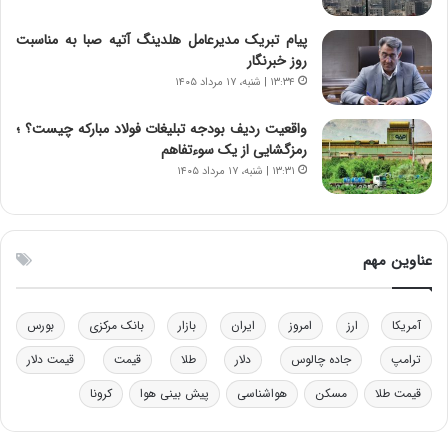
ن‌
ه
خ
د
پیام تبریک مدیرعامل هلدینگ آتیه صبا به مناسبت
و
ر
روز خبرنگار
د
م
۱۳:۳۴ | شنبه، ۱۷ مرداد ۱۴۰۵
ر
ق
و
ا
ب
ب
واقعیت ردیف بودجه تبلیغات فولاد مبارکه چیست؟ ؛
ر
ل
رمزگشایی از یک سوءتفاهم
ا
چ
۱۳:۳۱ | شنبه، ۱۷ مرداد ۱۴۰۵
ی
ن
ت
ی
و
ن
ل
ق
عناوین مهم
ی
د
د
ر
خ
ت
آمریکا
ارز
امروز
ایران
بازار
بانک مرکزی
بورس
و
ی
د
ب
ترامپ
جاده چالوس
دلار
طلا
قیمت
قیمت دلار
ر
ا
قیمت طلا
مسکن
هواشناسی
پیش بینی هوا
کرونا
و
ی
ه
س
ا
ت