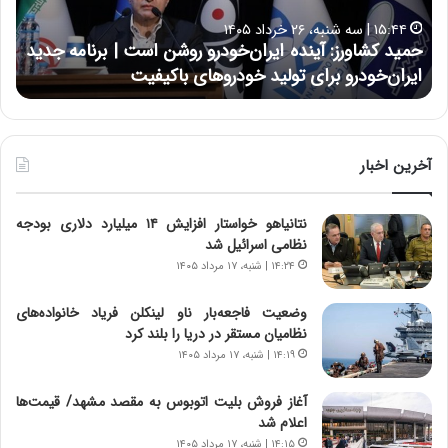
ا
ا
۱۵:۴۴ | سه شنبه، ۲۶ خرداد ۱۴۰۵
و
ی
حمید کشاورز: آینده ایران‌خودرو روشن است | برنامه جدید
ح
ر
ی
ایران‌خودرو برای تولید خودروهای باکیفیت
ن
ز
:
:
د
آ
ر
ی
ط
ن
و
آخرین اخبار
د
ل
ه
ت
نتانیاهو خواستار افزایش ۱۴ میلیارد دلاری بودجه
ا
ا
نظامی اسرائیل شد
ی
ر
ر
ی
۱۴:۲۴ | شنبه، ۱۷ مرداد ۱۴۰۵
ا
خ
ن‌
ا
وضعیت فاجعه‌بار ناو لینکلن فریاد خانواده‌های
خ
ی
نظامیان مستقر در دریا را بلند کرد
و
ر
۱۴:۱۹ | شنبه، ۱۷ مرداد ۱۴۰۵
د
ا
ر
ن
آغاز فروش بلیت اتوبوس به مقصد مشهد/ قیمت‌ها
و
،
اعلام شد
ر
ه
۱۴:۱۵ | شنبه، ۱۷ مرداد ۱۴۰۵