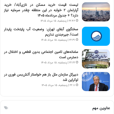
ت
ر
لیست قیمت خرید مسکن در نازی‌آباد/ خرید
و
د
آپارتمان ۲ خوابه در این منطقه چقدر سرمایه نیاز
ا
م
دارد؟ + جدول مردادماه ۱۴۰۵
ن
ه
۲۲:۴۶ | پنجشنبه، ۱۵ مرداد ۱۴۰۵
س
ن
ت
و
سخنگوی آبفای تهران: وضعیت آب پایتخت پایدار
ه
ز
است/ جیره‌بندی نداریم
د
ا
۲۲:۳۱ | پنجشنبه، ۱۵ مرداد ۱۴۰۵
ر
ز
م
ب
سامانه‌های تامین اجتماعی بدون قطعی و اختلال در
ق
ی
دسترس است
ا
ن
۲۲:۲۲ | پنجشنبه، ۱۵ مرداد ۱۴۰۵
ب
ن
ل
ر
دبیرکل سازمان ملل باز هم خواستار آتش‌بس فوری در
چ
ف
اوکراین شد
ن
ت
۲۲:۱۱ | پنجشنبه، ۱۵ مرداد ۱۴۰۵
ی
ه
ن
ا
ق
س
د
ت
عناوین مهم
ر
ت