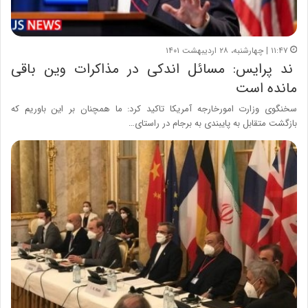
۱۱:۴۷ | چهارشنبه، ۲۸ اردیبهشت ۱۴۰۱
ند پرایس: مسائل اندکی در مذاکرات وین باقی
مانده است
سخنگوی وزارت امورخارجه آمریکا تاکید کرد: ما همچنان بر این باوریم که
بازگشت متقابل به پایبندی به برجام در راستای…