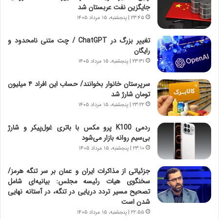
ی
د
جایگزین نفت عربستان شد
ر
ر
۲۳:۴۵ | پنجشنبه، ۱۵ مرداد ۱۴۰۵
ا
ا
ن
ق
تغییر بزرگ در ChatGPT / چت متنی نامحدود و
،
ت
رایگان
ه
ص
۲۳:۳۱ | پنجشنبه، ۱۵ مرداد ۱۴۰۵
ی
ا
چ
د
سرپرستان خانوار بخوانند/ حساب این افراد ۴ میلیون
گ
ا
تومان شارژ شد
ا
ی
۲۳:۲۲ | پنجشنبه، ۱۵ مرداد ۱۴۰۵
ه
ر
ج
ا
ردمی K100 پرو مکس با باتری غول‌پیکر و شارژ
ز
ن
بی‌سیم روانه بازار می‌شود
ا
|
ی
۲۳:۱۰ | پنجشنبه، ۱۵ مرداد ۱۴۰۵
ا
ن
ع
ج
ت
جزئیاتی از مذاکرات ایران و عمان بر سر تنگه هرمز/
ن
م
سخنگوی هیات رئیسه مجلس: بیانیه‌ای شامل
گ
ا
تصحیح مسیر تردد دریایی در تنگه، در آستانه نهایی
،
د
شدن است
ن
م
۲۲:۵۵ | پنجشنبه، ۱۵ مرداد ۱۴۰۵