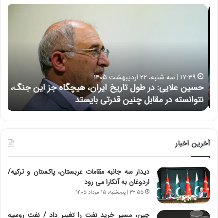
ح
ه
س
ش
ی
د
ن
ا
ع
ر
ل
د
ا
ر
۱۷:۳۹ | سه شنبه، ۲۲ اردیبهشت ۱۴۰۵
ی
ب
حسین علایی: در طول تاریخ ایران، هیچگاه جز این جنگ،
ه
ی
ا
نتوانسته در مقابل چنین قدرتی بایستد
ه
:
ر
د
ه
ر
خ
ط
ط
و
ر
آخرین اخبار
ل
ا
ت
ب
دیدار سه جانبه مقامات عربستان، پاکستان و ترکیه/
ا
ر
اردوغان به آنکارا می رود
ر
ت
ی
و
۲۳:۵۵ | پنجشنبه، ۱۵ مرداد ۱۴۰۵
خ
ر
ا
م
چین، مسیر خرید نفت را تغییر داد / نفت روسیه