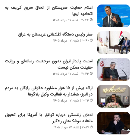
ن
ق
اعلام حمایت صربستان از الحاق سریع کی‌یف به
،
ت
اتحادیه اروپا
ه
ص
۲۰:۴۶ | شنبه، ۱۷ مرداد ۱۴۰۵
ی
ا
چ
د
سفر رئیس دستگاه اطلاعاتی عربستان به عراق
گ
ا
۲۰:۴۰ | شنبه، ۱۷ مرداد ۱۴۰۵
ا
ی
ه
ر
ج
ا
امنیت پایدار ایران بدون مرجعیت رسانه‌ای و روایت
ز
ن
حقیقت ممکن نیست
ا
|
ی
۲۰:۳۳ | شنبه، ۱۷ مرداد ۱۴۰۵
ا
ن
ع
ج
ت
ارائه بیش از ۱۵ هزار مشاوره حقوقی رایگان به مردم
ن
م
در البرز؛ هشدار به فعالیت وکیل بلاگرها
گ
ا
۲۰:۲۴ | شنبه، ۱۷ مرداد ۱۴۰۵
،
د
ن
م
ادعای زلنسکی درباره توافق با آمریکا برای تحویل
ت
ر
ماهانه موشک‌های رهگیر
و
د
۲۰:۱۷ | شنبه، ۱۷ مرداد ۱۴۰۵
ا
م