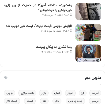
ن
ه
پشت‌پرده مداخله آمریکا در حمایت از یِن ژاپن؛
س
ن
خیرخواهی یا خودخواهی؟
ت
و
۲۰:۰۹ | شنبه، ۱۷ مرداد ۱۴۰۵
ه
ز
د
ا
افزایش نجومی قیمت لبنیات/ قیمت شیر عجیب شد
ر
ز
۱۹:۵۸ | شنبه، ۱۷ مرداد ۱۴۰۵
م
ب
ق
ی
ا
ن
ب
ن
رضا شکاری به پیکان پیوست
ل
ر
۱۹:۵۰ | شنبه، ۱۷ مرداد ۱۴۰۵
چ
ف
ن
ت
ی
ه
ن
ا
ق
س
عناوین مهم
د
ت
ر
ت
آمریکا
ارز
امروز
ایران
بازار
بانک مرکزی
بورس
ی
ب
ترامپ
جاده چالوس
دلار
طلا
قیمت
قیمت دلار