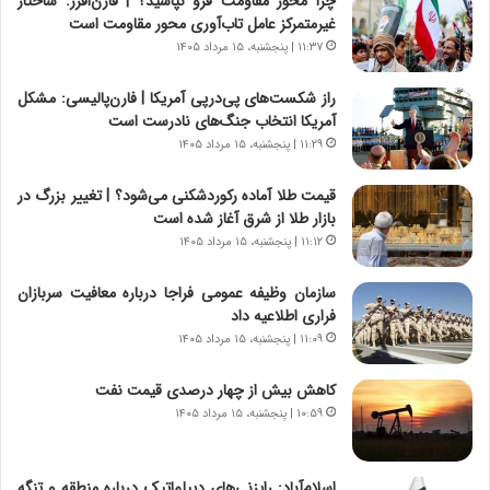
چرا محور مقاومت فرو نپاشید؟ | فارن‌افرز: ساختار
ی
پ
غیرمتمرکز عامل تاب‌آوری محور مقاومت است
ا
ن
۱۱:۳۷ | پنجشنبه، ۱۵ مرداد ۱۴۰۵
ت
ه
ا
ا
راز شکست‌های پی‌درپی آمریکا | فارن‌پالیسی: مشکل
ق
ن
آمریکا انتخاب جنگ‌های نادرست است
ا
ی
۱۱:۲۹ | پنجشنبه، ۱۵ مرداد ۱۴۰۵
ی
ا
ر
ب
قیمت طلا آماده رکوردشکنی می‌شود؟ | تغییر بزرگ در
ا
ر
بازار طلا از شرق آغاز شده است
ن
ن
د
۱۱:۱۲ | پنجشنبه، ۱۵ مرداد ۱۴۰۵
د
ر
ه
پ
ب
سازمان وظیفه عمومی فراجا درباره معافیت سربازان
ی
ز
فراری اطلاعیه داد
ح
ر
۱۱:۰۹ | پنجشنبه، ۱۵ مرداد ۱۴۰۵
م
گ
ل
؟
کاهش بیش از چهار درصدی قیمت نفت
ه
۱۰:۵۹ | پنجشنبه، ۱۵ مرداد ۱۴۰۵
آ
م
ر
اسلام‌آباد: رایزنی‌های دیپلماتیک درباره منطقه و تنگه