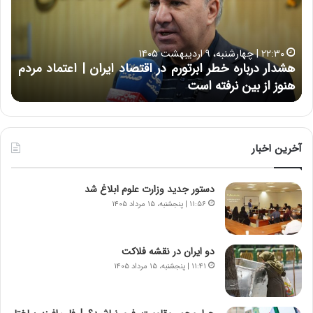
ت
ب
ب
ح
۱۶:۵۰ | چهارشنبه، ۱۲ فروردین ۱۴۰۵
ه
ر
خسارت به بخش‌هایی از ساختمان‌های اتاق ایران در پی
ب
ا
حمله آمریکایی – صهیونی | دبیرکل اتاق ایران: اتاق ایران
خ
ن
از شنبه ۱۵ فروردین فعال است
چ
ش‌
خ
ه
ا
ا
و
ی
ر
ی
م
آخرین اخبار
ا
ی
ز
ا
دستور جدید وزارت علوم ابلاغ شد
س
ن
ا
ه
۱۱:۵۶ | پنجشنبه، ۱۵ مرداد ۱۴۰۵
خ
؛
ت
ب
م
ا
دو ایران در نقشه فلاکت
ا
ز
۱۱:۴۱ | پنجشنبه، ۱۵ مرداد ۱۴۰۵
ن‌
ن
ه
د
ا
ه