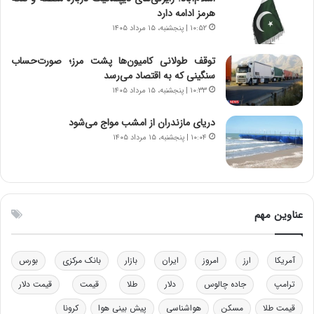
ی
هرمز ادامه دارد
ک
۱۰:۵۲ | پنجشنبه، ۱۵ مرداد ۱۴۰۵
ا
ی
توقف طولانی کامیون‌ها پشت مرز؛ صورت‌حساب
ی
سنگینی که به اقتصاد می‌رسد
–
۱۰:۳۳ | پنجشنبه، ۱۵ مرداد ۱۴۰۵
ص
ه
دریای مازندران از امشب مواج می‌شود
ی
و
۱۰:۰۴ | پنجشنبه، ۱۵ مرداد ۱۴۰۵
ن
ی
|
د
ب
عناوین مهم
ی
ر
ک
آمریکا
ارز
امروز
ایران
بازار
بانک مرکزی
بورس
ل
ا
ترامپ
جاده چالوس
دلار
طلا
قیمت
قیمت دلار
ت
قیمت طلا
مسکن
هواشناسی
پیش بینی هوا
کرونا
ا