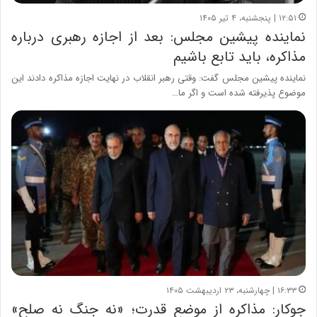
۱۲:۵۱ | پنجشنبه، ۴ تیر ۱۴۰۵
نماینده پیشین مجلس: بعد از اجازه رهبری درباره
مذاکره، باید تابع باشیم
نماینده پیشین مجلس گفت: وقتی رهبر انقلاب در نهایت اجازه مذاکره دادند این
موضوع پذیرفته شده است و اگر ما…
۱۶:۳۳ | چهارشنبه، ۲۳ اردیبهشت ۱۴۰۵
جوکار: مذاکره از موضع قدرت؛ «نه جنگ نه صلح»