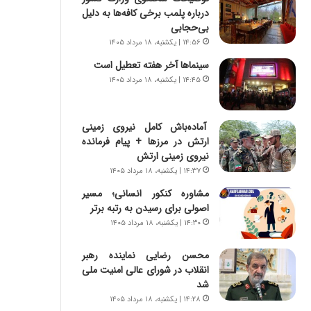
ر
ی
درباره پلمب برخی کافه‌ها به دلیل
ا
ر
بی‌حجابی
ن
ا
۱۴:۵۶ | یکشنبه، ۱۸ مرداد ۱۴۰۵
|
ن
ا
د
سینماها آخر هفته تعطیل است
ع
ر
۱۴:۴۵ | یکشنبه، ۱۸ مرداد ۱۴۰۵
ت
پ
م
ی
ا
ح
آماده‌باش کامل نیروی زمینی
د
م
ارتش در مرزها + پیام فرمانده
م
ل
نیروی زمینی ارتش
ر
ه
۱۴:۳۷ | یکشنبه، ۱۸ مرداد ۱۴۰۵
د
آ
م
مشاوره کنکور انسانی؛ مسیر
م
ه
اصولی برای رسیدن به رتبه برتر
ر
ن
ی
۱۴:۳۰ | یکشنبه، ۱۸ مرداد ۱۴۰۵
و
ک
ز
ا
محسن رضایی نماینده رهبر
ا
ی
انقلاب در شورای عالی امنیت ملی
ز
ی
شد
ب
–
۱۴:۲۸ | یکشنبه، ۱۸ مرداد ۱۴۰۵
ی
ص