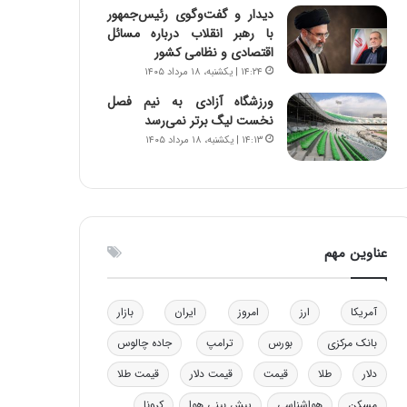
دیدار و گفت‌وگوی رئیس‌جمهور
ن
ه
با رهبر انقلاب درباره مسائل
ن
ی
اقتصادی و نظامی کشور
ر
و
۱۴:۲۴ | یکشنبه، ۱۸ مرداد ۱۴۰۵
ف
ن
ت
ی
ورزشگاه آزادی به نیم فصل
ه
|
نخست لیگ برتر نمی‌رسد
ا
د
۱۴:۱۳ | یکشنبه، ۱۸ مرداد ۱۴۰۵
س
ب
ت
ی
ر
ک
ل
ا
عناوین مهم
ت
ا
ق
آمریکا
ارز
امروز
ایران
بازار
ا
ی
بانک مرکزی
بورس
ترامپ
جاده چالوس
ر
دلار
طلا
قیمت
قیمت دلار
قیمت طلا
ا
ن
مسکن
هواشناسی
پیش بینی هوا
کرونا