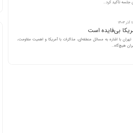
ن جلسه تأکید کرد…
د
ر
ط
و
ل
مریکا بی‌فایده است
ت
هران با اشاره به مسائل منطقه‌ای، مذاکرات با آمریکا و اهمیت مقاومت،
ا
ران هیچ‌گاه…
ر
ی
خ
ا
ی
ر
ا
ن
،
ه
ی
چ
گ
ا