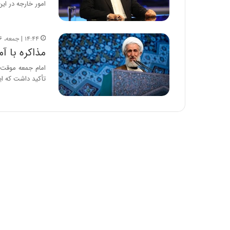
امور خارجه در ای
:
آ
ی
ن
۱۴:۴۴ | جمعه، ۱۶ آذر ۱۴۰۳
د
مذاکره با آ
ه
امام جمعه موقت ت
ا
تأکید داشت که ای
ی
ر
ا
ن‌
خ
و
د
ر
و
ر
و
ش
ن
ا