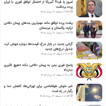
امروز یا فردا؟ آمریکا از احتمال توافق فوری با ایران
ن
گ
پرده برداشت
ا
ا
۱۹:۳۶ | جمعه، ۱۶ مرداد ۱۴۰۵
س
ه
ت
ج
پشت پرده توافق مکه؛ مهم‌ترین بندهای پیمان دفاعی
|
ز
ترکیه، پاکستان و عربستان
ب
ا
ر
۱۹:۲۴ | جمعه، ۱۶ مرداد ۱۴۰۵
ی
ن
ن
ا
ج
گرانی جدید در بازار مرغ؛ قیمت‌ها دوباره جهش کرد،
م
ن
جدول نرخ‌های جدید
ه
گ
۱۹:۱۲ | جمعه، ۱۶ مرداد ۱۴۰۵
ج
،
د
ن
پاسخ فوری یمن به پیمان دفاعی مکه؛ «هیچ تاثیری
ی
ت
ندارد!»
د
و
۱۹:۰۰ | جمعه، ۱۶ مرداد ۱۴۰۵
ا
ا
ی
ن
خبر خوش هواشناسی برای تهرانی‌ها؛ کاهش دما و
ر
س
رگبار در راه است
ا
ت
۱۸:۵۴ | جمعه، ۱۶ مرداد ۱۴۰۵
ن‌
ه
خ
د