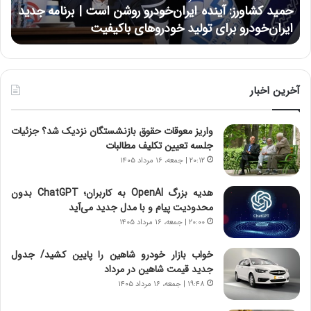
و
ی
حمید کشاورز: آینده ایران‌خودرو روشن است | برنامه جدید
ح
ر
ی
ایران‌خودرو برای تولید خودروهای باکیفیت
ن
ز
:
:
د
آ
ر
ی
ط
ن
و
آخرین اخبار
د
ل
ه
ت
واریز معوقات حقوق بازنشستگان نزدیک شد؟ جزئیات
ا
ا
جلسه تعیین تکلیف مطالبات
ی
ر
ر
ی
۲۰:۱۲ | جمعه، ۱۶ مرداد ۱۴۰۵
ا
خ
ن‌
ا
هدیه بزرگ OpenAI به کاربران؛ ChatGPT بدون
خ
ی
محدودیت پیام و با مدل جدید می‌آید
و
ر
۲۰:۰۰ | جمعه، ۱۶ مرداد ۱۴۰۵
د
ا
ر
ن
خواب بازار خودرو شاهین را پایین کشید/ جدول
و
،
جدید قیمت شاهین در مرداد
ر
ه
۱۹:۴۸ | جمعه، ۱۶ مرداد ۱۴۰۵
و
ی
ش
چ