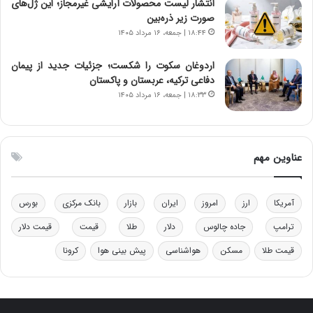
انتشار لیست محصولات آرایشی غیرمجاز؛ این ژل‌های
و
ر
صورت زیر ذره‌بین
د
م
۱۸:۴۴ | جمعه، ۱۶ مرداد ۱۴۰۵
ر
ق
و
ا
ب
ب
اردوغان سکوت را شکست؛ جزئیات جدید از پیمان
ر
ل
دفاعی ترکیه، عربستان و پاکستان
ا
چ
۱۸:۳۳ | جمعه، ۱۶ مرداد ۱۴۰۵
ی
ن
ت
ی
و
ن
ل
ق
عناوین مهم
ی
د
د
ر
خ
ت
آمریکا
ارز
امروز
ایران
بازار
بانک مرکزی
بورس
و
ی
د
ب
ترامپ
جاده چالوس
دلار
طلا
قیمت
قیمت دلار
ر
ا
قیمت طلا
مسکن
هواشناسی
پیش بینی هوا
کرونا
و
ی
ه
س
ا
ت
ی
د