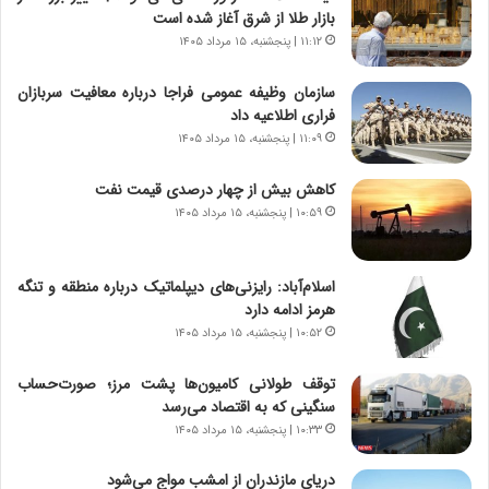
و
،
بازار طلا از شرق آغاز شده است
ر
ه
۱۱:۱۲ | پنجشنبه، ۱۵ مرداد ۱۴۰۵
و
ی
ش
چ
سازمان وظیفه عمومی فراجا درباره معافیت سربازان
ن
گ
فراری اطلاعیه داد
ا
ا
۱۱:۰۹ | پنجشنبه، ۱۵ مرداد ۱۴۰۵
س
ه
ت
ج
کاهش بیش از چهار درصدی قیمت نفت
|
ز
ب
۱۰:۵۹ | پنجشنبه، ۱۵ مرداد ۱۴۰۵
ا
ر
ی
ن
ن
ا
ج
اسلام‌آباد: رایزنی‌های دیپلماتیک درباره منطقه و تنگه
م
ن
هرمز ادامه دارد
ه
گ
۱۰:۵۲ | پنجشنبه، ۱۵ مرداد ۱۴۰۵
ج
،
د
ن
توقف طولانی کامیون‌ها پشت مرز؛ صورت‌حساب
ی
ت
سنگینی که به اقتصاد می‌رسد
د
و
۱۰:۳۳ | پنجشنبه، ۱۵ مرداد ۱۴۰۵
ا
ا
ی
ن
دریای مازندران از امشب مواج می‌شود