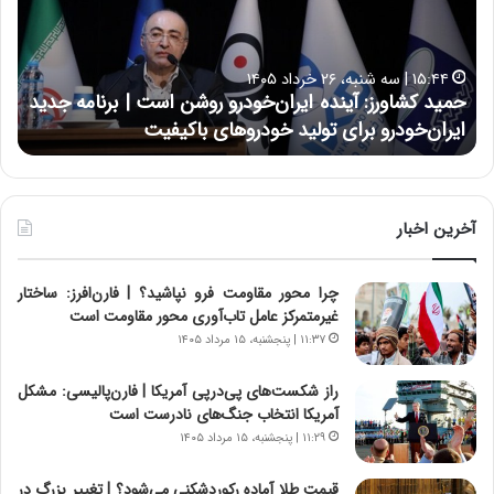
ک
ع
ش
ل
ا
ا
۱۵:۴۴ | سه شنبه، ۲۶ خرداد ۱۴۰۵
و
ی
حمید کشاورز: آینده ایران‌خودرو روشن است | برنامه جدید
ح
ر
ی
ایران‌خودرو برای تولید خودروهای باکیفیت
ن
ز
:
:
د
آ
ر
ی
ط
ن
و
آخرین اخبار
د
ل
ه
ت
چرا محور مقاومت فرو نپاشید؟ | فارن‌افرز: ساختار
ا
ا
غیرمتمرکز عامل تاب‌آوری محور مقاومت است
ی
ر
ر
ی
۱۱:۳۷ | پنجشنبه، ۱۵ مرداد ۱۴۰۵
ا
خ
ن‌
ا
راز شکست‌های پی‌درپی آمریکا | فارن‌پالیسی: مشکل
خ
ی
آمریکا انتخاب جنگ‌های نادرست است
و
ر
۱۱:۲۹ | پنجشنبه، ۱۵ مرداد ۱۴۰۵
د
ا
ر
ن
قیمت طلا آماده رکوردشکنی می‌شود؟ | تغییر بزرگ در