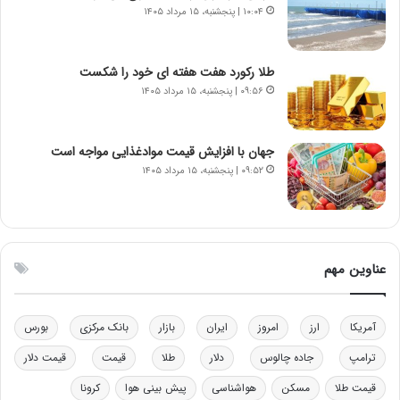
ر
س
۱۰:۰۴ | پنجشنبه، ۱۵ مرداد ۱۴۰۵
ا
ت
ن‌
ه
خ
د
طلا رکورد هفت هفته ای خود را شکست
و
ر
۰۹:۵۶ | پنجشنبه، ۱۵ مرداد ۱۴۰۵
د
م
ر
ق
و
ا
جهان با افزایش قیمت موادغذایی مواجه است
ب
ب
ر
ل
۰۹:۵۲ | پنجشنبه، ۱۵ مرداد ۱۴۰۵
ا
چ
ی
ن
ت
ی
و
ن
ل
ق
عناوین مهم
ی
د
د
ر
خ
ت
آمریکا
ارز
امروز
ایران
بازار
بانک مرکزی
بورس
و
ی
د
ب
ترامپ
جاده چالوس
دلار
طلا
قیمت
قیمت دلار
ر
ا
قیمت طلا
مسکن
هواشناسی
پیش بینی هوا
کرونا
و
ی