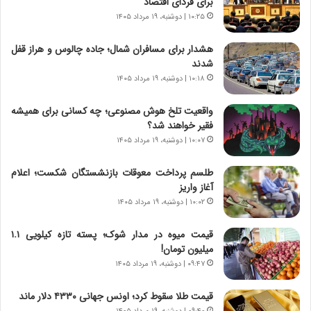
برای فردای اقتصاد
ر
ه
۱۰:۲۵ | دوشنبه، ۱۹ مرداد ۱۴۰۵
و
ی
ش
چ
هشدار برای مسافران شمال؛ جاده چالوس و هراز قفل
ن
گ
شدند
ا
ا
۱۰:۱۸ | دوشنبه، ۱۹ مرداد ۱۴۰۵
س
ه
ت
ج
واقعیت تلخ هوش مصنوعی؛ چه کسانی برای همیشه
|
ز
فقیر خواهند شد؟
ب
ا
ر
۱۰:۰۷ | دوشنبه، ۱۹ مرداد ۱۴۰۵
ی
ن
ن
ا
ج
طلسم پرداخت معوقات بازنشستگان شکست؛ اعلام
م
ن
آغاز واریز
ه
گ
۱۰:۰۲ | دوشنبه، ۱۹ مرداد ۱۴۰۵
ج
،
د
ن
قیمت میوه در مدار شوک؛ پسته تازه کیلویی ۱.۱
ی
ت
میلیون تومان!
د
و
۰۹:۴۷ | دوشنبه، ۱۹ مرداد ۱۴۰۵
ا
ا
ی
ن
قیمت طلا سقوط کرد؛ اونس جهانی ۴۳۳۰ دلار ماند
ر
س