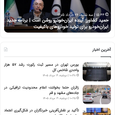
ک
ع
ش
ل
ا
ا
۱۵:۴۴ | سه شنبه، ۲۶ خرداد ۱۴۰۵
و
ی
حمید کشاورز: آینده ایران‌خودرو روشن است | برنامه جدید
ح
ر
ی
ایران‌خودرو برای تولید خودروهای باکیفیت
ن
ز
:
:
د
آ
ر
ی
ط
ن
و
آخرین اخبار
د
ل
ه
ت
بورس تهران در مسیر ثبت رکورد؛ رشد ۵۷ هزار
ا
ا
واحدی شاخص کل
ی
ر
ر
ی
۱۰:۳۸ | دوشنبه، ۱۹ مرداد ۱۴۰۵
ا
خ
ن‌
ا
زائران حتما بخوانند؛ اعلام محدودیت ترافیکی در
خ
ی
جاده‌های مشهد و قم
و
ر
۱۰:۲۵ | دوشنبه، ۱۹ مرداد ۱۴۰۵
د
ا
ر
ن
تأکید بر نقش‌آفرینی خبرنگاران در شکل‌گیری اعتماد
و
،