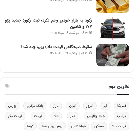
۰۹:۴۰ | دوشنبه، ۱۹ مرداد ۱۴۰۵
ا
ت
ن‌
ه
خ
د
رکود به بازار خودرو رحم نکرد؛ ثبت رکورد جدید پژو
و
ر
۲۰۷ و شاهین
د
م
۰۹:۳۱ | دوشنبه، ۱۹ مرداد ۱۴۰۵
ر
ق
و
ا
ب
ب
سقوط صبحگاهی قیمت دلار؛ یورو چند شد؟
ر
ل
۰۹:۲۴ | دوشنبه، ۱۹ مرداد ۱۴۰۵
ا
چ
ی
ن
ت
ی
و
ن
ل
ق
عناوین مهم
ی
د
د
ر
خ
ت
آمریکا
ارز
امروز
ایران
بازار
بانک مرکزی
بورس
و
ی
د
ب
ترامپ
جاده چالوس
دلار
طلا
قیمت
قیمت دلار
ر
ا
قیمت طلا
مسکن
هواشناسی
پیش بینی هوا
کرونا
و
ی