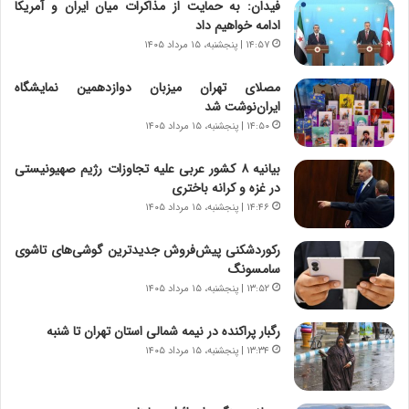
فیدان: به حمایت از مذاکرات میان ایران و آمریکا
ت
ی
ادامه خواهیم داد
ص
ا
۱۴:۵۷ | پنجشنبه، ۱۵ مرداد ۱۴۰۵
ا
ت
د
ا
مصلای تهران میزبان دوازدهمین نمایشگاه
ا
ق
ایران‌نوشت شد
ی
ا
۱۴:۵۰ | پنجشنبه، ۱۵ مرداد ۱۴۰۵
ر
ی
ا
ر
بیانیه ۸ کشور عربی علیه تجاوزات رژیم صهیونیستی
ن
ا
در غزه و کرانه باختری
|
ن
ا
۱۴:۴۶ | پنجشنبه، ۱۵ مرداد ۱۴۰۵
د
ع
ر
ت
پ
رکوردشکنی پیش‌فروش جدیدترین گوشی‌های تاشوی
م
ی
سامسونگ
ا
ح
۱۳:۵۲ | پنجشنبه، ۱۵ مرداد ۱۴۰۵
د
م
م
ل
رگبار پراکنده در نیمه شمالی استان تهران تا شنبه
ر
ه
۱۳:۳۴ | پنجشنبه، ۱۵ مرداد ۱۴۰۵
د
آ
م
م
ه
ر