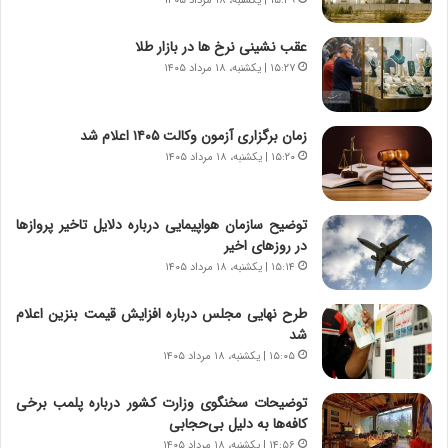
۱۵:۳۹ | یکشنبه، ۱۸ مرداد ۱۴۰۵
و
ی
ش
چ
عقب نشینی نرخ ها در بازار طلا
ن
گ
۱۵:۲۷ | یکشنبه، ۱۸ مرداد ۱۴۰۵
ا
ا
س
ه
ت
ج
زمان برگزاری آزمون وکالت ۱۴۰۵ اعلام شد
|
ز
ب
۱۵:۲۰ | یکشنبه، ۱۸ مرداد ۱۴۰۵
ا
ر
ی
ن
ن
ا
ج
توضیح سازمان هواپیمایی درباره دلایل تاخیر پروازها
م
ن
در روزهای اخیر
ه
گ
۱۵:۱۴ | یکشنبه، ۱۸ مرداد ۱۴۰۵
ج
،
د
ن
طرح نهایی مجلس درباره افزایش قیمت بنزین اعلام
ی
ت
شد
د
و
۱۵:۰۵ | یکشنبه، ۱۸ مرداد ۱۴۰۵
ا
ا
ی
ن
توضیحات سخنگوی وزارت کشور درباره پلمب برخی
ر
س
کافه‌ها به دلیل بی‌حجابی
ا
ت
۱۴:۵۶ | یکشنبه، ۱۸ مرداد ۱۴۰۵