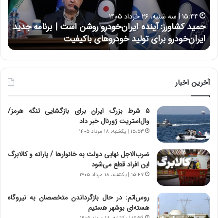
ا
ا
۱۵:۴۴ | سه شنبه، ۲۶ خرداد ۱۴۰۵
و
ی
حمید کشاورز: آینده ایران‌خودرو روشن است | برنامه جدید
ح
ر
ی
ایران‌خودرو برای تولید خودروهای باکیفیت
ن
ز
:
:
د
آ
ر
ی
ط
ن
و
آخرین اخبار
د
ل
ه
ت
۵ شرط بزرگ ایران برای بازگشایی تنگه هرمز/
ا
ا
وال‌استریت ژورنال خبر داد
ی
ر
ر
ی
۱۵:۵۳ | یکشنبه، ۱۸ مرداد ۱۴۰۵
ا
خ
ن‌
ا
ضرب‌الاجل نهایی دولت به خانوارها / یارانه و کالابرگ
خ
ی
این افراد قطع می‌شود
و
ر
۱۵:۴۷ | یکشنبه، ۱۸ مرداد ۱۴۰۵
د
ا
ر
ن
روس‌اتم: در حال بازگرداندن متخصصان به نیروگاه
و
،
هسته‌ای بوشهر هستیم
ر
ه