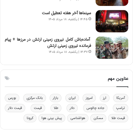
ن‌
ه
خ
د
سینماها آخر هفته تعطیل است
و
ر
۱۴:۴۵ | یکشنبه، ۱۸ مرداد ۱۴۰۵
د
م
ر
ق
و
ا
ب
ب
آماده‌باش کامل نیروی زمینی ارتش در مرزها + پیام
ر
ل
فرمانده نیروی زمینی ارتش
ا
چ
۱۴:۳۷ | یکشنبه، ۱۸ مرداد ۱۴۰۵
ی
ن
ت
ی
و
ن
ل
ق
عناوین مهم
ی
د
د
ر
خ
ت
آمریکا
ارز
امروز
ایران
بازار
بانک مرکزی
بورس
و
ی
د
ب
ترامپ
جاده چالوس
دلار
طلا
قیمت
قیمت دلار
ر
ا
قیمت طلا
مسکن
هواشناسی
پیش بینی هوا
کرونا
و
ی
ه
س
ا
ت