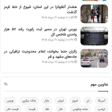
ی
ن
هشدار آنفلوانزا در این استان؛ شیوع از خط قرمز
ر
س
گذشت
ا
ت
۱۰:۵۳ | دوشنبه، ۱۹ مرداد ۱۴۰۵
ن‌
ه
خ
د
بورس تهران در مسیر ثبت رکورد؛ رشد ۵۷ هزار
و
ر
واحدی شاخص کل
د
م
۱۰:۳۸ | دوشنبه، ۱۹ مرداد ۱۴۰۵
ر
ق
و
ا
ب
ب
زائران حتما بخوانند؛ اعلام محدودیت ترافیکی در
ر
ل
جاده‌های مشهد و قم
ا
چ
۱۰:۲۵ | دوشنبه، ۱۹ مرداد ۱۴۰۵
ی
ن
ت
ی
و
ن
ل
ق
عناوین مهم
ی
د
د
ر
خ
ت
آمریکا
ارز
امروز
ایران
بازار
بانک مرکزی
بورس
و
ی
د
ب
ترامپ
جاده چالوس
دلار
طلا
قیمت
قیمت دلار