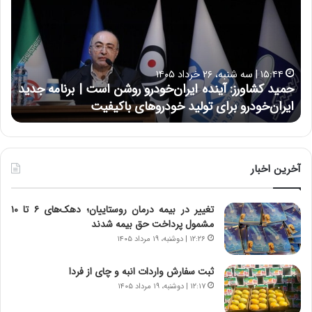
ی
ی
د
ن
ک
ع
ش
ل
ا
ا
۱۵:۴۴ | سه شنبه، ۲۶ خرداد ۱۴۰۵
و
ی
حمید کشاورز: آینده ایران‌خودرو روشن است | برنامه جدید
ح
ر
ی
ایران‌خودرو برای تولید خودروهای باکیفیت
ن
ز
:
:
د
آ
ر
ی
ط
ن
و
آخرین اخبار
د
ل
ه
ت
تغییر در بیمه درمان روستاییان؛ دهک‌های ۶ تا ۱۰
ا
ا
مشمول پرداخت حق بیمه شدند
ی
ر
ر
ی
۱۲:۲۶ | دوشنبه، ۱۹ مرداد ۱۴۰۵
ا
خ
ن‌
ا
ثبت سفارش واردات انبه و چای از فردا
خ
ی
۱۲:۱۷ | دوشنبه، ۱۹ مرداد ۱۴۰۵
و
ر