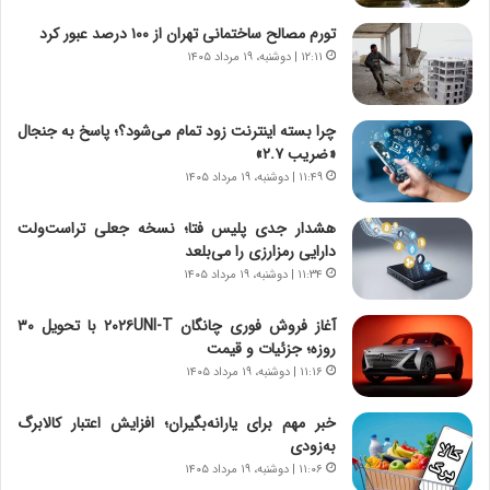
د
ا
ر
ن
تورم مصالح ساختمانی تهران از ۱۰۰ درصد عبور کرد
و
،
۱۲:۱۱ | دوشنبه، ۱۹ مرداد ۱۴۰۵
ر
ه
و
ی
ش
چ
چرا بسته اینترنت زود تمام می‌شود؟؛ پاسخ به جنجال
ن
گ
«ضریب ۲.۷»
ا
ا
۱۱:۴۹ | دوشنبه، ۱۹ مرداد ۱۴۰۵
س
ه
ت
ج
هشدار جدی پلیس فتا؛ نسخه جعلی تراست‌ولت
|
ز
دارایی رمزارزی را می‌بلعد
ب
ا
ر
۱۱:۳۴ | دوشنبه، ۱۹ مرداد ۱۴۰۵
ی
ن
ن
ا
ج
آغاز فروش فوری چانگان ۲۰۲۶UNI-T با تحویل ۳۰
م
ن
روزه؛ جزئیات و قیمت
ه
گ
۱۱:۱۶ | دوشنبه، ۱۹ مرداد ۱۴۰۵
ج
،
د
ن
خبر مهم برای یارانه‌بگیران؛ افزایش اعتبار کالابرگ
ی
ت
به‌زودی
د
و
۱۱:۰۶ | دوشنبه، ۱۹ مرداد ۱۴۰۵
ا
ا