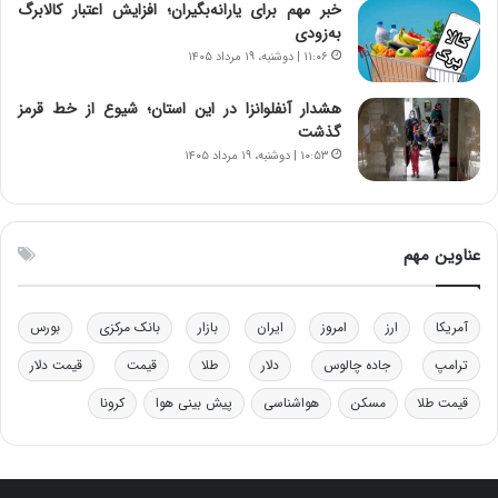
خبر مهم برای یارانه‌بگیران؛ افزایش اعتبار کالابرگ
و
ر
به‌زودی
د
م
۱۱:۰۶ | دوشنبه، ۱۹ مرداد ۱۴۰۵
ر
ق
و
ا
ب
ب
هشدار آنفلوانزا در این استان؛ شیوع از خط قرمز
ر
ل
گذشت
ا
چ
۱۰:۵۳ | دوشنبه، ۱۹ مرداد ۱۴۰۵
ی
ن
ت
ی
و
ن
ل
ق
عناوین مهم
ی
د
د
ر
خ
ت
آمریکا
ارز
امروز
ایران
بازار
بانک مرکزی
بورس
و
ی
د
ب
ترامپ
جاده چالوس
دلار
طلا
قیمت
قیمت دلار
ر
ا
قیمت طلا
مسکن
هواشناسی
پیش بینی هوا
کرونا
و
ی
ه
س
ا
ت
ی
د