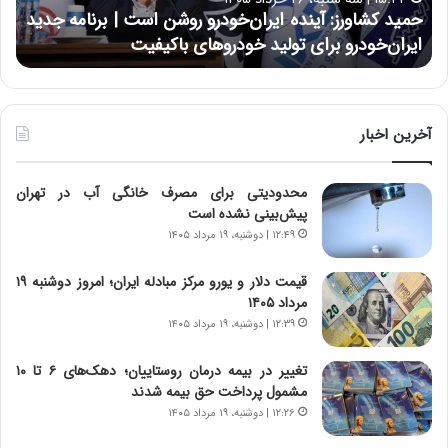
و
ی
حمید کشاورز: آینده ایران‌خودرو روشن است | برنامه جدید
ح
ر
ی
ایران‌خودرو برای تولید خودروهای باکیفیت
ن
ز
:
:
د
آ
ر
ی
ط
ن
و
آخرین اخبار
د
ل
ه
ت
محدودیتی برای مصرف خانگی آب در تهران
ا
ا
پیش‌بینی نشده است
ی
ر
ر
ی
۱۲:۴۹ | دوشنبه، ۱۹ مرداد ۱۴۰۵
ا
خ
ن‌
ا
قیمت دلار و یورو مرکز مبادله ایران؛ امروز دوشنبه ۱۹
خ
ی
مرداد ۱۴۰۵
و
ر
۱۲:۳۹ | دوشنبه، ۱۹ مرداد ۱۴۰۵
د
ا
ر
ن
تغییر در بیمه درمان روستاییان؛ دهک‌های ۶ تا ۱۰
و
،
مشمول پرداخت حق بیمه شدند
ر
ه
۱۲:۲۶ | دوشنبه، ۱۹ مرداد ۱۴۰۵
و
ی
ش
چ