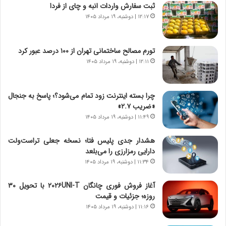
ثبت سفارش واردات انبه و چای از فردا
ن
گ
۱۲:۱۷ | دوشنبه، ۱۹ مرداد ۱۴۰۵
ا
ا
س
ه
ت
ج
تورم مصالح ساختمانی تهران از ۱۰۰ درصد عبور کرد
|
ز
ب
۱۲:۱۱ | دوشنبه، ۱۹ مرداد ۱۴۰۵
ا
ر
ی
ن
ن
ا
ج
چرا بسته اینترنت زود تمام می‌شود؟؛ پاسخ به جنجال
م
ن
«ضریب ۲.۷»
ه
گ
۱۱:۴۹ | دوشنبه، ۱۹ مرداد ۱۴۰۵
ج
،
د
ن
هشدار جدی پلیس فتا؛ نسخه جعلی تراست‌ولت
ی
ت
دارایی رمزارزی را می‌بلعد
د
و
۱۱:۳۴ | دوشنبه، ۱۹ مرداد ۱۴۰۵
ا
ا
ی
ن
آغاز فروش فوری چانگان ۲۰۲۶UNI-T با تحویل ۳۰
ر
س
روزه؛ جزئیات و قیمت
ا
ت
۱۱:۱۶ | دوشنبه، ۱۹ مرداد ۱۴۰۵
ن‌
ه
خ
د