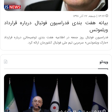
۱۳:۲۶ | جمعه، ۲۲ آذر ۱۳۹۸
بیانه هفت بندی فدراسیون فوتبال درباره قرارداد
ویلموتس
فدراسیون فوتبال روز جمعه در اطلاعیه هفت بندی توضیحاتی درباره قرارداد
«مارک ویلموتس» سرمربی تیم ملی فوتبال کشورمان ارائه کرد.
ویدئو
ح
ح
م
س
ی
ی
د
ن
ک
ع
ش
ل
ا
ا
۱۵:۴۴ | سه شنبه، ۲۶ خرداد ۱۴۰۵