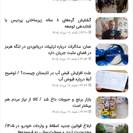
۲۳:۳۱ | شنبه، ۱۷ مرداد ۱۴۰۵
ر
ه
و
ی
ش
چ
گشایش گره‌های ۸ ساله زیرساختی پردیس با
ن
گ
شتابدهی توسعه
ا
ا
۲۳:۲۰ | شنبه، ۱۷ مرداد ۱۴۰۵
س
ه
ت
ج
عمان: مذاکرات درباره ترتیبات دریانوردی در تنگه هرمز
|
ز
در فضای مثبت جریان دارد
ب
ا
ر
۲۲:۵۴ | شنبه، ۱۷ مرداد ۱۴۰۵
ی
ن
ن
ا
ج
علت افزایش قبض آب در تابستان چیست؟ / توضیح
م
ن
آبفا درباره قبوض آب
ه
گ
۲۲:۴۶ | شنبه، ۱۷ مرداد ۱۴۰۵
ج
،
د
ن
بازار برنج و حبوبات داغ شد / کالا از نیاز مردم هم
ی
ت
بیشتر است
د
و
۲۲:۳۷ | شنبه، ۱۷ مرداد ۱۴۰۵
ا
ا
ی
ن
ابلاغ قوانین جدید اسقاط و واردات خودرو در ۱۴۰۵/
ر
س
محدودیت تردد و سوخت‌رسانی به فرسوده‌ها