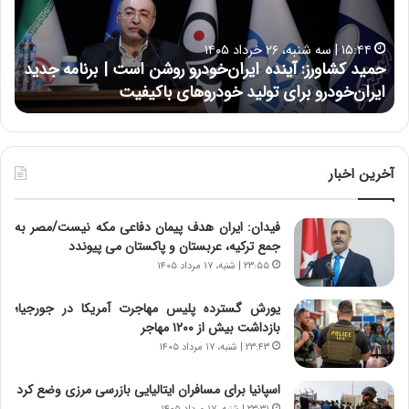
ش
ل
ا
ا
۱۵:۴۴ | سه شنبه، ۲۶ خرداد ۱۴۰۵
و
ی
حمید کشاورز: آینده ایران‌خودرو روشن است | برنامه جدید
ح
ر
ی
ایران‌خودرو برای تولید خودروهای باکیفیت
ن
ز
:
:
د
آ
ر
ی
ط
ن
و
آخرین اخبار
د
ل
ه
ت
فیدان: ایران هدف پیمان دفاعی مکه نیست/مصر به
ا
ا
جمع ترکیه، عربستان و پاکستان می پیوندد
ی
ر
ر
ی
۲۳:۵۵ | شنبه، ۱۷ مرداد ۱۴۰۵
ا
خ
ن‌
ا
یورش گسترده پلیس مهاجرت آمریکا در جورجیا؛
خ
ی
بازداشت بیش از ۱۲۰۰ مهاجر
و
ر
۲۳:۴۳ | شنبه، ۱۷ مرداد ۱۴۰۵
د
ا
ر
ن
اسپانیا برای مسافران ایتالیایی بازرسی مرزی وضع کرد
و
،