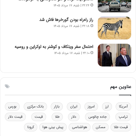
ا
ت
۲۲:۲۶ | شنبه، ۱۷ مرداد ۱۴۰۵
ن‌
ه
خ
د
راز راه‌راه بودن گورخرها فاش شد
و
ر
۲۲:۱۸ | شنبه، ۱۷ مرداد ۱۴۰۵
د
م
ر
ق
و
ا
ب
ب
احتمال سفر ویتکاف و کوشنر به اوکراین و روسیه
ر
ل
۲۲:۱۰ | شنبه، ۱۷ مرداد ۱۴۰۵
ا
چ
ی
ن
ت
ی
و
ن
ل
ق
عناوین مهم
ی
د
د
ر
خ
ت
آمریکا
ارز
امروز
ایران
بازار
بانک مرکزی
بورس
و
ی
د
ب
ترامپ
جاده چالوس
دلار
طلا
قیمت
قیمت دلار
ر
ا
قیمت طلا
مسکن
هواشناسی
پیش بینی هوا
کرونا
و
ی
ه
س