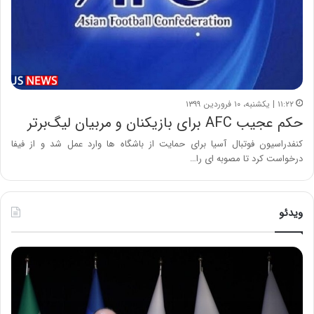
۱۱:۲۲ | یکشنبه، ۱۰ فروردین ۱۳۹۹
حکم عجیب AFC برای بازیکنان و مربیان لیگ‌برتر
کنفدراسیون فوتبال آسیا برای حمایت از باشگاه ها وارد عمل شد و از فیفا
درخواست کرد تا مصوبه ای را…
ویدئو
ح
ح
م
س
ی
ی
د
ن
ک
ع