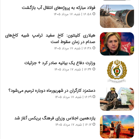
ر
ن
فولاد مبارکه به پروژه‌های انتقال آب بازگشت
و
،
۱۶:۵۸ | شنبه، ۱۷ مرداد ۱۴۰۵
ر
ه
و
ی
ش
چ
هیلاری کلینتون: کاخ سفید ترامپ شبیه کاخ‌های
ن
گ
صدام در زمان سقوط است
ا
ا
۱۶:۳۸ | شنبه، ۱۷ مرداد ۱۴۰۵
س
ه
ت
ج
وزارت دفاع یک بیانیه صادر کرد + جزئیات
|
ز
ب
۱۶:۳۴ | شنبه، ۱۷ مرداد ۱۴۰۵
ا
ر
ی
ن
ن
ا
ج
دستمزد کارگران در شهریورماه دوباره ترمیم می‌شود؟
م
ن
۱۶:۲۹ | شنبه، ۱۷ مرداد ۱۴۰۵
ه
گ
ج
،
د
ن
یازدهمین اجلاس وزرای فرهنگ بریکس آغاز شد
ی
ت
۱۶:۱۲ | شنبه، ۱۷ مرداد ۱۴۰۵
د
و
ا
ا