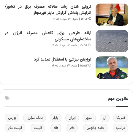
ی
ن
نزولی شدن رشد سالانه مصرف برق در کشور/
ر
س
افزایش پاداش گزارش ماینر غیرمجاز
ا
ت
۱۶:۰۲ | شنبه، ۱۷ مرداد ۱۴۰۵
ن‌
ه
خ
د
ارائه طرحی برای کاهش مصرف انرژی در
و
ر
ساختمان‌های مسکونی
د
م
۱۵:۵۶ | شنبه، ۱۷ مرداد ۱۴۰۵
ر
ق
و
ا
ب
ب
اوزجان بیزاتی با استقلال تمدید کرد
ر
ل
۱۵:۵۲ | شنبه، ۱۷ مرداد ۱۴۰۵
ا
چ
ی
ن
ت
ی
و
ن
ل
ق
عناوین مهم
ی
د
د
ر
خ
ت
آمریکا
ارز
امروز
ایران
بازار
بانک مرکزی
بورس
و
ی
د
ب
ترامپ
جاده چالوس
دلار
طلا
قیمت
قیمت دلار