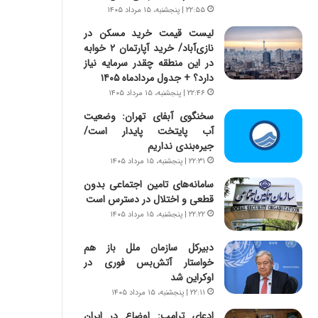
ر
ی
۲۲:۵۵ | پنجشنبه، ۱۵ مرداد ۱۴۰۵
ا
ر
لیست قیمت خرید مسکن در
ن
ا
نازی‌آباد/ خرید آپارتمان ۲ خوابه
|
ن
در این منطقه چقدر سرمایه نیاز
ا
د
دارد؟ + جدول مردادماه ۱۴۰۵
ع
ر
ت
پ
۲۲:۴۶ | پنجشنبه، ۱۵ مرداد ۱۴۰۵
م
ی
سخنگوی آبفای تهران: وضعیت
ا
ح
آب پایتخت پایدار است/
د
م
جیره‌بندی نداریم
م
ل
۲۲:۳۱ | پنجشنبه، ۱۵ مرداد ۱۴۰۵
ر
ه
د
آ
سامانه‌های تامین اجتماعی بدون
م
م
قطعی و اختلال در دسترس است
ه
ر
۲۲:۲۲ | پنجشنبه، ۱۵ مرداد ۱۴۰۵
ن
ی
و
ک
دبیرکل سازمان ملل باز هم
ز
ا
خواستار آتش‌بس فوری در
ا
ی
اوکراین شد
ز
ی
۲۲:۱۱ | پنجشنبه، ۱۵ مرداد ۱۴۰۵
ب
–
ادعای ترامپ: اوضاع در ایران
ی
ص