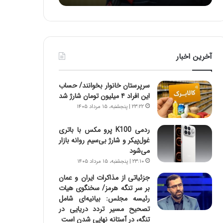
ه
ه
خ
ا
ط
ی
ر
ی
ا
ا
آخرین اخبار
ب
ز
ر
س
ت
ا
سرپرستان خانوار بخوانند/ حساب
و
خ
این افراد ۴ میلیون تومان شارژ شد
ر
ت
۲۳:۲۲ | پنجشنبه، ۱۵ مرداد ۱۴۰۵
م
م
د
ا
ردمی K100 پرو مکس با باتری
ر
ن‌
غول‌پیکر و شارژ بی‌سیم روانه بازار
ا
ه
می‌شود
ق
ا
۲۳:۱۰ | پنجشنبه، ۱۵ مرداد ۱۴۰۵
ت
ی
ص
ا
جزئیاتی از مذاکرات ایران و عمان
ا
ت
بر سر تنگه هرمز/ سخنگوی هیات
د
ا
رئیسه مجلس: بیانیه‌ای شامل
ا
ق
تصحیح مسیر تردد دریایی در
ی
ا
تنگه، در آستانه نهایی شدن است