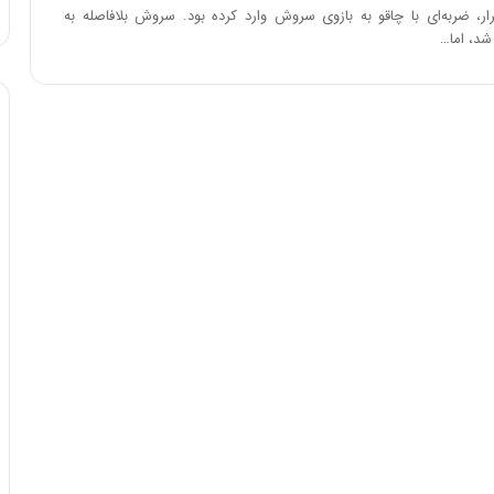
د
ر، ضربه‌ای با چاقو به بازوی سروش وارد کرده بود. سروش بلافاصله به
ر
شد، اما…
ط
و
ل
ت
ا
ر
ی
خ
ا
ی
ر
ا
ن
،
ه
ی
چ
گ
ا