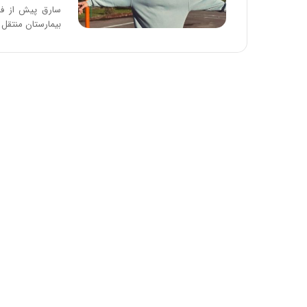
:
سارق پیش از فرا
آ
بیمارستان منتقل 
ی
ن
د
ه
ا
ی
ر
ا
ن‌
خ
و
د
ر
و
ر
و
ش
ن
ا