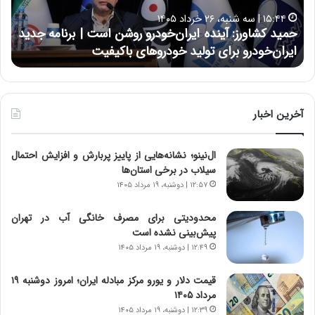
ا
ا
۱۵:۴۴ | سه شنبه، ۲۶ خرداد ۱۴۰۵
و
ی
حمید کشاورز: آینده ایران‌خودرو روشن است | برنامه جدید
ح
ر
ی
ایران‌خودرو برای تولید خودروهای باکیفیت
ن
ز
:
:
د
آ
ر
ی
ط
ن
و
آخرین اخبار
د
ل
ه
ت
ال‌نینو؛ نشانه‌هایی از پاییز پربارش و افزایش احتمال
ا
ا
سیلاب در برخی استان‌ها
ی
ر
ر
ی
۱۲:۵۷ | دوشنبه، ۱۹ مرداد ۱۴۰۵
ا
خ
ن‌
ا
محدودیتی برای مصرف خانگی آب در تهران
خ
ی
پیش‌بینی نشده است
و
ر
۱۲:۴۹ | دوشنبه، ۱۹ مرداد ۱۴۰۵
د
ا
ر
ن
قیمت دلار و یورو مرکز مبادله ایران؛ امروز دوشنبه ۱۹
و
،
مرداد ۱۴۰۵
ر
ه
۱۲:۳۹ | دوشنبه، ۱۹ مرداد ۱۴۰۵