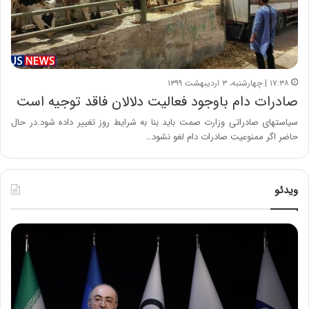
۱۷:۳۸ | چهارشنبه، ۳ اردیبهشت ۱۳۹۹
صادرات دام باوجود فعالیت دلالان فاقد توجیه است
سیاستهای صادراتی وزارت صمت باید بنا به شرایط روز تغییر داده شود.در حال
حاضر اگر ممنوعیت صادرات دام لغو نشود…
ویدئو
ح
ح
م
س
ی
ی
د
ن
ک
ع
ش
ل