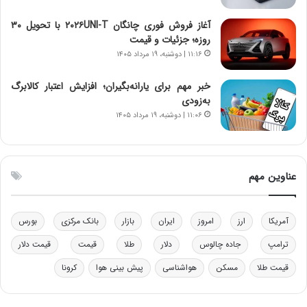
خ
د
آغاز فروش فوری چانگان ۲۰۲۶UNI-T با تحویل ۳۰
و
ر
روزه؛ جزئیات و قیمت
د
م
۱۱:۱۶ | دوشنبه، ۱۹ مرداد ۱۴۰۵
ر
ق
و
ا
ب
ب
خبر مهم برای یارانه‌بگیران؛ افزایش اعتبار کالابرگ
ر
ل
به‌زودی
ا
چ
۱۱:۰۶ | دوشنبه، ۱۹ مرداد ۱۴۰۵
ی
ن
ت
ی
و
ن
ل
ق
عناوین مهم
ی
د
د
ر
خ
ت
آمریکا
ارز
امروز
ایران
بازار
بانک مرکزی
بورس
و
ی
د
ب
ترامپ
جاده چالوس
دلار
طلا
قیمت
قیمت دلار
ر
ا
قیمت طلا
مسکن
هواشناسی
پیش بینی هوا
کرونا
و
ی
ه
س
ا
ت