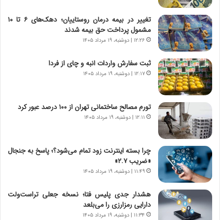
و
ی
ش
چ
تغییر در بیمه درمان روستاییان؛ دهک‌های ۶ تا ۱۰
ن
گ
مشمول پرداخت حق بیمه شدند
ا
ا
۱۲:۲۶ | دوشنبه، ۱۹ مرداد ۱۴۰۵
س
ه
ت
ج
ثبت سفارش واردات انبه و چای از فردا
|
ز
ب
۱۲:۱۷ | دوشنبه، ۱۹ مرداد ۱۴۰۵
ا
ر
ی
ن
ن
ا
ج
تورم مصالح ساختمانی تهران از ۱۰۰ درصد عبور کرد
م
ن
۱۲:۱۱ | دوشنبه، ۱۹ مرداد ۱۴۰۵
ه
گ
ج
،
د
ن
چرا بسته اینترنت زود تمام می‌شود؟؛ پاسخ به جنجال
ی
ت
«ضریب ۲.۷»
د
و
۱۱:۴۹ | دوشنبه، ۱۹ مرداد ۱۴۰۵
ا
ا
ی
ن
هشدار جدی پلیس فتا؛ نسخه جعلی تراست‌ولت
ر
س
دارایی رمزارزی را می‌بلعد
ا
ت
۱۱:۳۴ | دوشنبه، ۱۹ مرداد ۱۴۰۵
ن‌
ه