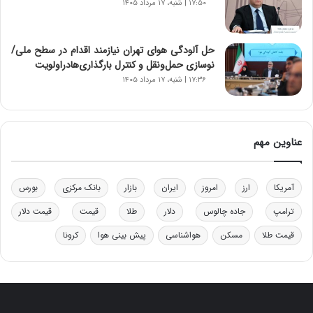
۱۷:۵۰ | شنبه، ۱۷ مرداد ۱۴۰۵
د
ر
و
ب
حل آلودگی هوای تهران نیازمند اقدام در سطح ملی/
ر
نوسازی حمل‌ونقل و کنترل بارگذاری‌هادراولویت
ا
۱۷:۳۶ | شنبه، ۱۷ مرداد ۱۴۰۵
ی
ت
و
ل
عناوین مهم
ی
د
خ
آمریکا
ارز
امروز
ایران
بازار
بانک مرکزی
بورس
و
د
ترامپ
جاده چالوس
دلار
طلا
قیمت
قیمت دلار
ر
قیمت طلا
مسکن
هواشناسی
پیش بینی هوا
کرونا
و
ه
ا
ی
ب