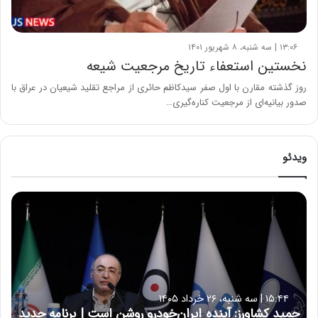
۱۳:۰۶ | سه شنبه، ۸ شهریور ۱۴۰۱
نخستین استعفاء تاریخ مرجعیت شیعه
روز گذشته مقارن با اول صفر سیدکاظم حائری از مراجع تقلید شیعیان در عراق با
صدور بیانیه‌ای از مرجعیت کناره‌گیری…
ویدئو
ح
م
ی
د
ک
ش
ا
۱۵:۴۴ | سه شنبه، ۲۶ خرداد ۱۴۰۵
و
حمید کشاورز: آینده ایران‌خودرو روشن است | برنامه جدید