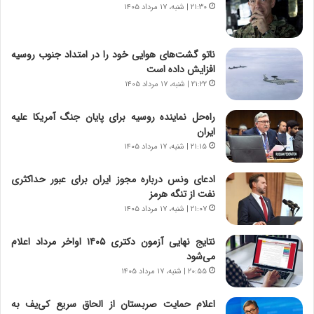
و
،
۲۱:۳۰ | شنبه، ۱۷ مرداد ۱۴۰۵
ر
ه
و
ی
ش
چ
ناتو گشت‌های هوایی خود را در امتداد جنوب روسیه
ن
گ
افزایش داده است
ا
ا
۲۱:۲۲ | شنبه، ۱۷ مرداد ۱۴۰۵
س
ه
ت
ج
راه‌حل نماینده روسیه برای پایان جنگ آمریکا علیه
|
ز
ایران
ب
ا
ر
۲۱:۱۵ | شنبه، ۱۷ مرداد ۱۴۰۵
ی
ن
ن
ا
ج
ادعای ونس درباره مجوز ایران برای عبور حداکثری
م
ن
نفت از تنگه هرمز
ه
گ
۲۱:۰۷ | شنبه، ۱۷ مرداد ۱۴۰۵
ج
،
د
ن
نتایج نهایی آزمون دکتری ۱۴۰۵ اواخر مرداد اعلام
ی
ت
می‌شود
د
و
۲۰:۵۵ | شنبه، ۱۷ مرداد ۱۴۰۵
ا
ا
ی
ن
اعلام حمایت صربستان از الحاق سریع کی‌یف به
ر
س