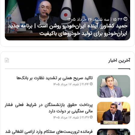
ک
ع
ش
ل
ا
ا
۱۵:۴۴ | سه شنبه، ۲۶ خرداد ۱۴۰۵
و
ی
حمید کشاورز: آینده ایران‌خودرو روشن است | برنامه جدید
ح
ر
ی
ایران‌خودرو برای تولید خودروهای باکیفیت
ن
ز
:
:
د
آ
ر
ی
ط
ن
و
آخرین اخبار
د
ل
ه
ت
تاکید صریح همتی بر تشدید نظارت بر بانک‌ها
ا
ا
ی
ر
۲۱:۴۴ | شنبه، ۱۷ مرداد ۱۴۰۵
ر
ی
ا
خ
ن‌
ا
پرداخت حقوق بازنشستگان در شرایط فعلی فشار
خ
ی
مالی سنگینی بر دولت دارد
و
ر
۲۱:۳۷ | شنبه، ۱۷ مرداد ۱۴۰۵
د
ا
ر
ن
فرمانده تروریست‌های سنتکام وارد اراضی اشغالی شد