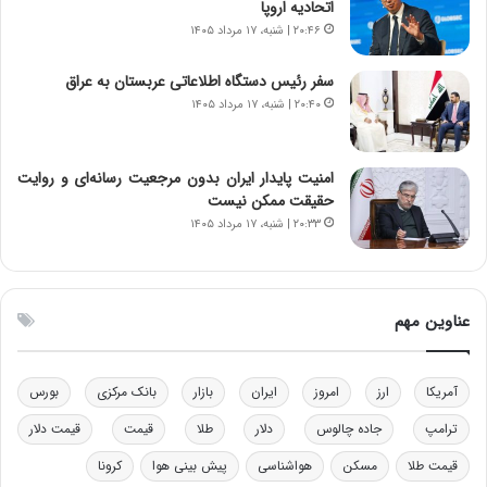
اتحادیه اروپا
ا
ت
۲۰:۴۶ | شنبه، ۱۷ مرداد ۱۴۰۵
ن‌
ه
خ
د
سفر رئیس دستگاه اطلاعاتی عربستان به عراق
و
ر
۲۰:۴۰ | شنبه، ۱۷ مرداد ۱۴۰۵
د
م
ر
ق
و
ا
ب
ب
امنیت پایدار ایران بدون مرجعیت رسانه‌ای و روایت
ر
ل
حقیقت ممکن نیست
ا
چ
۲۰:۳۳ | شنبه، ۱۷ مرداد ۱۴۰۵
ی
ن
ت
ی
و
ن
ل
ق
عناوین مهم
ی
د
د
ر
خ
ت
آمریکا
ارز
امروز
ایران
بازار
بانک مرکزی
بورس
و
ی
د
ب
ترامپ
جاده چالوس
دلار
طلا
قیمت
قیمت دلار
ر
ا
قیمت طلا
مسکن
هواشناسی
پیش بینی هوا
کرونا
و
ی