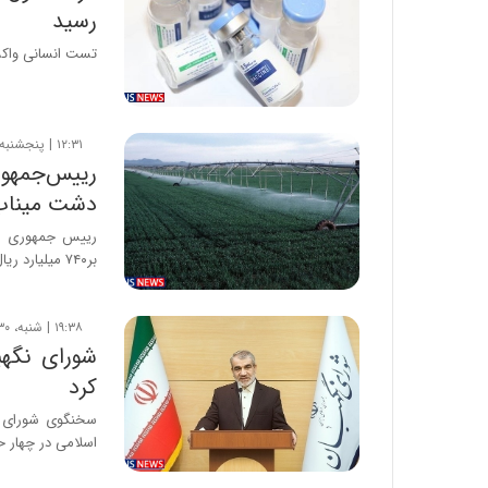
رسید
تست انسانی واکسن کووید ۱۹ «فخرا» دقایقی پی
۱۲:۳۱ | پنجشنبه، ۲ مرداد ۱۳۹۹
رییس‌جمهو
دشت میناب ر
رییس جمهوری مر
بر۷۴۰ میلیارد ریال، به صورت…
۱۹:۳۸ | شنبه، ۳۰ فروردین ۱۳۹۹
شورای نگهب
کرد
سخنگوی شورای ن
اسلامی در چهار حو