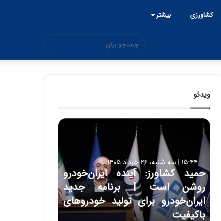
کشاورزی
بیشتر
جستجو
برای
ویدئو
ح
م
ی
د
۱۵:۴۴ | سه شنبه، ۲۶ خرداد ۱۴۰۵
ک
حمید کشاورز: آینده ایران‌خودرو
ش
روشن است | برنامه جدید
ا
و
ایران‌خودرو برای تولید خودروهای
ر
باکیفیت
ز