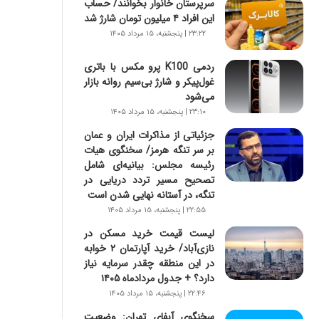
سرپرستان خانوار بخوانند/ حساب
س
این افراد ۴ میلیون تومان شارژ شد
ت
|
۲۳:۲۲ | پنجشنبه، ۱۵ مرداد ۱۴۰۵
ب
ر
ردمی K100 پرو مکس با باتری
ن
غول‌پیکر و شارژ بی‌سیم روانه بازار
ا
می‌شود
م
۲۳:۱۰ | پنجشنبه، ۱۵ مرداد ۱۴۰۵
ه
جزئیاتی از مذاکرات ایران و عمان
ج
بر سر تنگه هرمز/ سخنگوی هیات
د
رئیسه مجلس: بیانیه‌ای شامل
ی
تصحیح مسیر تردد دریایی در
د
تنگه، در آستانه نهایی شدن است
ا
۲۲:۵۵ | پنجشنبه، ۱۵ مرداد ۱۴۰۵
ی
ر
لیست قیمت خرید مسکن در
ا
نازی‌آباد/ خرید آپارتمان ۲ خوابه
ن‌
در این منطقه چقدر سرمایه نیاز
خ
دارد؟ + جدول مردادماه ۱۴۰۵
و
۲۲:۴۶ | پنجشنبه، ۱۵ مرداد ۱۴۰۵
د
سخنگوی آبفای تهران: وضعیت
ر