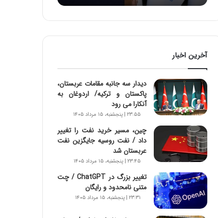
:
آ
ی
ن
د
آخرین اخبار
ه
ا
ی
دیدار سه جانبه مقامات عربستان،
ر
پاکستان و ترکیه/ اردوغان به
ا
آنکارا می رود
ن‌
۲۳:۵۵ | پنجشنبه، ۱۵ مرداد ۱۴۰۵
خ
و
چین، مسیر خرید نفت را تغییر
د
داد / نفت روسیه جایگزین نفت
ر
عربستان شد
و
۲۳:۴۵ | پنجشنبه، ۱۵ مرداد ۱۴۰۵
ر
تغییر بزرگ در ChatGPT / چت
و
متنی نامحدود و رایگان
ش
۲۳:۳۱ | پنجشنبه، ۱۵ مرداد ۱۴۰۵
ن
ا