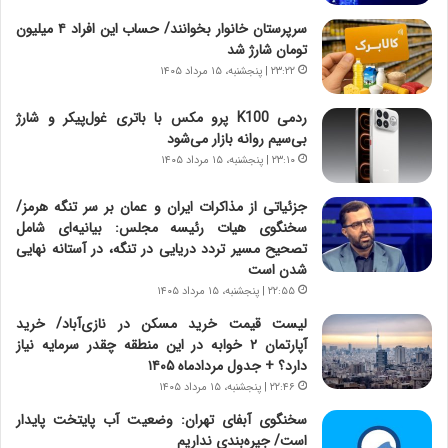
ش
چ
سرپرستان خانوار بخوانند/ حساب این افراد ۴ میلیون
ن
گ
تومان شارژ شد
ا
ا
۲۳:۲۲ | پنجشنبه، ۱۵ مرداد ۱۴۰۵
س
ه
ت
ج
ردمی K100 پرو مکس با باتری غول‌پیکر و شارژ
|
ز
بی‌سیم روانه بازار می‌شود
ب
ا
ر
۲۳:۱۰ | پنجشنبه، ۱۵ مرداد ۱۴۰۵
ی
ن
ن
ا
ج
جزئیاتی از مذاکرات ایران و عمان بر سر تنگه هرمز/
م
ن
سخنگوی هیات رئیسه مجلس: بیانیه‌ای شامل
ه
گ
تصحیح مسیر تردد دریایی در تنگه، در آستانه نهایی
ج
،
شدن است
د
ن
۲۲:۵۵ | پنجشنبه، ۱۵ مرداد ۱۴۰۵
ی
ت
لیست قیمت خرید مسکن در نازی‌آباد/ خرید
د
و
آپارتمان ۲ خوابه در این منطقه چقدر سرمایه نیاز
ا
ا
دارد؟ + جدول مردادماه ۱۴۰۵
ی
ن
۲۲:۴۶ | پنجشنبه، ۱۵ مرداد ۱۴۰۵
ر
س
ا
ت
سخنگوی آبفای تهران: وضعیت آب پایتخت پایدار
ن‌
ه
است/ جیره‌بندی نداریم