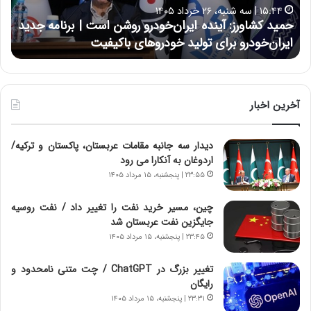
ا
ا
۱۵:۴۴ | سه شنبه، ۲۶ خرداد ۱۴۰۵
و
ی
حمید کشاورز: آینده ایران‌خودرو روشن است | برنامه جدید
ح
ر
ی
ایران‌خودرو برای تولید خودروهای باکیفیت
ن
ز
:
:
د
آ
ر
ی
ط
ن
و
آخرین اخبار
د
ل
ه
ت
دیدار سه جانبه مقامات عربستان، پاکستان و ترکیه/
ا
ا
اردوغان به آنکارا می رود
ی
ر
ر
ی
۲۳:۵۵ | پنجشنبه، ۱۵ مرداد ۱۴۰۵
ا
خ
ن‌
ا
چین، مسیر خرید نفت را تغییر داد / نفت روسیه
خ
ی
جایگزین نفت عربستان شد
و
ر
۲۳:۴۵ | پنجشنبه، ۱۵ مرداد ۱۴۰۵
د
ا
ر
ن
تغییر بزرگ در ChatGPT / چت متنی نامحدود و
و
،
رایگان
ر
ه
۲۳:۳۱ | پنجشنبه، ۱۵ مرداد ۱۴۰۵
و
ی