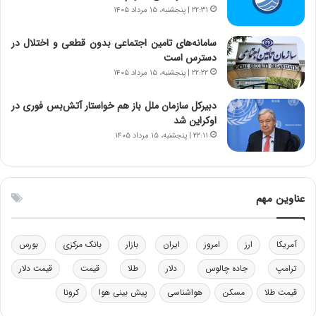
خ
د
۲۲:۳۱ | پنجشنبه، ۱۵ مرداد ۱۴۰۵
و
ر
د
م
سامانه‌های تامین اجتماعی بدون قطعی و اختلال در
ر
ق
دسترس است
و
ا
۲۲:۲۲ | پنجشنبه، ۱۵ مرداد ۱۴۰۵
ب
ب
ر
ل
دبیرکل سازمان ملل باز هم خواستار آتش‌بس فوری در
ا
چ
اوکراین شد
ی
ن
۲۲:۱۱ | پنجشنبه، ۱۵ مرداد ۱۴۰۵
ت
ی
و
ن
ل
ق
ی
د
عناوین مهم
د
ر
خ
ت
و
ی
د
ب
آمریکا
ارز
امروز
ایران
بازار
بانک مرکزی
بورس
ر
ا
ترامپ
جاده چالوس
دلار
طلا
قیمت
قیمت دلار
و
ی
ه
س
قیمت طلا
مسکن
هواشناسی
پیش بینی هوا
کرونا
ا
ت