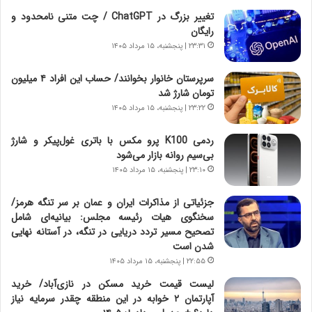
ر
ن
تغییر بزرگ در ChatGPT / چت متنی نامحدود و
و
،
رایگان
ر
ه
۲۳:۳۱ | پنجشنبه، ۱۵ مرداد ۱۴۰۵
و
ی
ش
چ
سرپرستان خانوار بخوانند/ حساب این افراد ۴ میلیون
ن
گ
تومان شارژ شد
ا
ا
۲۳:۲۲ | پنجشنبه، ۱۵ مرداد ۱۴۰۵
س
ه
ت
ج
ردمی K100 پرو مکس با باتری غول‌پیکر و شارژ
|
ز
بی‌سیم روانه بازار می‌شود
ب
ا
ر
۲۳:۱۰ | پنجشنبه، ۱۵ مرداد ۱۴۰۵
ی
ن
ن
ا
ج
جزئیاتی از مذاکرات ایران و عمان بر سر تنگه هرمز/
م
ن
سخنگوی هیات رئیسه مجلس: بیانیه‌ای شامل
ه
گ
تصحیح مسیر تردد دریایی در تنگه، در آستانه نهایی
ج
،
شدن است
د
ن
۲۲:۵۵ | پنجشنبه، ۱۵ مرداد ۱۴۰۵
ی
ت
لیست قیمت خرید مسکن در نازی‌آباد/ خرید
د
و
آپارتمان ۲ خوابه در این منطقه چقدر سرمایه نیاز
ا
ا