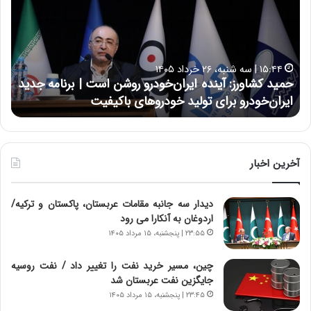
ی
ی
د
ن
ک
ع
ش
ل
ا
ا
۱۵:۴۴ | سه شنبه، ۲۶ خرداد ۱۴۰۵
و
ی
حمید کشاورز: آینده ایران‌خودرو روشن است | برنامه جدید
ح
ر
ی
ایران‌خودرو برای تولید خودروهای باکیفیت
ن
ز
:
:
د
آ
ر
ی
ط
ن
و
آخرین اخبار
د
ل
ه
ت
دیدار سه جانبه مقامات عربستان، پاکستان و ترکیه/
ا
ا
اردوغان به آنکارا می رود
ی
ر
ر
ی
۲۳:۵۵ | پنجشنبه، ۱۵ مرداد ۱۴۰۵
ا
خ
ن‌
ا
چین، مسیر خرید نفت را تغییر داد / نفت روسیه
خ
ی
جایگزین نفت عربستان شد
و
ر
۲۳:۴۵ | پنجشنبه، ۱۵ مرداد ۱۴۰۵
د
ا