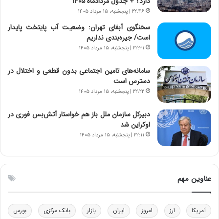
دارد؟ + جدول مردادماه ۱۴۰۵
ی
ن
۲۲:۴۶ | پنجشنبه، ۱۵ مرداد ۱۴۰۵
ر
س
ا
ت
سخنگوی آبفای تهران: وضعیت آب پایتخت پایدار
ن‌
ه
است/ جیره‌بندی نداریم
خ
د
۲۲:۳۱ | پنجشنبه، ۱۵ مرداد ۱۴۰۵
و
ر
د
م
سامانه‌های تامین اجتماعی بدون قطعی و اختلال در
ر
ق
دسترس است
و
ا
۲۲:۲۲ | پنجشنبه، ۱۵ مرداد ۱۴۰۵
ب
ب
ر
ل
دبیرکل سازمان ملل باز هم خواستار آتش‌بس فوری در
ا
چ
اوکراین شد
ی
ن
۲۲:۱۱ | پنجشنبه، ۱۵ مرداد ۱۴۰۵
ت
ی
و
ن
ل
ق
ی
د
عناوین مهم
د
ر
خ
ت
و
ی
د
ب
آمریکا
ارز
امروز
ایران
بازار
بانک مرکزی
بورس