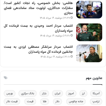
ی
ن
هاشمی: بخش خصوصی، راه نجات کشور است/
ر
س
مشارکت حداکثری، اولویت ستاد ساماندهی فضای
ا
ت
مجازی
ن‌
ه
۲۱:۲۷ | دوشنبه، ۱۹ مرداد ۱۴۰۵
خ
د
و
ر
انتصاب سردار احمد وحیدی به سِمت فرمانده کل
د
م
سپاه پاسداران
ر
ق
۲۱:۲۰ | دوشنبه، ۱۹ مرداد ۱۴۰۵
و
ا
ب
ب
انتصاب سردار سرلشکر مصطفی ایزدی به سِمت
ر
ل
جانشین فرمانده کل سپاه پاسداران
ا
چ
۲۱:۱۱ | دوشنبه، ۱۹ مرداد ۱۴۰۵
ی
ن
ت
ی
و
ن
ل
ق
عناوین مهم
ی
د
د
ر
خ
ت
آمریکا
ارز
امروز
ایران
بازار
بانک مرکزی
بورس
و
ی
د
ب
ترامپ
جاده چالوس
دلار
طلا
قیمت
قیمت دلار
ر
ا