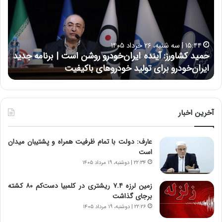
د
ن
ک
ع
ش
ل
ا
ا
۱۵:۴۴ | سه شنبه، ۲۶ خرداد ۱۴۰۵
و
ی
حمید کشاورز: آینده ایران‌خودرو روشن است | برنامه جدید
ح
ر
ی
ایران‌خودرو برای تولید خودروهای باکیفیت
ن
ز
:
:
د
آ
ر
ی
ط
ن
و
آخرین اخبار
د
ل
ه
ت
عارف: دولت با تمام ظرفیت همراه و پشتیبان میدان
ا
ا
است
ی
ر
ر
ی
۲۲:۳۴ | دوشنبه، ۱۹ مرداد ۱۴۰۵
ا
خ
ن‌
ا
زمین لرزه ۷.۴ ریشتری در کلمبیا دست‌کم ۸۰ کشته
خ
ی
برجای گذاشت
و
ر
۲۲:۲۶ | دوشنبه، ۱۹ مرداد ۱۴۰۵
د
ا