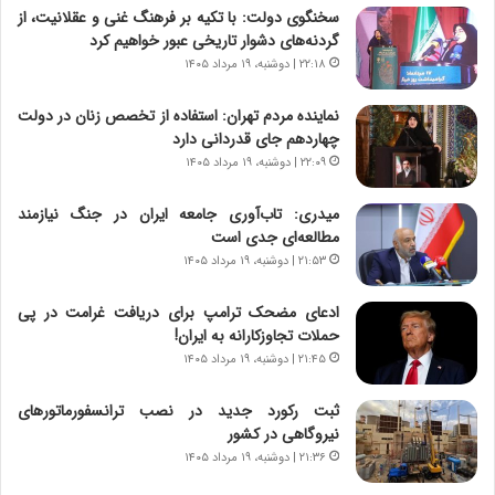
ر
ن
سخنگوی دولت: با تکیه بر فرهنگ غنی و عقلانیت، از
و
،
گردنه‌های دشوار تاریخی عبور خواهیم کرد
ر
ه
۲۲:۱۸ | دوشنبه، ۱۹ مرداد ۱۴۰۵
و
ی
ش
چ
نماینده مردم تهران: استفاده از تخصص زنان در دولت
ن
گ
چهاردهم جای قدردانی دارد
ا
ا
۲۲:۰۹ | دوشنبه، ۱۹ مرداد ۱۴۰۵
س
ه
ت
ج
میدری: تاب‌آوری جامعه ایران در جنگ نیازمند
|
ز
مطالعه‌ای جدی است
ب
ا
ر
۲۱:۵۳ | دوشنبه، ۱۹ مرداد ۱۴۰۵
ی
ن
ن
ا
ج
ادعای مضحک ترامپ برای دریافت غرامت در پی
م
ن
حملات تجاوزکارانه به ایران!
ه
گ
۲۱:۴۵ | دوشنبه، ۱۹ مرداد ۱۴۰۵
ج
،
د
ن
ثبت رکورد جدید در نصب ترانسفورماتورهای
ی
ت
نیروگاهی در کشور
د
و
۲۱:۳۶ | دوشنبه، ۱۹ مرداد ۱۴۰۵
ا
ا