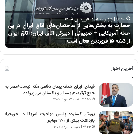
ر
و
ت
ب
ب
ح
۱۶:۵۰ | چهارشنبه، ۱۲ فروردین ۱۴۰۵
ه
ر
خسارت به بخش‌هایی از ساختمان‌های اتاق ایران در پی
ب
ا
حمله آمریکایی – صهیونی | دبیرکل اتاق ایران: اتاق ایران
خ
ن
از شنبه ۱۵ فروردین فعال است
چ
ش‌
خ
ه
ا
ا
و
ی
ر
ی
م
آخرین اخبار
ا
ی
ز
ا
فیدان: ایران هدف پیمان دفاعی مکه نیست/مصر به
س
ن
جمع ترکیه، عربستان و پاکستان می پیوندد
ا
ه
خ
؛
۲۳:۵۵ | شنبه، ۱۷ مرداد ۱۴۰۵
ت
ب
م
ا
یورش گسترده پلیس مهاجرت آمریکا در جورجیا؛
ا
ز
بازداشت بیش از ۱۲۰۰ مهاجر
ن‌
ن
۲۳:۴۳ | شنبه، ۱۷ مرداد ۱۴۰۵
ه
د