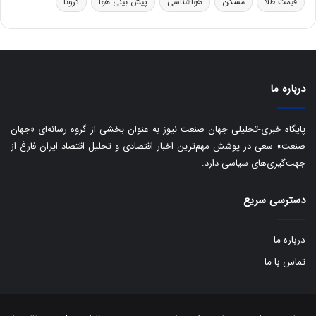
قیمت طلا
مسکن
هواشناسی
پیش بینی هوا
کرونا
ا
ق
ا
ی
ر
ا
درباره ما
ن
:
ا
پایگاه خبری-تحلیلی جهان صنعت نیوز به عنوان بخشی از گروه رسانه‌ای «جهان
ت
صنعت» سعی در پوشش مهم‌ترین اخبار اقتصادی و تحلیل اقتصاد ایران فارغ از
ا
جهت‌گیری‌های سیاسی دارد.
ق
ا
ی
دسترسی سریع
ر
ا
درباره ما
ن
ا
تماس با ما
ز
ش
ن