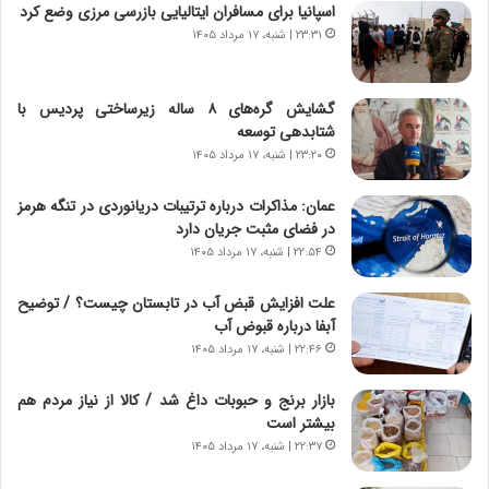
ا
ه
اسپانیا برای مسافران ایتالیایی بازرسی مرزی وضع کرد
ی
پ
۲۳:۳۱ | شنبه، ۱۷ مرداد ۱۴۰۵
ا
ن
ت
ه
ا
ا
گشایش گره‌های ۸ ساله زیرساختی پردیس با
ق
ن
شتابدهی توسعه
ا
ی
۲۳:۲۰ | شنبه، ۱۷ مرداد ۱۴۰۵
ی
ا
ر
ب
عمان: مذاکرات درباره ترتیبات دریانوردی در تنگه هرمز
ا
ر
در فضای مثبت جریان دارد
ن
ن
د
۲۲:۵۴ | شنبه، ۱۷ مرداد ۱۴۰۵
د
ر
ه
پ
ب
علت افزایش قبض آب در تابستان چیست؟ / توضیح
ی
ز
آبفا درباره قبوض آب
ح
ر
۲۲:۴۶ | شنبه، ۱۷ مرداد ۱۴۰۵
م
گ
ل
؟
بازار برنج و حبوبات داغ شد / کالا از نیاز مردم هم
ه
بیشتر است
آ
۲۲:۳۷ | شنبه، ۱۷ مرداد ۱۴۰۵
م
ر