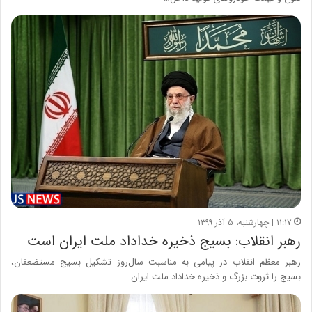
۱۱:۱۷ | چهارشنبه، ۵ آذر ۱۳۹۹
رهبر انقلاب: بسیج ذخیره خداداد ملت ایران است
رهبر معظم انقلاب در پیامی به مناسبت سال‌روز تشکیل بسیج مستضعفان،
بسیج را ثروت بزرگ و ذخیره خداداد ملت ایران…