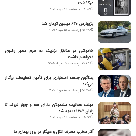
ی
پ
درگذشت
ا
ن
۱۶:۰۷ | پنجشنبه، ۱۵ مرداد ۱۴۰۵
ت
ه
ا
ا
پژوپارس ۶۴۰ میلیون تومان شد
ق
ن
۱۵:۴۹ | پنجشنبه، ۱۵ مرداد ۱۴۰۵
ا
ی
ی
ا
ر
ب
خاموشی در مناطق نزدیک به حرم مطهر رضوی
ا
ر
نخواهیم داشت
ن
ن
د
۱۵:۴۴ | پنجشنبه، ۱۵ مرداد ۱۴۰۵
د
ر
ه
پ
ب
پنتاگون جلسه اضطراری برای تأمین تسلیحات برگزار
ی
ز
می‌کند
ح
ر
۱۵:۴۰ | پنجشنبه، ۱۵ مرداد ۱۴۰۵
م
گ
ل
؟
مهلت معافیت مشمولان دارای سه و چهار فرزند تا
ه
پایان ۱۴۰۷ تمدید شد
آ
۱۵:۲۲ | پنجشنبه، ۱۵ مرداد ۱۴۰۵
م
ر
آثار مخرب مصرف الکل و سیگار در بروز بیماری‌ها
ی