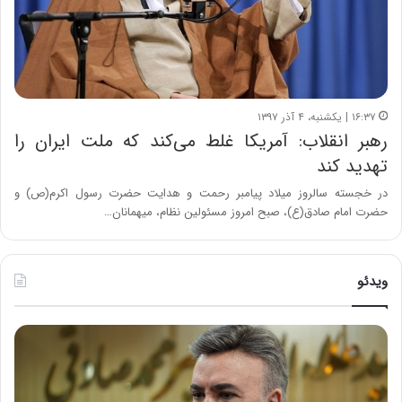
۱۶:۳۷ | یکشنبه، ۴ آذر ۱۳۹۷
رهبر انقلاب: آمریکا غلط می‌کند که ملت ایران را
تهدید کند
در خجسته سالروز میلاد پیامبر رحمت و هدایت حضرت رسول اکرم(ص) و
حضرت امام صادق(ع)، صبح امروز مسئولین نظام، میهمانان…
ویدئو
خ
چ
س
ی
ا
ن
ر
و