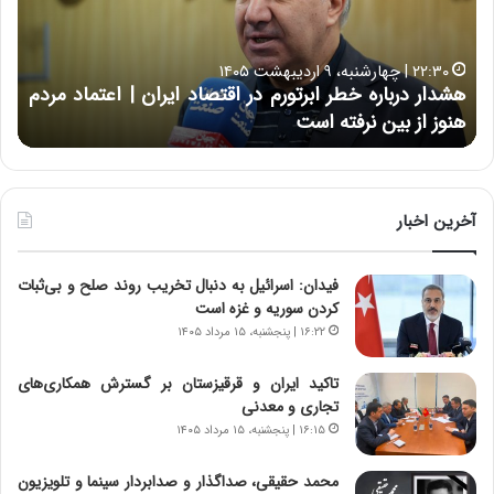
ت
ب
ب
ح
۱۶:۵۰ | چهارشنبه، ۱۲ فروردین ۱۴۰۵
ه
ر
خسارت به بخش‌هایی از ساختمان‌های اتاق ایران در پی
ب
ا
حمله آمریکایی – صهیونی | دبیرکل اتاق ایران: اتاق ایران
خ
ن
از شنبه ۱۵ فروردین فعال است
چ
ش‌
خ
ه
ا
ا
و
ی
ر
ی
م
آخرین اخبار
ا
ی
ز
ا
فیدان: اسرائیل به دنبال تخریب روند صلح و بی‌ثبات
س
ن
کردن سوریه و غزه است
ا
ه
خ
؛
۱۶:۲۲ | پنجشنبه، ۱۵ مرداد ۱۴۰۵
ت
ب
م
ا
تاکید ایران و قرقیزستان بر گسترش همکاری‌های
ا
ز
تجاری و معدنی
ن‌
ن
۱۶:۱۵ | پنجشنبه، ۱۵ مرداد ۱۴۰۵
ه
د
ا
ه
محمد حقیقی، صداگذار و صدابردار سینما و تلویزیون