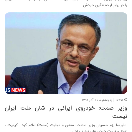
را در برابر اراده ننگین خودش…
۱۰:۴۵ | پنجشنبه، ۲۰ آذر ۱۳۹۹
وزیر صمت: خودروی ایرانی در شان ملت ایران
نیست
علیرضا رزم حسینی وزیر صنعت، معدن و تجارت (صمت) اعلام کرد : کیفیت ،
تنوع و قیمت خودروهای تولید داخل…