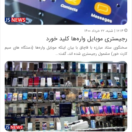
۱۲:۱۴ | شنبه، ۲۲ خرداد ۱۴۰۰
رجیستری موبایل واره‌ها کلید خورد
سخنگوی ستاد مبارزه با قاچاق با بیان اینکه موبایل واره‌ها (دستگاه های سیم
کارت خور) مشمول رجیستری شده اند، گفت:…