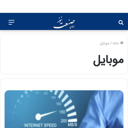
جستجو
منو
برای
خانه
/
موبایل
موبایل