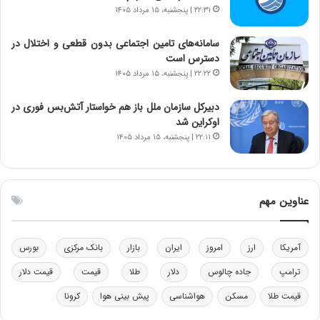
د
ا
۲۲:۳۱ | پنجشنبه، ۱۵ مرداد ۱۴۰۵
ر
ز
م
ب
سامانه‌های تامین اجتماعی بدون قطعی و اختلال در
ق
ی
دسترس است
ا
ن
۲۲:۲۲ | پنجشنبه، ۱۵ مرداد ۱۴۰۵
ب
ن
ل
ر
دبیرکل سازمان ملل باز هم خواستار آتش‌بس فوری در
چ
ف
اوکراین شد
ن
ت
۲۲:۱۱ | پنجشنبه، ۱۵ مرداد ۱۴۰۵
ی
ه
ن
ا
ق
س
د
ت
عناوین مهم
ر
ت
ی
ب
آمریکا
ارز
امروز
ایران
بازار
بانک مرکزی
بورس
ا
ترامپ
جاده چالوس
دلار
طلا
قیمت
قیمت دلار
ی
س
قیمت طلا
مسکن
هواشناسی
پیش بینی هوا
کرونا
ت