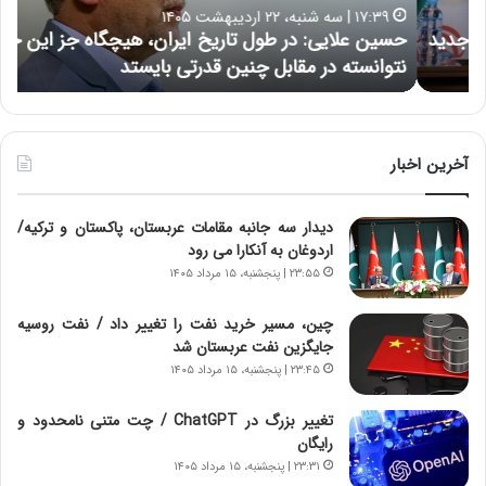
ا
ر
۱۷:۳۹ | سه شنبه، ۲۲ اردیبهشت ۱۴۰۵
ی
ب
حسین علایی: در طول تاریخ ایران، هیچگاه جز این جنگ،
ه
ی
ا
نتوانسته در مقابل چنین قدرتی بایستد
ه
:
ر
د
ه
ر
خ
ط
ط
و
ر
آخرین اخبار
ل
ا
ت
ب
دیدار سه جانبه مقامات عربستان، پاکستان و ترکیه/
ا
ر
اردوغان به آنکارا می رود
ر
ت
ی
و
۲۳:۵۵ | پنجشنبه، ۱۵ مرداد ۱۴۰۵
خ
ر
ا
م
چین، مسیر خرید نفت را تغییر داد / نفت روسیه
ی
د
جایگزین نفت عربستان شد
ر
ر
۲۳:۴۵ | پنجشنبه، ۱۵ مرداد ۱۴۰۵
ا
ا
ن
ق
تغییر بزرگ در ChatGPT / چت متنی نامحدود و
،
ت
رایگان
ه
ص
۲۳:۳۱ | پنجشنبه، ۱۵ مرداد ۱۴۰۵
ی
ا