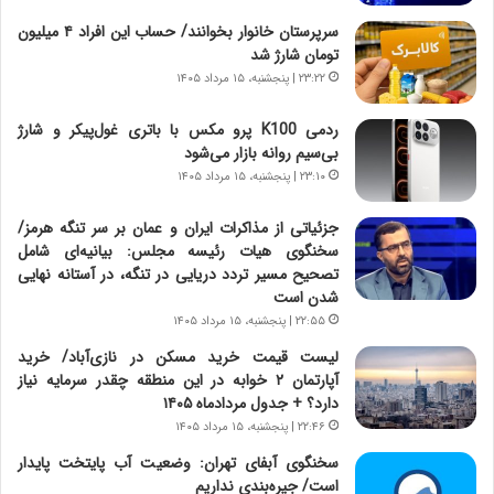
چ
د
سرپرستان خانوار بخوانند/ حساب این افراد ۴ میلیون
گ
ا
تومان شارژ شد
ا
ی
۲۳:۲۲ | پنجشنبه، ۱۵ مرداد ۱۴۰۵
ه
ر
ج
ا
ردمی K100 پرو مکس با باتری غول‌پیکر و شارژ
ز
ن
بی‌سیم روانه بازار می‌شود
ا
|
ی
۲۳:۱۰ | پنجشنبه، ۱۵ مرداد ۱۴۰۵
ا
ن
ع
ج
ت
جزئیاتی از مذاکرات ایران و عمان بر سر تنگه هرمز/
ن
م
سخنگوی هیات رئیسه مجلس: بیانیه‌ای شامل
گ
ا
تصحیح مسیر تردد دریایی در تنگه، در آستانه نهایی
،
د
شدن است
ن
م
۲۲:۵۵ | پنجشنبه، ۱۵ مرداد ۱۴۰۵
ت
ر
لیست قیمت خرید مسکن در نازی‌آباد/ خرید
و
د
آپارتمان ۲ خوابه در این منطقه چقدر سرمایه نیاز
ا
م
دارد؟ + جدول مردادماه ۱۴۰۵
ن
ه
۲۲:۴۶ | پنجشنبه، ۱۵ مرداد ۱۴۰۵
س
ن
ت
و
سخنگوی آبفای تهران: وضعیت آب پایتخت پایدار
ه
ز
است/ جیره‌بندی نداریم