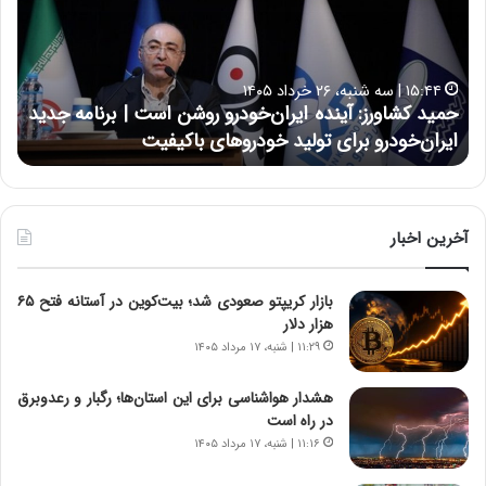
د
ن
ک
ع
ش
ل
ا
ا
۱۵:۴۴ | سه شنبه، ۲۶ خرداد ۱۴۰۵
و
ی
حمید کشاورز: آینده ایران‌خودرو روشن است | برنامه جدید
ح
ر
ی
ایران‌خودرو برای تولید خودروهای باکیفیت
ن
ز
:
:
د
آ
ر
ی
ط
ن
و
آخرین اخبار
د
ل
ه
ت
بازار کریپتو صعودی شد؛ بیت‌کوین در آستانه فتح ۶۵
ا
ا
هزار دلار
ی
ر
ر
ی
۱۱:۲۹ | شنبه، ۱۷ مرداد ۱۴۰۵
ا
خ
ن‌
ا
هشدار هواشناسی برای این استان‌ها؛ رگبار و رعدوبرق
خ
ی
در راه است
و
ر
۱۱:۱۶ | شنبه، ۱۷ مرداد ۱۴۰۵
د
ا
ر
ن