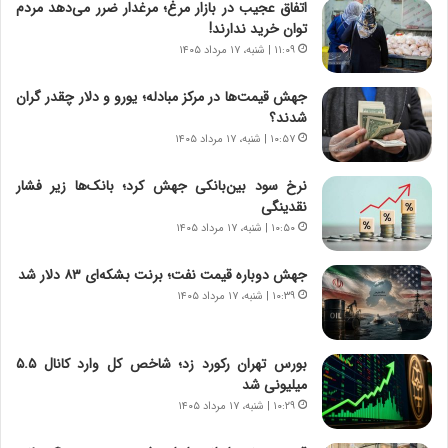
اتفاق عجیب در بازار مرغ؛ مرغدار ضرر می‌دهد مردم
و
،
توان خرید ندارند!
ر
ه
۱۱:۰۹ | شنبه، ۱۷ مرداد ۱۴۰۵
و
ی
ش
چ
جهش قیمت‌ها در مرکز مبادله؛ یورو و دلار چقدر گران
ن
گ
شدند؟
ا
ا
۱۰:۵۷ | شنبه، ۱۷ مرداد ۱۴۰۵
س
ه
ت
ج
نرخ سود بین‌بانکی جهش کرد؛ بانک‌ها زیر فشار
|
ز
نقدینگی
ب
ا
ر
۱۰:۵۰ | شنبه، ۱۷ مرداد ۱۴۰۵
ی
ن
ن
ا
ج
جهش دوباره قیمت نفت؛ برنت بشکه‌ای ۸۳ دلار شد
م
ن
۱۰:۳۹ | شنبه، ۱۷ مرداد ۱۴۰۵
ه
گ
ج
،
د
ن
بورس تهران رکورد زد؛ شاخص کل وارد کانال ۵.۵
ی
ت
میلیونی شد
د
و
۱۰:۲۹ | شنبه، ۱۷ مرداد ۱۴۰۵
ا
ا
ی
ن