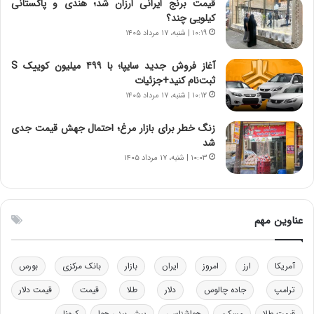
قیمت برنج ایرانی ارزان شد؛ هندی و پاکستانی
ر
س
کیلویی چند؟
ا
ت
۱۰:۱۹ | شنبه، ۱۷ مرداد ۱۴۰۵
ن‌
ه
خ
د
آغاز فروش جدید سایپا؛ با ۴۹۹ میلیون کوییک S
و
ر
ثبت‌نام کنید+جزئیات
د
م
۱۰:۱۲ | شنبه، ۱۷ مرداد ۱۴۰۵
ر
ق
و
ا
ب
ب
زنگ خطر برای بازار مرغ؛ احتمال جهش قیمت جدی
ر
ل
شد
ا
چ
۱۰:۰۳ | شنبه، ۱۷ مرداد ۱۴۰۵
ی
ن
ت
ی
و
ن
ل
ق
عناوین مهم
ی
د
د
ر
خ
ت
آمریکا
ارز
امروز
ایران
بازار
بانک مرکزی
بورس
و
ی
د
ب
ترامپ
جاده چالوس
دلار
طلا
قیمت
قیمت دلار
ر
ا
قیمت طلا
مسکن
هواشناسی
پیش بینی هوا
کرونا