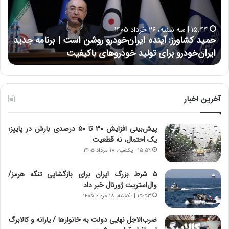
ک
ع
ش
ل
ا
ا
۱۵:۴۴ | سه شنبه، ۲۶ خرداد ۱۴۰۵
و
ی
حمید کشاورز: آینده ایران‌خودرو روشن است | برنامه جدید
ح
ر
ی
ایران‌خودرو برای تولید خودروهای باکیفیت
ن
ز
:
:
د
آ
ر
ی
ط
ن
و
آخرین اخبار
د
ل
ه
ت
پیش‌بینی افزایش ۳۰ تا ۵۰ درصدی بارش در پاییز؛
ا
ا
یک احتمال، نه قطعیت
ی
ر
ر
ی
۱۵:۵۹ | یکشنبه، ۱۸ مرداد ۱۴۰۵
ا
خ
ن‌
ا
۵ شرط بزرگ ایران برای بازگشایی تنگه هرمز/
خ
ی
وال‌استریت ژورنال خبر داد
و
ر
۱۵:۵۳ | یکشنبه، ۱۸ مرداد ۱۴۰۵
د
ا
ر
ن
ضرب‌الاجل نهایی دولت به خانوارها / یارانه و کالابرگ
و
،