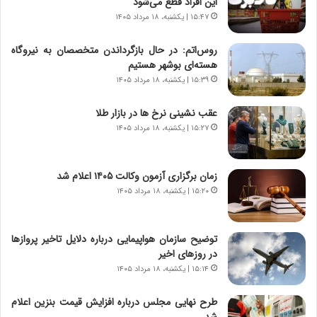
این افراد قطع می‌شود
ر
ه
۱۵:۴۷ | یکشنبه، ۱۸ مرداد ۱۴۰۵
و
ی
ش
چ
روس‌اتم: در حال بازگرداندن متخصصان به نیروگاه
ن
گ
هسته‌ای بوشهر هستیم
ا
ا
۱۵:۳۹ | یکشنبه، ۱۸ مرداد ۱۴۰۵
س
ه
ت
ج
عقب نشینی نرخ ها در بازار طلا
|
ز
ب
۱۵:۲۷ | یکشنبه، ۱۸ مرداد ۱۴۰۵
ا
ر
ی
ن
ن
ا
ج
زمان برگزاری آزمون وکالت ۱۴۰۵ اعلام شد
م
ن
۱۵:۲۰ | یکشنبه، ۱۸ مرداد ۱۴۰۵
ه
گ
ج
،
د
ن
توضیح سازمان هواپیمایی درباره دلایل تاخیر پروازها
ی
ت
در روزهای اخیر
د
و
۱۵:۱۴ | یکشنبه، ۱۸ مرداد ۱۴۰۵
ا
ا
ی
ن
طرح نهایی مجلس درباره افزایش قیمت بنزین اعلام
ر
س
شد