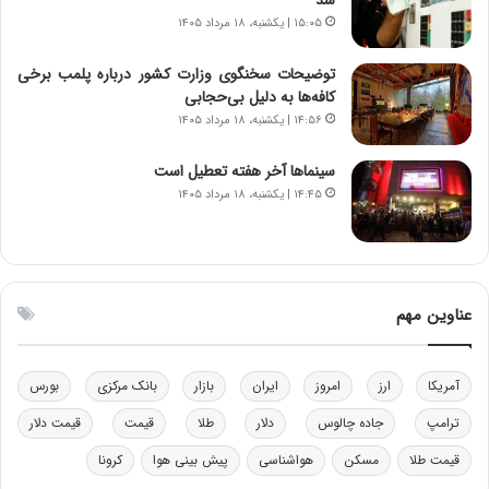
ا
ت
۱۵:۰۵ | یکشنبه، ۱۸ مرداد ۱۴۰۵
ن‌
ه
خ
د
توضیحات سخنگوی وزارت کشور درباره پلمب برخی
و
ر
کافه‌ها به دلیل بی‌حجابی
د
م
۱۴:۵۶ | یکشنبه، ۱۸ مرداد ۱۴۰۵
ر
ق
و
ا
ب
ب
سینماها آخر هفته تعطیل است
ر
ل
۱۴:۴۵ | یکشنبه، ۱۸ مرداد ۱۴۰۵
ا
چ
ی
ن
ت
ی
و
ن
ل
ق
عناوین مهم
ی
د
د
ر
خ
ت
آمریکا
ارز
امروز
ایران
بازار
بانک مرکزی
بورس
و
ی
د
ب
ترامپ
جاده چالوس
دلار
طلا
قیمت
قیمت دلار
ر
ا
قیمت طلا
مسکن
هواشناسی
پیش بینی هوا
کرونا
و
ی