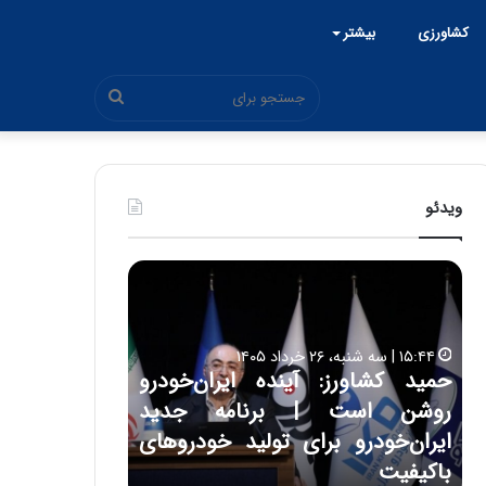
کشاورزی
بیشتر
جستجو
برای
ویدئو
ح
ح
م
س
ی
ی
د
ن
۱۵:۴۴ | سه شنبه، ۲۶ خرداد ۱۴۰۵
ک
ع
حمید کشاورز: آینده ایران‌خودرو
ش
ل
۱۷:۳۹ | سه شنبه، ۲۲ اردیبهشت ۱۴۰۵
روشن است | برنامه جدید
حسین علایی: 
ا
ا
و
ی
ه
ایران‌خودرو برای تولید خودروهای
هیچگاه جز ای
ر
ی
باکیفیت
مقابل چنین ق
ز
: