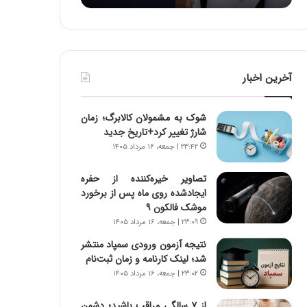
:
د
آ
ر
ی
ط
ن
و
د
ل
آخرین اخبار
ه
ت
ا
ا
ی
ر
شوک به مشمولان کالابرگ؛ زمان
ر
ی
شارژ تغییر کرد+تاریخ جدید
ا
خ
۲۳:۴۲ | جمعه، ۱۶ مرداد ۱۴۰۵
ن‌
ا
خ
ی
تصاویر خیره‌کننده از حفره
و
ر
ایجادشده روی ماه پس از برخورد
د
ا
موشک فالکون ۹
ر
ن
۲۳:۰۹ | جمعه، ۱۶ مرداد ۱۴۰۵
و
،
ر
ه
نتیجه آزمون ورودی سمپاد منتشر
و
ی
شد؛ لینک کارنامه و زمان ثبت‌نام
ش
چ
۲۳:۰۲ | جمعه، ۱۶ مرداد ۱۴۰۵
ن
گ
ا
ا
از ۷ سالگی مراقب باشید؛ دشمن