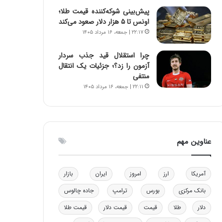
و
ا
پیش‌بینی شوکه‌کننده قیمت طلا؛
ب
ب
اونس تا ۵ هزار دلار صعود می‌کند
ر
ل
۲۲:۱۷ | جمعه، ۱۶ مرداد ۱۴۰۵
ا
چ
ی
ن
چرا استقلال قید جذب سردار
ت
ی
آزمون را زد؟؛ جزئیات یک انتقال
و
ن
منتفی
ل
ق
۲۲:۱۱ | جمعه، ۱۶ مرداد ۱۴۰۵
ی
د
د
ر
خ
ت
و
ی
د
ب
عناوین مهم
ر
ا
و
ی
ه
س
آمریکا
ارز
امروز
ایران
بازار
ا
ت
ی
د
بانک مرکزی
بورس
ترامپ
جاده چالوس
ب
ا
دلار
طلا
قیمت
قیمت دلار
قیمت طلا
ک