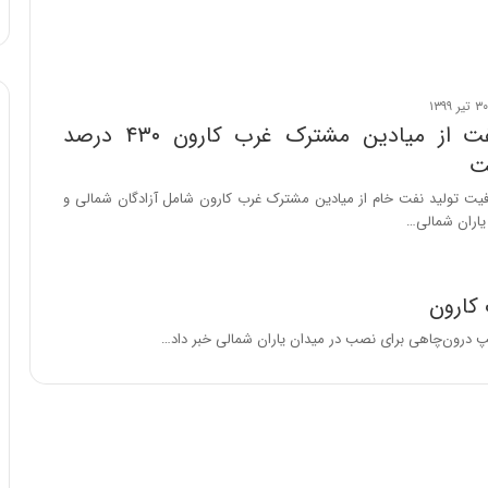
ا
و
ر
م
ی
ا
برداشت نفت از میادین مشترک غرب کارون ۴۳۰ درصد
ن
ت
ه
؛
یت تولید نفت خام از میادین مشترک غرب کارون شامل آزادگان شمالی و
ب
 یاران شمالی…
ا
ز
ن
کارون
د
ه
پ
ن
ه
ا
ن
ی