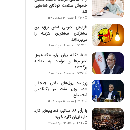
س
ه
خاموش سلامت کودکان شناسایی
ت
ج
شد
|
ز
۲۳:۰۰ | جمعه، ۱۶ مرداد ۱۴۰۵
ب
ا
ر
ی
افزایش نجومی قبض برق؛ این
ن
ن
مشترکان بیشترین هزینه را
ا
ج
می‌پردازند
م
ن
۲۲:۵۲ | جمعه، ۱۶ مرداد ۱۴۰۵
ه
گ
شرط ۲گانه ایران برای تنگه هرمز؛
ج
،
تحریم‌ها و غرامت به معادله
د
ن
برگشتند
ی
ت
۲۲:۳۳ | جمعه، ۱۶ مرداد ۱۴۰۵
د
و
ا
ا
پرونده پول‌های نفتی جنجالی
ی
ن
شد؛ وزیر نفت در یک‌قدمی
ر
س
استیضاح
ا
ت
۲۲:۲۶ | جمعه، ۱۶ مرداد ۱۴۰۵
ن‌
ه
با رأی ۸۶ سناتور؛ تحریم‌های تازه
خ
د
علیه ایران کلید خورد
و
ر
د
م
۲۲:۲۰ | جمعه، ۱۶ مرداد ۱۴۰۵
ر
ق