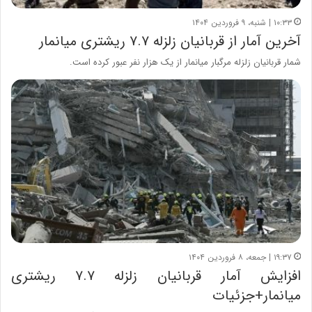
۱۰:۳۳ | شنبه، ۹ فروردین ۱۴۰۴
آخرین آمار از قربانیان زلزله ۷.۷ ریشتری میانمار
شمار قربانیان زلزله مرگبار میانمار از یک هزار نفر عبور کرده است.
۱۹:۳۷ | جمعه، ۸ فروردین ۱۴۰۴
افزایش آمار قربانیان زلزله ۷.۷ ریشتری
میانمار+جزئیات