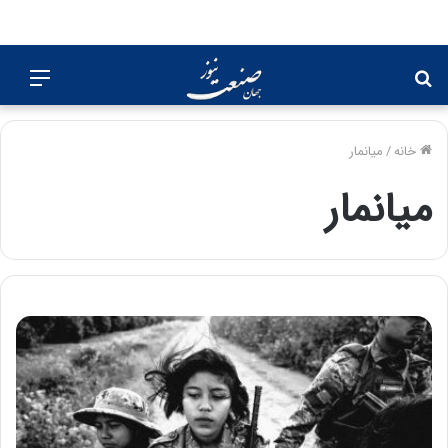
جستجو
منو
برای
خانه
/
میانمار
میانمار