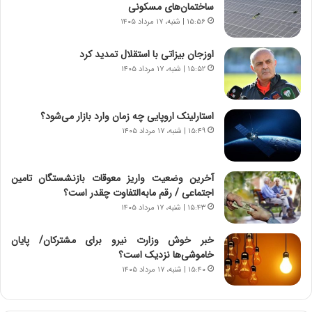
م
ن
ساختمان‌های مسکونی
ه
گ
۱۵:۵۶ | شنبه، ۱۷ مرداد ۱۴۰۵
ج
،
د
ن
اوزجان بیزاتی با استقلال تمدید کرد
ی
ت
۱۵:۵۲ | شنبه، ۱۷ مرداد ۱۴۰۵
د
و
ا
ا
ی
ن
استارلینک اروپایی چه زمان وارد بازار می‌شود؟
ر
س
۱۵:۴۹ | شنبه، ۱۷ مرداد ۱۴۰۵
ا
ت
ن‌
ه
خ
د
آخرین وضعیت واریز معوقات بازنشستگان تامین
و
ر
اجتماعی / رقم مابه‌التفاوت چقدر است؟
د
م
۱۵:۴۳ | شنبه، ۱۷ مرداد ۱۴۰۵
ر
ق
و
ا
ب
ب
خبر خوش وزارت نیرو برای مشترکان/ پایان
ر
ل
خاموشی‌ها نزدیک است؟
ا
چ
۱۵:۴۰ | شنبه، ۱۷ مرداد ۱۴۰۵
ی
ن
ت
ی