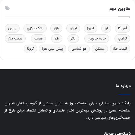
و
ن
ل
ق
عناوین مهم
ی
د
د
ر
خ
ت
آمریکا
ارز
امروز
ایران
بازار
بانک مرکزی
بورس
و
ی
د
ب
ترامپ
جاده چالوس
دلار
طلا
قیمت
قیمت دلار
ر
ا
قیمت طلا
مسکن
هواشناسی
پیش بینی هوا
کرونا
و
ی
ه
س
ا
ت
ی
د
ب
ا
درباره ما
ک
ی
ف
پایگاه خبری-تحلیلی جهان صنعت نیوز به عنوان بخشی از گروه رسانه‌ای «جهان
ی
صنعت» سعی در پوشش مهم‌ترین اخبار اقتصادی و تحلیل اقتصاد ایران فارغ از
ت
جهت‌گیری‌های سیاسی دارد.
دسترسی سریع