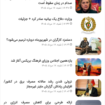
صدام در زمان سقوط است
ی
ر
ر
ی
۱۶:۳۸ | شنبه، ۱۷ مرداد ۱۴۰۵
ا
خ
ن‌
ا
وزارت دفاع یک بیانیه صادر کرد + جزئیات
خ
ی
۱۶:۳۴ | شنبه، ۱۷ مرداد ۱۴۰۵
و
ر
د
ا
ر
ن
دستمزد کارگران در شهریورماه دوباره ترمیم می‌شود؟
و
،
۱۶:۲۹ | شنبه، ۱۷ مرداد ۱۴۰۵
ر
ه
و
ی
ش
چ
یازدهمین اجلاس وزرای فرهنگ بریکس آغاز شد
ن
گ
۱۶:۱۲ | شنبه، ۱۷ مرداد ۱۴۰۵
ا
ا
س
ه
ت
ج
نزولی شدن رشد سالانه مصرف برق در کشور/
|
ز
افزایش پاداش گزارش ماینر غیرمجاز
ب
ا
ر
۱۶:۰۲ | شنبه، ۱۷ مرداد ۱۴۰۵
ی
ن
ن
ا
ج
ارائه طرحی برای کاهش مصرف انرژی در