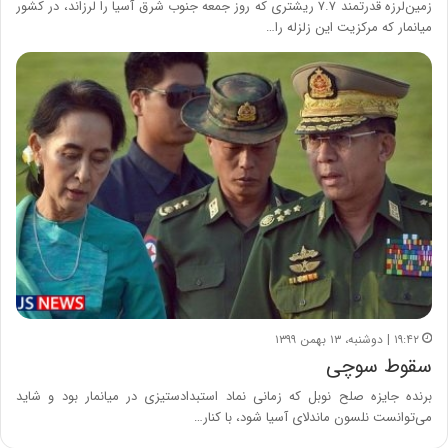
زمین‌لرزه قدرتمند ۷.۷ ریشتری که روز جمعه جنوب شرق آسیا را لرزاند، در کشور
میانمار که مرکزیت این زلزله را…
۱۹:۴۲ | دوشنبه، ۱۳ بهمن ۱۳۹۹
سقوط سوچی
برنده جایزه صلح نوبل که زمانی نماد استبدادستیزی در میانمار بود و شاید
می‌توانست نلسون ماندلای آسیا شود، با کنار…