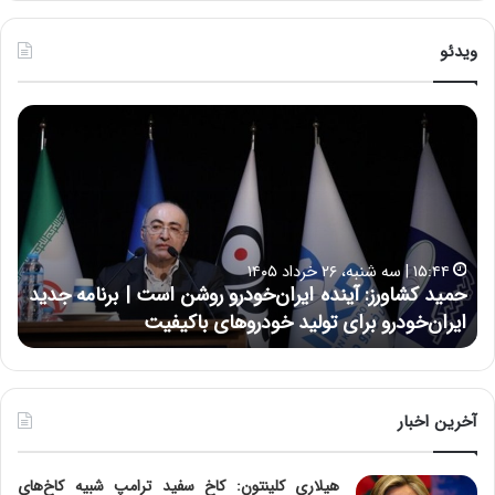
ویدئو
ح
ح
م
س
ی
ی
د
ن
ک
ع
ش
ل
ا
ا
۱۵:۴۴ | سه شنبه، ۲۶ خرداد ۱۴۰۵
و
ی
حمید کشاورز: آینده ایران‌خودرو روشن است | برنامه جدید
ح
ر
ی
ایران‌خودرو برای تولید خودروهای باکیفیت
ن
ز
:
:
د
آ
ر
ی
ط
ن
و
آخرین اخبار
د
ل
ه
ت
هیلاری کلینتون: کاخ سفید ترامپ شبیه کاخ‌های
ا
ا