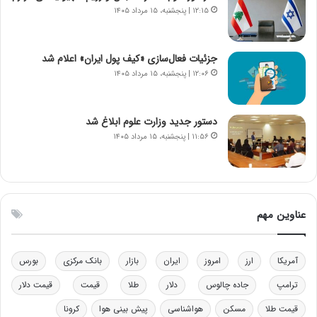
ن
ی
۱۲:۱۵ | پنجشنبه، ۱۵ مرداد ۱۴۰۵
و
ک
ز
ا
ا
ی
جزئیات فعال‌سازی «کیف پول ایران» اعلام شد
ز
ی
۱۲:۰۶ | پنجشنبه، ۱۵ مرداد ۱۴۰۵
ب
–
ی
ص
ن
ه
ن
ی
دستور جدید وزارت علوم ابلاغ شد
ر
و
۱۱:۵۶ | پنجشنبه، ۱۵ مرداد ۱۴۰۵
ف
ن
ت
ی
ه
|
ا
د
س
ب
عناوین مهم
ت
ی
ر
ک
آمریکا
ارز
امروز
ایران
بازار
بانک مرکزی
بورس
ل
ا
ترامپ
جاده چالوس
دلار
طلا
قیمت
قیمت دلار
ت
قیمت طلا
مسکن
هواشناسی
پیش بینی هوا
کرونا
ا