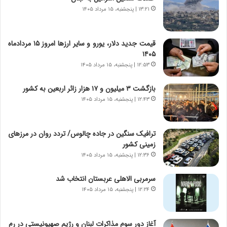
ت
ی
۱۳:۲۱ | پنجشنبه، ۱۵ مرداد ۱۴۰۵
ص
ا
ا
ت
د
ا
قیمت جدید دلار، یورو و سایر ارزها امروز ۱۵ مردادماه
ا
ق
۱۴۰۵
ی
ا
۱۲:۵۳ | پنجشنبه، ۱۵ مرداد ۱۴۰۵
ر
ی
ا
ر
بازگشت ۳ میلیون و ۱۷ هزار زائر اربعین به کشور
ن
ا
|
۱۲:۴۳ | پنجشنبه، ۱۵ مرداد ۱۴۰۵
ن
ا
د
ع
ر
ت
پ
ترافیک سنگین در جاده چالوس/ تردد روان در مرزهای
م
ی
زمینی کشور
ا
ح
۱۲:۳۶ | پنجشنبه، ۱۵ مرداد ۱۴۰۵
د
م
م
ل
سرمربی الاهلی عربستان انتخاب شد
ر
ه
۱۲:۲۴ | پنجشنبه، ۱۵ مرداد ۱۴۰۵
د
آ
م
م
ه
ر
آغاز دور سوم مذاکرات لبنان و رژیم صهیونیستی در رم