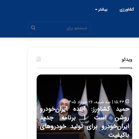
کشاورزی
بیشتر
جستجو
برای
ویدئو
ح
ح
م
س
ی
ی
د
ن
۱۵:۴۴ | سه شنبه، ۲۶ خرداد ۱۴۰۵
ک
ع
حمید کشاورز: آینده ایران‌خودرو
ش
ل
۱۷:۳۹ | سه شنبه، ۲۲ اردیبهشت ۱۴۰۵
روشن است | برنامه جدید
حسین علایی: 
ا
ا
و
ی
ه
ایران‌خودرو برای تولید خودروهای
هیچگاه جز ای
ر
ی
باکیفیت
مقابل چنین ق
ز
: