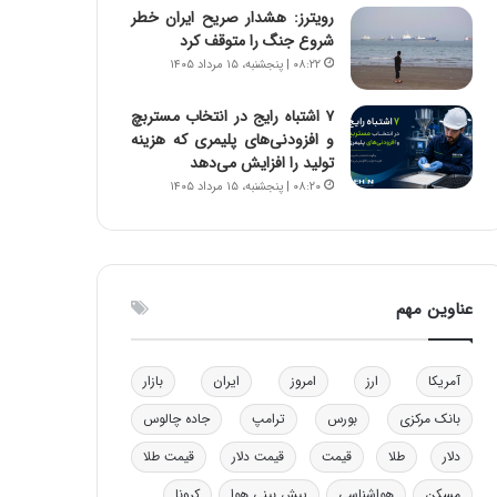
رویترز: هشدار صریح ایران خطر
و
ا
شروع جنگ را متوقف کرد
ب
ب
۰۸:۲۲ | پنجشنبه، ۱۵ مرداد ۱۴۰۵
ر
ل
ا
چ
ی
ن
۷ اشتباه رایج در انتخاب مستربچ
ت
ی
و افزودنی‌های پلیمری که هزینه
و
ن
تولید را افزایش می‌دهد
ل
ق
۰۸:۲۰ | پنجشنبه، ۱۵ مرداد ۱۴۰۵
ی
د
د
ر
خ
ت
و
ی
د
ب
عناوین مهم
ر
ا
و
ی
ه
س
آمریکا
ارز
امروز
ایران
بازار
ا
ت
ی
د
بانک مرکزی
بورس
ترامپ
جاده چالوس
ب
دلار
طلا
قیمت
قیمت دلار
قیمت طلا
ا
ک
مسکن
هواشناسی
پیش بینی هوا
کرونا