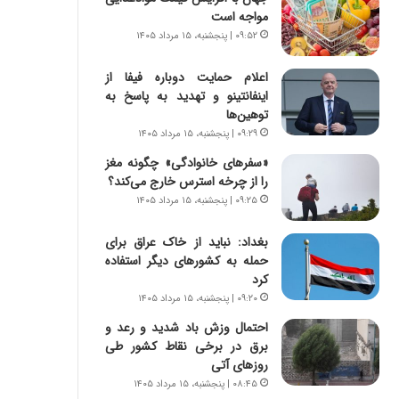
س
ه
مواجه است
ت
ج
۰۹:۵۲ | پنجشنبه، ۱۵ مرداد ۱۴۰۵
|
ز
ب
ا
اعلام حمایت دوباره فیفا از
ر
ی
اینفانتینو و تهدید به پاسخ به
ن
ن
توهین‌ها
ا
ج
م
۰۹:۲۹ | پنجشنبه، ۱۵ مرداد ۱۴۰۵
ن
ه
گ
«سفرهای خانوادگی» چگونه مغز
ج
،
را از چرخه استرس خارج می‌کند؟
د
ن
۰۹:۲۵ | پنجشنبه، ۱۵ مرداد ۱۴۰۵
ی
ت
د
و
بغداد: نباید از خاک عراق برای
ا
ا
حمله به کشورهای دیگر استفاده
ی
ن
کرد
ر
س
۰۹:۲۰ | پنجشنبه، ۱۵ مرداد ۱۴۰۵
ا
ت
ن‌
ه
احتمال وزش باد شدید و رعد و
خ
د
برق در برخی نقاط کشور طی
و
ر
روزهای آتی
د
م
۰۸:۴۵ | پنجشنبه، ۱۵ مرداد ۱۴۰۵
ر
ق