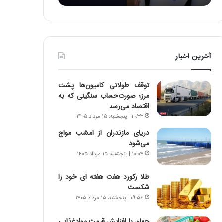
:
د
آ
ر
ی
ط
ن
و
د
ل
آخرین اخبار
ه
ت
ا
ا
ی
ر
توقف طولانی کامیون‌ها پشت
ر
ی
مرز؛ صورت‌حساب سنگینی که به
ا
خ
اقتصاد می‌رسد
ن‌
ا
۱۰:۳۳ | پنجشنبه، ۱۵ مرداد ۱۴۰۵
خ
ی
و
ر
دریای مازندران از امشب مواج
د
ا
می‌شود
ر
ن
۱۰:۰۴ | پنجشنبه، ۱۵ مرداد ۱۴۰۵
و
،
ر
ه
طلا رکورد هفت هفته ای خود را
و
ی
شکست
ش
چ
۰۹:۵۶ | پنجشنبه، ۱۵ مرداد ۱۴۰۵
ن
گ
ا
ا
جهان با افزایش قیمت موادغذایی